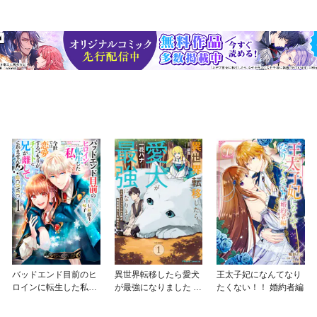
バッドエンド目前のヒ
異世界転移したら愛犬
王太子妃になんてなり
ロインに転生した私、
が最強になりました ～
たくない！！ 婚約者編
今世では恋愛するつも
シルバーフェンリルと
りがチートな兄が離し
俺が異世界暮らしを始