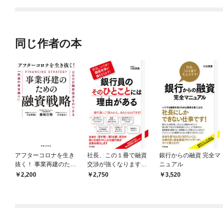
同じ作者の本
アフターコロナを生き
社長、この１冊で融資
銀行からの融資 完全マ
抜く！ 事業再建のため
交渉が強くなります！
ニュアル
の融資戦略
銀行員のそのひとこと
2,200
2,750
3,520
には理由がある