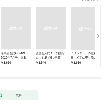
海事総合誌COMPASS
会計超入門！ 知識ゼ
「メンター」の教科
2026年7月号 激動の
ロでも2時間で決算書
書 相手に寄り添いな
時代の海運経営 主要
が読めるようになる！
がら成長を後押しする
￥1,650
￥1,540
￥1,980
￥
邦船社トップに聞く
改訂2版
無料