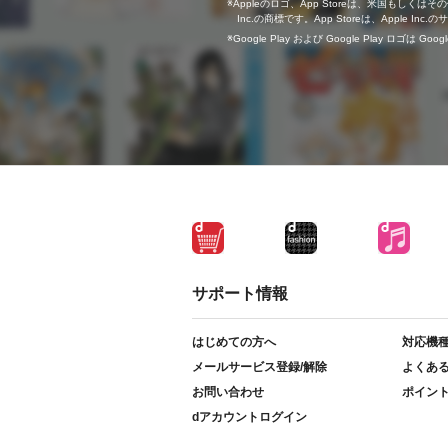
Appleのロゴ、App Storeは、米国もしくはそ
Inc.の商標です。App Storeは、Apple In
Google Play および Google Play ロゴは Go
サポート情報
はじめての方へ
対応機
メールサービス登録/解除
よくあ
お問い合わせ
ポイン
dアカウントログイン