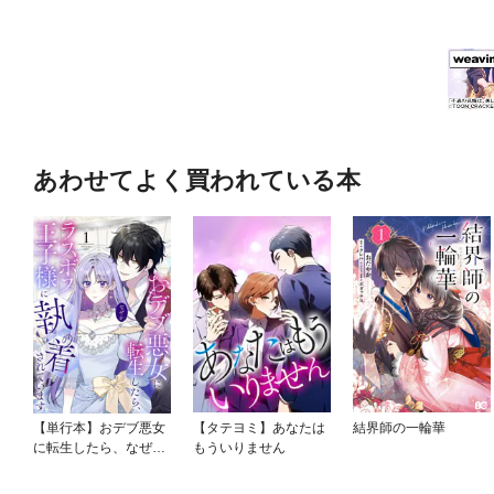
あわせてよく買われている本
【単行本】おデブ悪女
【タテヨミ】あなたは
結界師の一輪華
に転生したら、なぜか
もういりません
ラスボス王子様に執着
されています