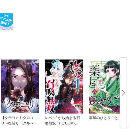
【タテヨミ】クロユ
レベル1から始まる召
薬屋のひとりごと
リ〜復讐サークル〜
喚無双 THE COMIC