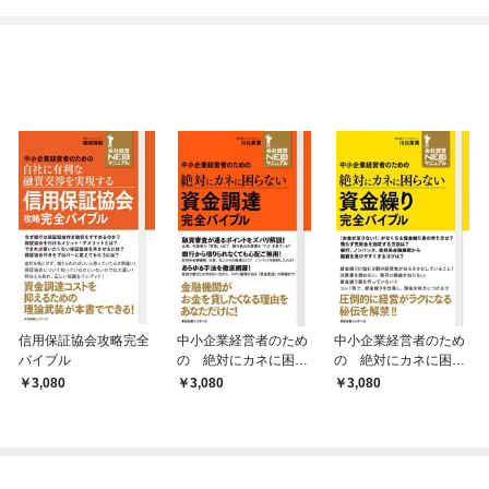
てくれません！？@C
めたら～ THE COMIC
OMIC
信用保証協会攻略完全
中小企業経営者のため
中小企業経営者のため
バイブル
の 絶対にカネに困ら
の 絶対にカネに困ら
ない 資金調達 完全
ない 資金繰り 完全
3,080
3,080
3,080
バイブル
バイブル