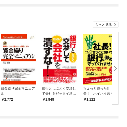
もっと見る
資金繰り完全マニュア
銀行としぶとく交渉し
ちょっと待った!! 社
ル
て会社をゼッタイ潰す
長！ ハイハイ言うこ
な！
と聞いても銀行は御社
2,772
1,848
1,122
を守ってくれません！