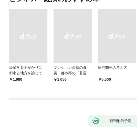
経済学を手がかりに，
マンション高騰の真
研究開発の考え方
都市と地方を論じてみ
実 都市部の「非居住
よう
化」が街を壊す
￥1,980
￥1,056
￥5,500
新刊配信予定