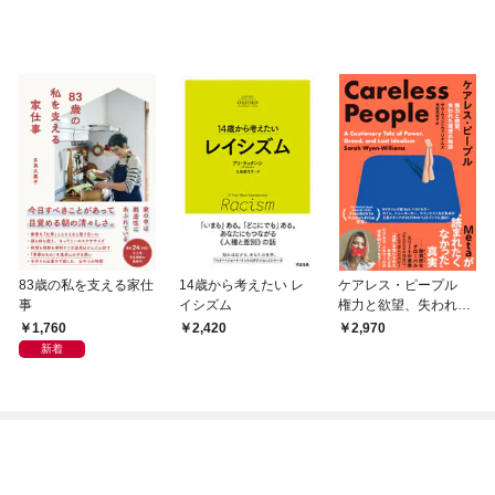
83歳の私を支える家仕
14歳から考えたい レ
ケアレス・ピープル
事
イシズム
権力と欲望、失われた
理想の物語 Meta
1,760
2,420
2,970
が”読まれたくなかっ
新着
た”真実