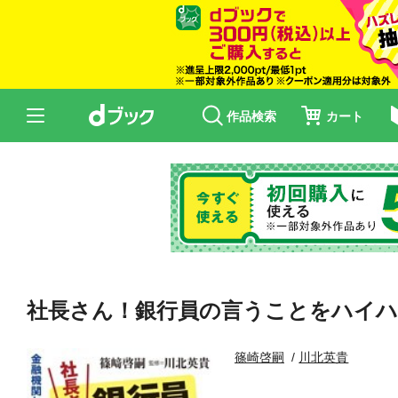
作品検索
カート
社長さん！銀行員の言うことをハイ
篠崎啓嗣
川北英貴