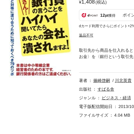
1,408
(税込)
ポイ
12
pt
獲得
dカード利用でさらにポイント+2
返品不可
取引先から商品を仕入れると
お金〉を〈銀行という取引先
介。だけど、傾向がはっきり
なります。金融不況を生き抜
著者
篠崎啓嗣
川北英貴
出版社
すばる舎
ジャンル
ビジネス・経済
電子版配信開始日
2013/10
ファイルサイズ
4.04 MB