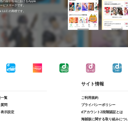
の他の国や地域におけるApple
c.のサービスマークです。
ogle LLC の商標です。
サイト情報
種一覧
ご利用規約
る質問
プライバシーポリシー
ト表示設定
dアカウント2段階認証とは
海賊版に関する取り組みにつ