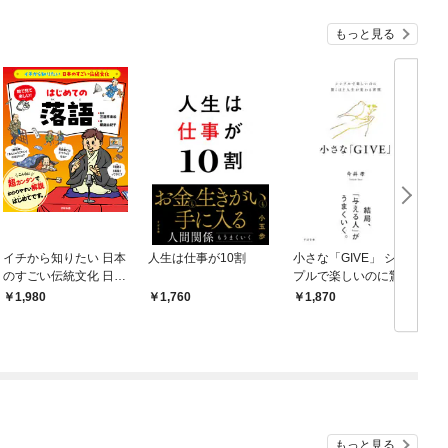
もっと見る
イチから知りたい 日本
人生は仕事が10割
小さな「GIVE」 シン
のすごい伝統文化 日本
プルで楽しいのに驚く
の伝統芸能入門 落語
ほど人生が変わる習慣
1,980
1,760
1,870
もっと見る