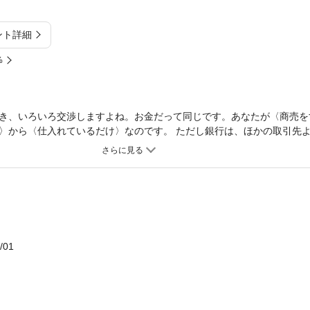
ント詳細
%
き、いろいろ交渉しますよね。お金だって同じです。あなたが〈商売を
〉から〈仕入れているだけ〉なのです。 ただし銀行は、ほかの取引先
ある。その傾向をつかんで交渉に立つだけで、今よりぐっと銀行との付
くための「知恵」と「知識」を本書でぜひ、身につけてください！
/01