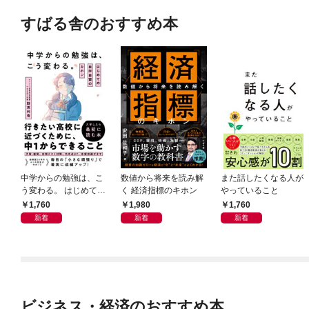
すばる舎のおすすめ本
中学からの勉強は、こ
数値から将来を読み解
また話したくなる人が
う変わる。 はじめての
く 経済指標のキホン
やっていること
自学自習のキホン
1,760
1,980
1,760
新着
新着
新着
ビジネス・経済のおすすめ本