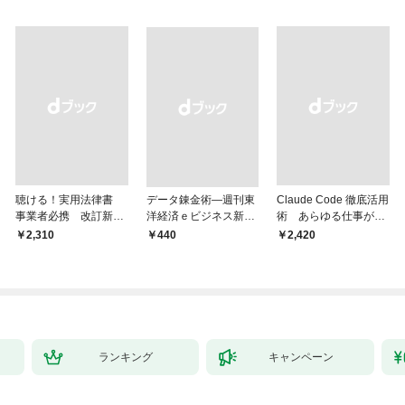
聴ける！実用法律書
データ錬金術―週刊東
Claude Code 徹底活用
事業者必携 改訂新
洋経済ｅビジネス新書
術 あらゆる仕事が爆
版 中小企業のための
Ｎo.493
速化する
￥2,310
￥440
￥2,420
株式会社【株主総会・
取締役会・監査役会】
の議事録・登記の手続
きと書式サンプル集
ランキング
キャンペーン