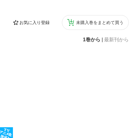
お気に入り登録
未購入巻をまとめて買う
1巻から
|
最新刊から