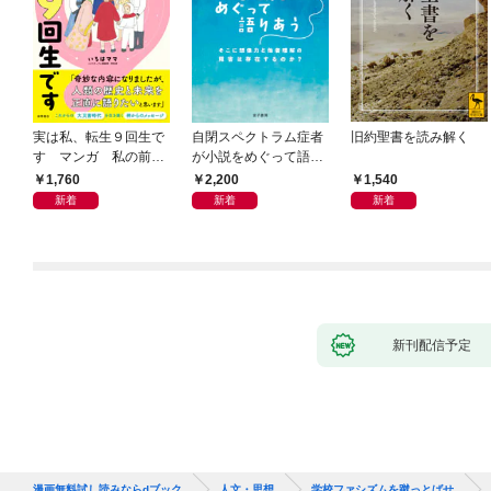
実は私、転生９回生で
自閉スペクトラム症者
旧約聖書を読み解く
す マンガ 私の前世
が小説をめぐって語り
物語
あう
1,760
2,200
1,540
新着
新着
新着
新刊配信予定
漫画無料試し読みならdブック
人文・思想
学校ファシズムを蹴っとばせ