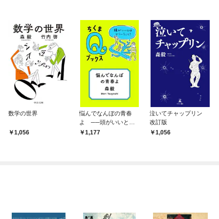
数学の世界
悩んでなんぼの青春
泣いてチャップリン
よ ──頭がいいとは
改訂版
どういうこと？
1,056
1,177
1,056