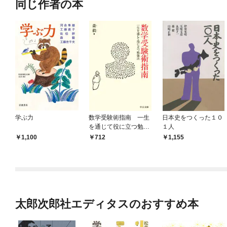
同じ作者の本
学ぶ力
数学受験術指南 一生
日本史をつくった１０
を通じて役に立つ勉強
１人
法
1,100
712
1,155
太郎次郎社エディタスのおすすめ本