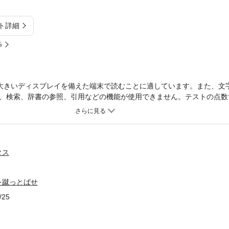
ト詳細
%
大きいディスプレイを備えた端末で読むことに適しています。また、文
、検索、辞書の参照、引用などの機能が使用できません。テストの点数
される、学校に束ねられた人たちをその呪縛から解き放って、自分流の
る。樋口恵子氏評……はみ出すことのおもしろさ、大切さがよくわかっ
タス
を蹴っとばせ
/25