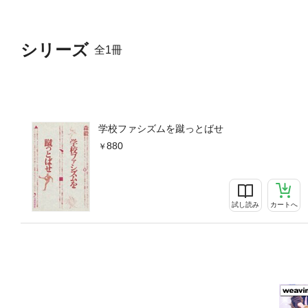
シリーズ
全1冊
学校ファシズムを蹴っとばせ
880
試し読み
カートへ