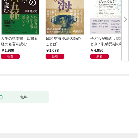
人生の指南書・四書五
超訳 空海 弘法大師の
子どもが動き，試みる
経の名言を読む
ことば
とき：乳幼児期の学び
におけるドゥルーズ／
1,980
1,078
4,950
ガタリ論
新着
新着
新着
無料