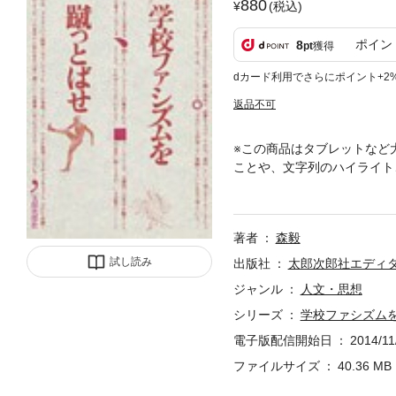
880
(税込)
ポイン
8
pt
獲得
dカード利用でさらにポイント+2
返品不可
※この商品はタブレットなど
ことや、文字列のハイライト
れ、髪の毛から服装まで管理
うまくつきあう方法を展開す
くなる本です。
著者
森毅
試し読み
出版社
太郎次郎社エディ
ジャンル
人文・思想
シリーズ
学校ファシズム
電子版配信開始日
2014/11
ファイルサイズ
40.36 MB