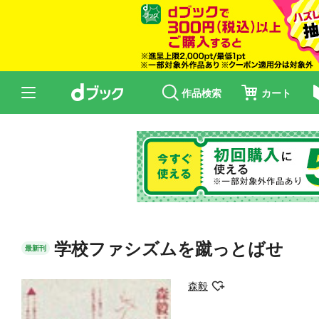
作品検索
カート
学校ファシズムを蹴っとばせ
最新刊
森毅