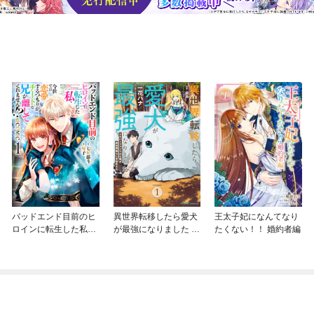
バッドエンド目前のヒ
異世界転移したら愛犬
王太子妃になんてなり
ロインに転生した私、
が最強になりました ～
たくない！！ 婚約者編
今世では恋愛するつも
シルバーフェンリルと
りがチートな兄が離し
俺が異世界暮らしを始
てくれません！？@C
めたら～ THE COMIC
OMIC