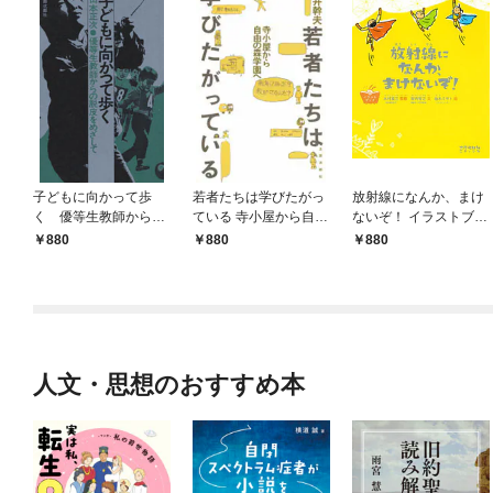
子どもに向かって歩
若者たちは学びたがっ
放射線になんか、まけ
く 優等生教師からの
ている 寺小屋から自由
ないぞ！ イラストブッ
脱皮をめざして
の森学園へ
ク
880
880
880
人文・思想のおすすめ本