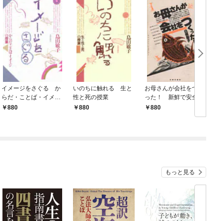
イメージをさぐる か
いのちに触れる 生と
お母さんが会社をつく
らだ・ことば・イメー
性と死の授業
った！ 新鮮で安全な
ジの授業
海の幸、届けます
880
880
880
もっと見る