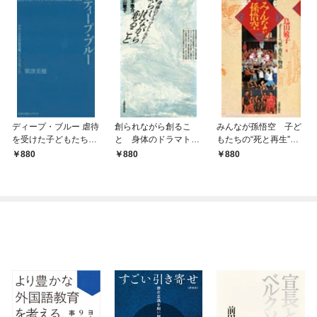
ディープ・ブルー 虐待
創られながら創るこ
みんなが孫悟空 子ど
を受けた子どもたちの
と 身体のドラマトゥ
もたちの“死と再生”の
成長と困難の記録 ア
ルギー
物語
880
880
880
メリカの児童保護ソー
シャルワーク