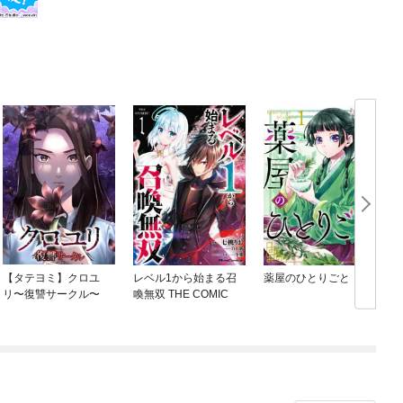
【タテヨミ】クロユ
レベル1から始まる召
薬屋のひとりごと
リ〜復讐サークル〜
喚無双 THE COMIC