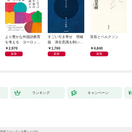
より豊かな外国語教育
すごい引き寄せ 増補
宣長とベルクソン
を考える ヨーロッパ
版 潜在意識を飼い馴
9か国の事例から
らす方法
2,970
1,760
4,840
新着
新着
新着
ランキング
キャンペーン
学校ファシズムを蹴っとばせ