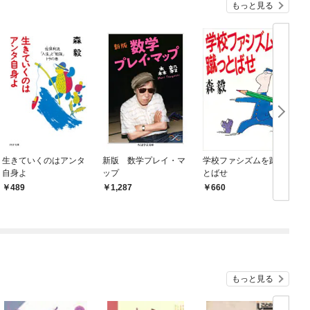
もっと見る
生きていくのはアンタ
新版 数学プレイ・マ
学校ファシズムを蹴っ
自身よ
ップ
とばせ
489
1,287
660
もっと見る