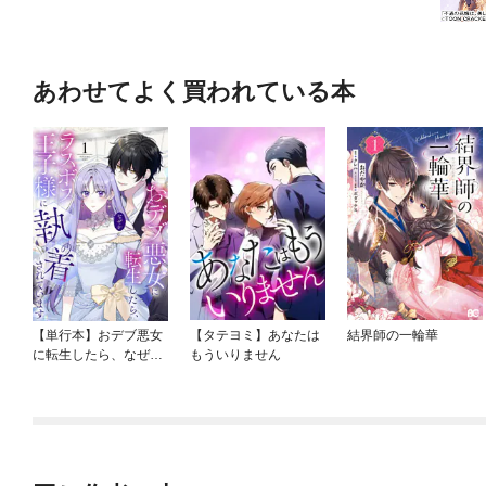
あわせてよく買われている本
【単行本】おデブ悪女
【タテヨミ】あなたは
結界師の一輪華
に転生したら、なぜか
もういりません
ラスボス王子様に執着
されています