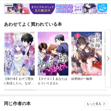
あわせてよく買われている本
【単行本】おデブ悪女
【タテヨミ】あなたは
結界師の一輪華
バッ
に転生したら、なぜか
もういりません
ロイ
ラスボス王子様に執着
今世
されています
りが
てく
OMI
同じ作者の本
もっと見る