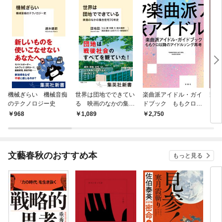
機械ぎらい 機械音痴
世界は団地でできてい
楽曲派アイドル・ガイ
野原
のテクノロジー史
る 映画のなかの集合
ドブック ももクロ以
レヨ
住宅70年史
降のアイドルソング再
学ぶ
968
1,089
2,750
6
考
文藝春秋のおすすめ本
もっと見る