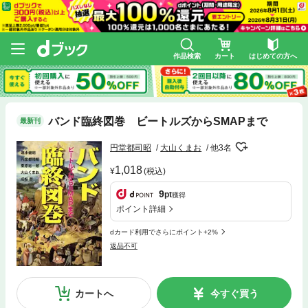
作品検索
カート
はじめての方へ
バンド臨終図巻 ビートルズからSMAPまで
最新刊
円堂都司昭
大山くまお
他3名
1,018
(税込)
9
pt
獲得
ポイント詳細
dカード利用でさらにポイント+2%
返品不可
カートへ
今すぐ買う