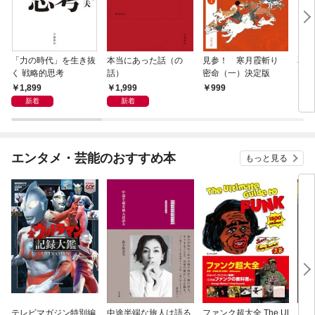
「力の時代」を生き抜
本当にあった話（の
見参！ 寒月霞斬り
耳袋
く 戦略的思考
話）
密命（一）決定版
大凶
1,899
1,999
999
7
新着
新着
エンタメ・芸能のおすすめ本
もっと見る
テレビマガジン特別編
中途半端な旅人は語る
ファンク超大全 The Ul
オー