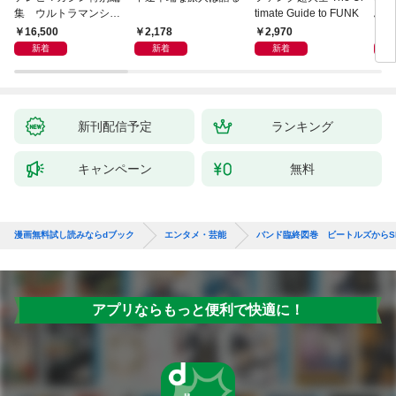
集 ウルトラマンシリ
timate Guide to FUNK
ぶ「
ーズ６０周年記念 全
0—
16,500
2,178
2,970
3,
ウルトラマン記録大鑑
クガ
新着
新着
新着
【電子特典つき】
新刊配信予定
ランキング
キャンペーン
無料
漫画無料試し読みならdブック
エンタメ・芸能
バンド臨終図巻 ビートルズからS
アプリならもっと便利で快適に！