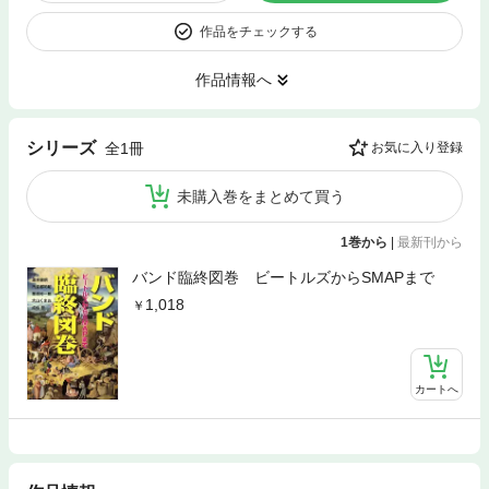
作品をチェックする
作品情報へ
シリーズ
全1冊
お気に入り登録
未購入巻をまとめて買う
1巻から
|
最新刊から
バンド臨終図巻 ビートルズからSMAPまで
1,018
カートへ