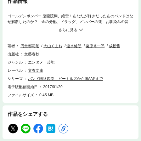
作品情報
ゴールデンボンバー 鬼龍院翔、絶賛！あなたが好きだったあのバンドはな
ぜ解散したのか？ 金の分配、ドラッグ、メンバーの死、お馴染みの音楽
性の不一致。ときにはマネージャーが暴走し、メンバーが殴り合い、美し
い解散宣言もあれば、泥沼の裁判沙汰に至ることも。ビートルズからＳＭ
ＡＰまで、古今東西のバンド200組の解散事情を網羅する、音楽ファン悶
絶必至の大著。
著者
円堂都司昭
大山くまお
速水健朗
栗原裕一郎
成松哲
出版社
文藝春秋
ジャンル
エンタメ・芸能
レーベル
文春文庫
シリーズ
バンド臨終図巻 ビートルズからSMAPまで
電子版配信開始日
2017/01/20
ファイルサイズ
0.45 MB
作品をシェアする