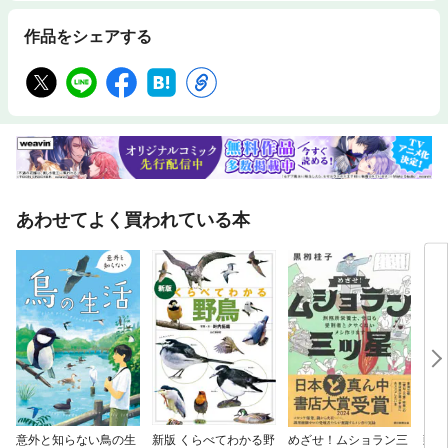
作品をシェアする
あわせてよく買われている本
意外と知らない鳥の生
新版 くらべてわかる野
めざせ！ムショラン三
頭を