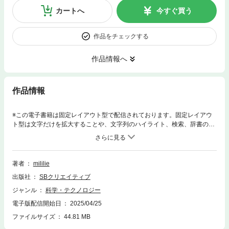
カートへ
今すぐ買う
作品をチェックする
作品情報へ
作品情報
※この電子書籍は固定レイアウト型で配信されております。固定レイアウ
ト型は文字だけを拡大することや、文字列のハイライト、検索、辞書の参
照、引用などの機能が使用できません。通勤・通学で通い慣れた道、ご近
所の公園、河川敷…。よくよく見てみると、あるいは耳をすますと、さま
ざまな鳥たちがいることに気づきます。本書では、そんな“本当に出会える
鳥たち”と“数種のオススメの鳥”を厳選。88種＋αを1冊にギュッと集めて、
著者
mililie
それぞれの個性に迫っていきます。見た目や名前にひそむ秘密から身体能
出版社
SBクリエイティブ
力、面白い行動、地域による違い、人との意外なかかわり、不思議な進化
まで。美麗なイラスト、クスッと笑ってしまうカットをたくさん織り交ぜ
ジャンル
科学・テクノロジー
てお届けします。いつもの散歩道が全く違って見えてくる…。そんな身近
電子版配信開始日
2025/04/25
な鳥たちの素顔をのぞいてみませんか？※カバー画像が異なる場合があり
ます。
ファイルサイズ
44.81 MB