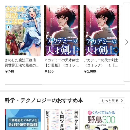
きのした魔法工務店
アカデミーの天才剣士
アカデミーの天才剣士
暴君
異世界工法で最強の家
【分冊版】（コミッ
（コミック） １【フ
【分
づくりを（コミック）
ク） １話【フルカラ
ルカラー】
ク）
748
165
1,089
1
１
ー】
ー】
科学・テクノロジーのおすすめ本
もっと見る