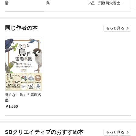
活
鳥
ツ星 刑務所栄養士、
今日も受刑者とクサく
ないメシつくります
同じ作者の本
もっと見る
身近な「鳥」の素顔名
鑑
1,650
SBクリエイティブのおすすめ本
もっと見る