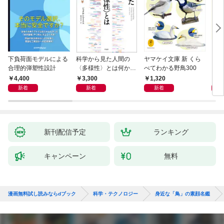
下負荷面モデルによる
科学から見た人間の
ヤマケイ文庫 新 くら
イラ
合理的弾塑性設計
〈多様性〉とは何か―
べてわかる野鳥300
と古
―遺伝科学と疑似科学
4,400
3,300
1,320
6,
新着
新着
新着
新刊配信予定
ランキング
キャンペーン
無料
漫画無料試し読みならdブック
科学・テクノロジー
身近な「鳥」の素顔名鑑