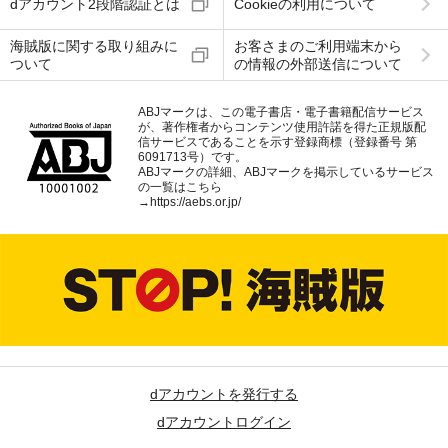
dアカウント2段階認証とは
Cookieの利用について
海賊版に関する取り組みに
お客さまのご利用端末から
ついて
の情報の外部送信について
ABJマークは、この電子書店・電子書籍配信サービス
が、著作権者からコンテンツ使用許諾を得た正規版配
信サービスであることを示す登録商標（登録番号 第
6091713号）です。
ABJマークの詳細、ABJマークを掲示しているサービス
の一覧はこちら
→
https://aebs.or.jp/
dアカウントを発行する
dアカウントログイン