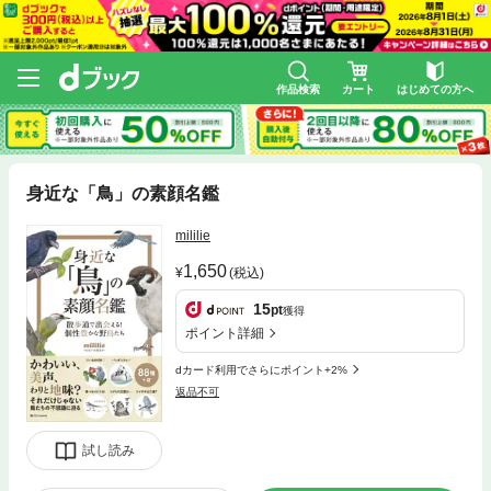
作品検索
カート
はじめての方へ
身近な「鳥」の素顔名鑑
mililie
1,650
(税込)
15
pt
獲得
ポイント詳細
dカード利用でさらにポイント+2%
返品不可
試し読み