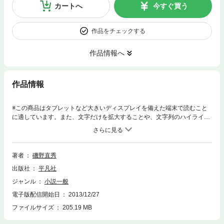
カートへ
今すぐ買う
作品をチェックする
作品情報へ
作品情報
※この商品はタブレットなど大きいディスプレイを備えた端末で読むこと
に適しています。また、文字だけを拡大することや、文字列のハイライ
ト、検索、辞書の参照、引用などの機能が使用できません。 30年にわた
って膨大な和古書を綿密に調べ上げ、古代から幕末までの日本人と動植鉱
物の豊かな関わりを明らかにした日本博物学史の金字塔。動植物名初見リ
ストなど付録も充実。
著者
磯野直秀
出版社
平凡社
ジャンル
小説一般
電子版配信開始日
2013/12/27
ファイルサイズ
205.19 MB