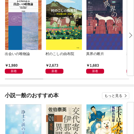
出会いの唯物論
村のこしの由布院
異界の断片
地域
1,980
2,673
1,683
1,
新着
新着
新着
小説一般のおすすめ本
もっと見る