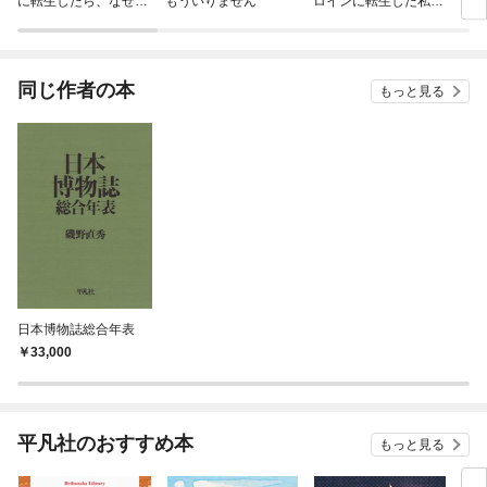
に転生したら、なぜか
もういりません
ロインに転生した私、
リ〜
ラスボス王子様に執着
今世では恋愛するつも
されています
りがチートな兄が離し
てくれません！？@C
OMIC
同じ作者の本
もっと見る
日本博物誌総合年表
33,000
平凡社のおすすめ本
もっと見る