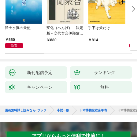
浄土ヶ浜の天使
変化（へんげ） 決定
手下は犬だけ
マリ
版～交代寄合伊那衆異
聞（1）～
550
1,
880
814
新着
新刊配信予定
ランキング
キャンペーン
無料
漫画無料試し読みならdブック
小説一般
日本博物誌総合年表
日本博物誌総
アプリならもっと便利で快適に！