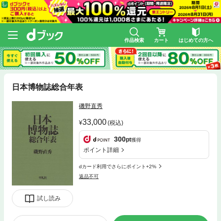
作品検索
カート
はじめての方へ
日本博物誌総合年表
磯野直秀
33,000
(税込)
300
pt
獲得
ポイント詳細
dカード利用でさらにポイント+2%
返品不可
試し読み