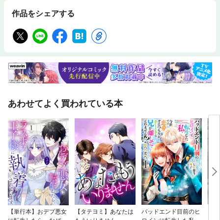
作品をシェアする
あわせてよく買われている本
【単行本】おデブ悪女
【タテヨミ】あなたは
バッドエンド目前のヒ
【タ