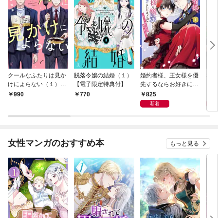
クールなふたりは見か
脱落令嬢の結婚（１）
婚約者様、王女様を優
私、
けによらない（１）
【電子限定特典付】
先するならお好きにど
で〜
【電子限定特典付】
うぞ（※ただし、私も
嬢？
825
1,
990
770
王子様を優先します
です
新着
が…）（１）【電子限
定特典付】
女性マンガのおすすめ本
もっと見る