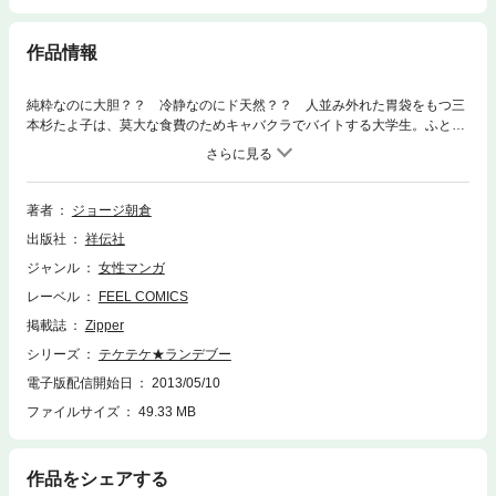
作品情報
純粋なのに大胆？？ 冷静なのにド天然？？ 人並み外れた胃袋をもつ三
本杉たよ子は、莫大な食費のためキャバクラでバイトする大学生。ふとし
たことで出会った不思議な獣医・森野獅子王（ししお）に恋をするが、そ
の正体は誰にでも優しくしてしまう天然ジゴロだった！ ファッション誌
「Zipper」連載の大人気コミック★たよ子と先生のワイルド・アット・ラ
ブストーリー！！
著者
ジョージ朝倉
出版社
祥伝社
ジャンル
女性マンガ
レーベル
FEEL COMICS
掲載誌
Zipper
シリーズ
テケテケ★ランデブー
電子版配信開始日
2013/05/10
ファイルサイズ
49.33 MB
作品をシェアする