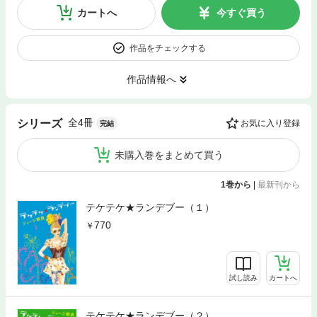
カートへ
今すぐ買う
作品をチェックする
作品情報へ
全4冊
シリーズ
お気に入り登録
完結
未購入巻をまとめて買う
1巻から
|
最新刊から
テケテケ★ランデブー（１）
770
試し読み
カートへ
テケテケ★ランデブー（２）