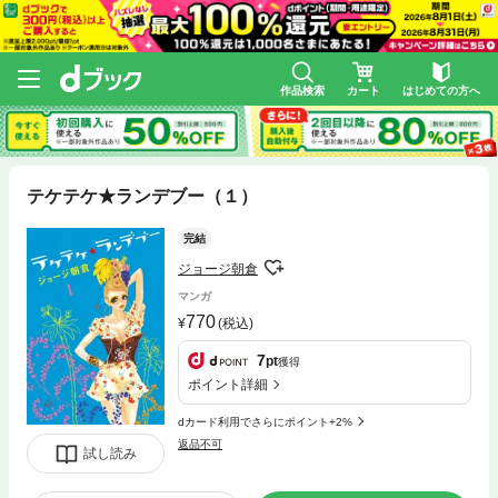
作品検索
カート
はじめての方へ
テケテケ★ランデブー（１）
完結
ジョージ朝倉
マンガ
770
(税込)
7
pt
獲得
ポイント詳細
dカード利用でさらにポイント+2%
返品不可
試し読み