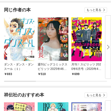
同じ作者の本
もっと見る
ダンス・ダンス・ダン
週刊ビッグコミックス
月刊！スピリッツ 202
小説
スール（１）
ピリッツ 2025年46号
0年6月号（2020年4月
イフ
【デジタル版限定グラ
25日発売号）
693
510
699
6
ビア増量「アンゴラ村
長」】（2025年10月1
0日発売号）
祥伝社のおすすめ本
もっと見る