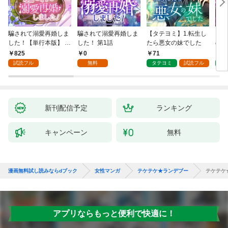
騙されて溺愛再婚しま
騙されて溺愛再婚しま
【タテヨミ】1.転生し
【タ
した！【単行本版】 1
した！ 第1話
たら悪女の妹でした
の私
巻
825
0
71
7
試読フル
無料
タテヨミ
試読フル
タ
新刊配信予定
ランキング
キャンペーン
無料
漫画無料試し読みならdブック
女性マンガ
テケテケ★ランデブー
テケテケ
アプリならもっと便利で快適に！