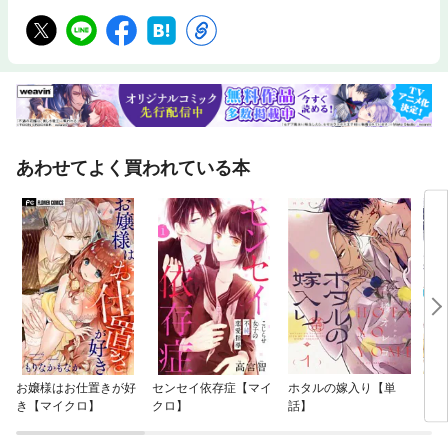
あわせてよく買われている本
お嬢様はお仕置きが好
センセイ依存症【マイ
ホタルの嫁入り【単
ブラ
き【マイクロ】
クロ】
話】
ク 
奴ら