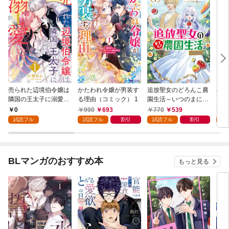
売られた辺境伯令嬢は
かたわれ令嬢が男装す
追放聖女のどろんこ農
小林
隣国の王太子に溺愛さ
る理由（コミック） 1
園生活～いつのまにか
ゴン
れる 1
隣国を救ってしまいま
0
990
693
770
539
7
した～（コミック） 1
試読フル
試読フル
割引
試読フル
割引
試
BLマンガのおすすめ本
もっと見る