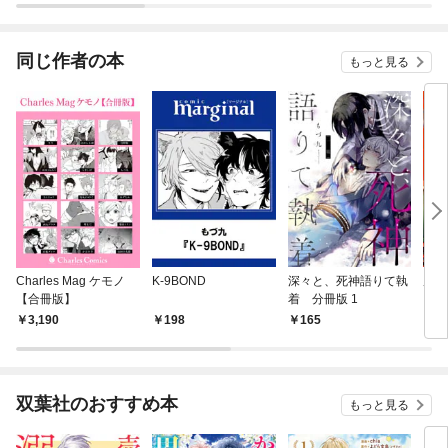
ー～@COMIC
同じ作者の本
もっと見る
Charles Mag ケモノ
K-9BOND
深々と、死神語りて執
崖っ
【合冊版】
着 分冊版 1
しい
付き
3,190
198
165
8
双葉社のおすすめ本
もっと見る