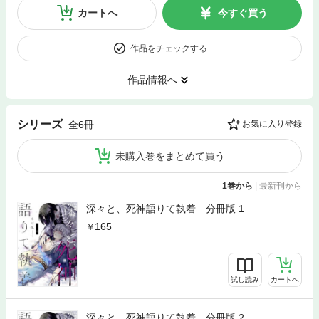
カートへ
今すぐ買う
作品をチェックする
作品情報へ
シリーズ
全6冊
お気に入り登録
未購入巻をまとめて買う
1巻から
|
最新刊から
深々と、死神語りて執着 分冊版 1
165
試し読み
カートへ
深々と、死神語りて執着 分冊版 2