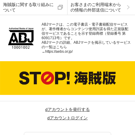
海賊版に関する取り組みに
お客さまのご利用端末から
ついて
の情報の外部送信について
ABJマークは、この電子書店・電子書籍配信サービス
が、著作権者からコンテンツ使用許諾を得た正規版配
信サービスであることを示す登録商標（登録番号 第
6091713号）です。
ABJマークの詳細、ABJマークを掲示しているサービス
の一覧はこちら
→
https://aebs.or.jp/
dアカウントを発行する
dアカウントログイン