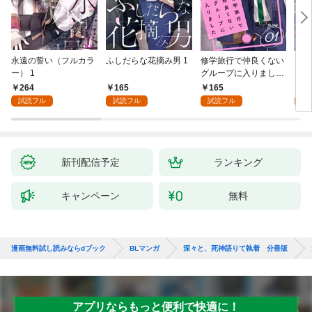
永遠の誓い（フルカラ
ふしだらな花摘み男 1
修学旅行で仲良くない
アル
ー） 1
グループに入りました
にな
【単話版】1巻
最強
264
165
165
0
が、
試読フル
試読フル
試読フル
ら執
す～
オラ
新刊配信予定
ランキング
キャンペーン
無料
漫画無料試し読みならdブック
BLマンガ
深々と、死神語りて執着 分冊版
アプリならもっと便利で快適に！