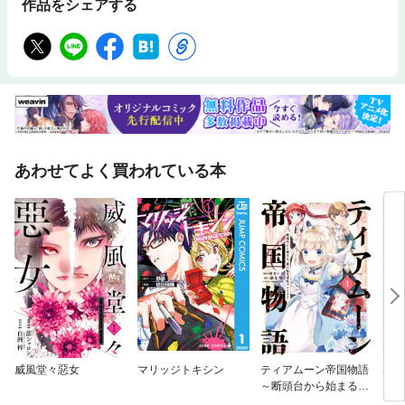
作品をシェアする
あわせてよく買われている本
威風堂々惡女
マリッジトキシン
ティアムーン帝国物語
窮鬼
～断頭台から始まる、
姫の転生逆転ストーリ