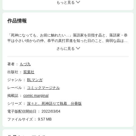
もっと見る
作品情報
「死神になっても、お前に触れたい…」落語家を目指す晶と、落語家・恭
平は小さい頃からの仲。恭平の真打昇進を知った日のこと、病弱な晶は、
落語「死神」の練習中に体調が悪化し気を失ってしまう。死神が枕元にい
るような妙な気配を感じるが、目を覚ますとそこにいたのは恭平だった。
しかし、知り合いから “恭平が倒れた”という報せを受け――。落語「死
神」をもとに繰り広げられる幼馴染み同士の執着ラブ！
著者
もづ九
出版社
双葉社
ジャンル
BLマンガ
レーベル
コミックマージナル
掲載誌
comic marginal
シリーズ
深々と、死神語りて執着 分冊版
電子版配信開始日
2022/03/04
ファイルサイズ
9.57 MB