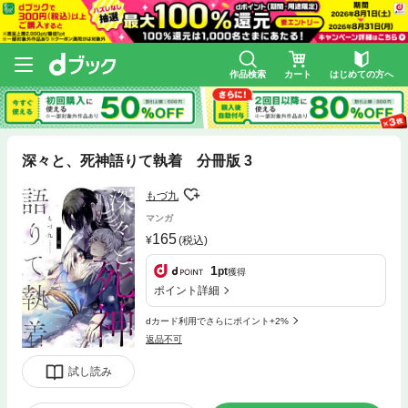
作品検索
カート
はじめての方へ
深々と、死神語りて執着 分冊版 3
もづ九
マンガ
165
(税込)
1
pt
獲得
ポイント詳細
dカード利用でさらにポイント+2%
返品不可
試し読み