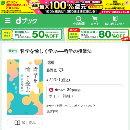
作品検索
カート
はじめての方へ
哲学を愉しく学ぶ──哲学の授業法
最新刊
完結
藤野寛
2,200
(税込)
20
pt
獲得
ポイント詳細
dカード利用でさらにポイント+2%
返品不可
試し読み