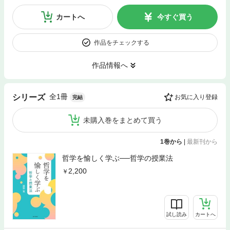
カートへ
今すぐ買う
作品をチェックする
作品情報へ
全1冊
シリーズ
お気に入り登録
完結
未購入巻をまとめて買う
1巻から
|
最新刊から
哲学を愉しく学ぶ──哲学の授業法
2,200
試し読み
カートへ