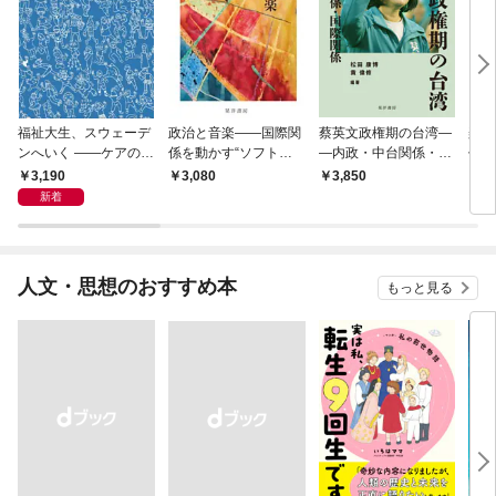
福祉大生、スウェーデ
政治と音楽――国際関
蔡英文政権期の台湾―
楽し
ンへいく ――ケアのそ
係を動かす“ソフトパ
―内政・中台関係・国
代を
の先へ――15人が見た
ワー”
際関係――
――
3,190
3,080
3,850
2,
民主主義の景色――
新着
人文・思想のおすすめ本
もっと見る