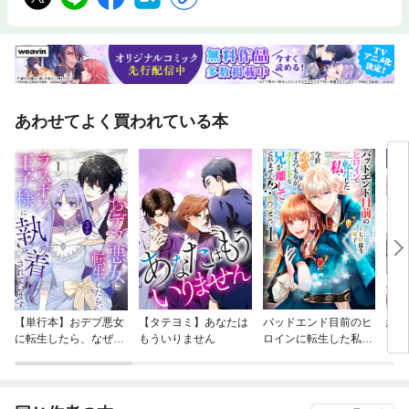
あわせてよく買われている本
【単行本】おデブ悪女
【タテヨミ】あなたは
バッドエンド目前のヒ
結界
に転生したら、なぜか
もういりません
ロインに転生した私、
ラスボス王子様に執着
今世では恋愛するつも
されています
りがチートな兄が離し
てくれません！？@C
OMIC