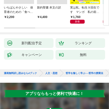
いちばんやさしい 保
新約聖書 本文の訳
実は私、転生９回生で
自閉
育者のための「食べな
す マンガ 私の前世
が小
い子」サポートＢＯＯ
物語
あう
1,760
2,
￥2,200
￥4,400
Ｋ 偏食・少食のお悩
新着
み解決！
新刊配信予定
ランキング
キャンペーン
無料
漫画無料試し読みならdブック
人文・思想
哲学を愉しく学ぶ──哲学の授業法
アプリならもっと便利で快適に！