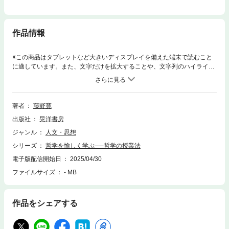
作品情報
※この商品はタブレットなど大きいディスプレイを備えた端末で読むこと
に適しています。また、文字だけを拡大することや、文字列のハイライ
ト、検索、辞書の参照、引用などの機能が使用できません。大学哲学科1
年生の「基礎演習」の授業実践から育まれた、哲学者による日本初(?)の
「哲学の授業法」！ 哲学は「わかる」ものではない、学ぶものだ。哲学
することは学ぶことができるとカントも言っている。そして哲学すること
著者
藤野寛
はとても愉しい。何しろ、それは哲学書との対話であり、哲学者と共に考
出版社
晃洋書房
えることなのだから。
ジャンル
人文・思想
シリーズ
哲学を愉しく学ぶ──哲学の授業法
電子版配信開始日
2025/04/30
ファイルサイズ
- MB
作品をシェアする