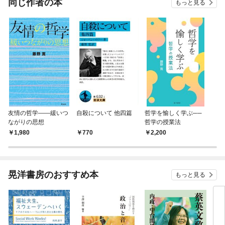
同じ作者の本
もっと見る
友情の哲学――緩いつ
自殺について 他四篇
哲学を愉しく学ぶ──
ながりの思想
哲学の授業法
1,980
770
2,200
晃洋書房のおすすめ本
もっと見る