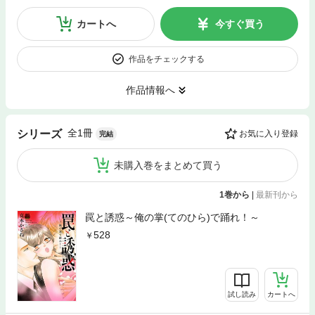
カートへ
今すぐ買う
作品をチェックする
作品情報へ
全1冊
シリーズ
お気に入り登録
完結
未購入巻をまとめて買う
1巻から
|
最新刊から
罠と誘惑～俺の掌(てのひら)で踊れ！～
528
試し読み
カートへ