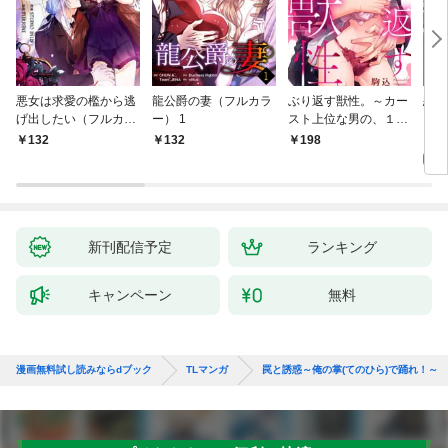
悪女は求愛の檻から逃
龍公爵の妻（フルカラ
ぶり返す獣性。～カー
恋す
げ出したい（フルカラ
ー） 1
スト上位な男の、１０
【fo
ー） 1
年越しの激愛１
2
132
132
198
試
新刊配信予定
ランキング
キャンペーン
無料
漫画無料試し読みならdブック
TLマンガ
罠と誘惑～俺の掌(てのひら)で踊れ！～