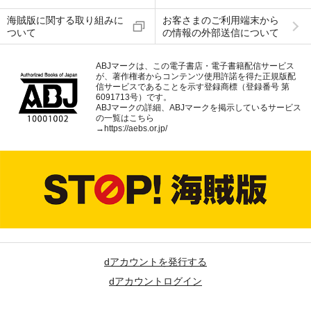
海賊版に関する取り組みに
お客さまのご利用端末から
ついて
の情報の外部送信について
ABJマークは、この電子書店・電子書籍配信サービス
が、著作権者からコンテンツ使用許諾を得た正規版配
信サービスであることを示す登録商標（登録番号 第
6091713号）です。
ABJマークの詳細、ABJマークを掲示しているサービス
の一覧はこちら
→
https://aebs.or.jp/
dアカウントを発行する
dアカウントログイン