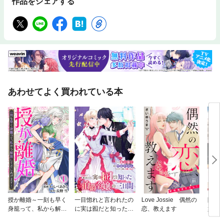
作品をシェアする
あわせてよく買われている本
授か離婚～一刻も早く
一目惚れと言われたの
Love Jossie 偶然の
隠れ
身籠って、私から解放
に実は囮だと知った伯
恋、教えます
婚約
してさしあげます！
爵令嬢の三日間 連載
美味