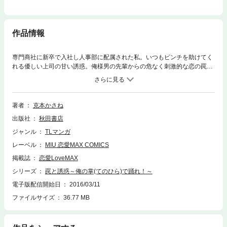
作品情報
専門商社に新卒で入社し人事部に配属された私。いつもピンチを助けてく
れる優しい上司の甘い誘惑。俺様男の先輩からの危なく刺激的な恋の罠。
翻弄され上司と先輩、2人とも関係を持ってしまった私。やばすぎる私の
恋の行方はどうなっちゃうの…!? 「君を快楽の海で溺れさせてあげよう」
ハイクラス上司の甘い誘惑にトロトロ!! 「仁義通すのやめた」「奪ってや
る!!」 俺様男の先輩の強引な罠にクラクラ!! イケメン2人に口説かれるこの
著者
克本かさね
恋は刺激的すぎる…!! 上司と先輩、2人に同時に求められる危ない恋、エロ
出版社
秋田書店
くてパワフルなシェフに甘く熟される恋、おきて破りのワンマン男の言い
なりにされちゃう恋、3編のエロチックラブストーリーを収録!! ※この作品
ジャンル
TLマンガ
は雑誌「恋愛LoveMAX」「恋愛チェリーピンク」に掲載されたものを再
レーベル
MIU 恋愛MAX COMICS
編集したものです。デジタル配信版の雑誌「恋愛LoveMAX」「恋愛チェ
リーピンク」をお求めになった方は、コンテンツ内容が重複する場合がご
掲載誌
恋愛LoveMAX
ざいますので、ご注意ください。
シリーズ
罠と誘惑～俺の掌(てのひら)で踊れ！～
電子版配信開始日
2016/03/11
ファイルサイズ
36.77 MB