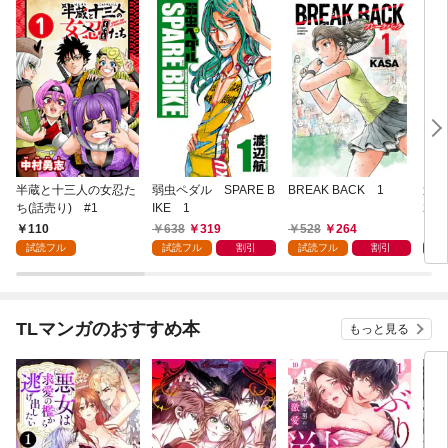
半蔵と十三人の女忍た
弱虫ペダル SPARE B
BREAK BACK 1
週刊
ち(話売り) #1
IKE 1
202
110
638
319
528
264
4
試読フル
試読フル
割引
試読フル
割引
TLマンガのおすすめ本
もっと見る