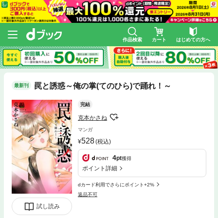
作品検索
カート
はじめての方へ
罠と誘惑～俺の掌(てのひら)で踊れ！～
最新刊
完結
克本かさね
マンガ
528
(税込)
4
pt
獲得
ポイント詳細
dカード利用でさらにポイント+2%
返品不可
試し読み