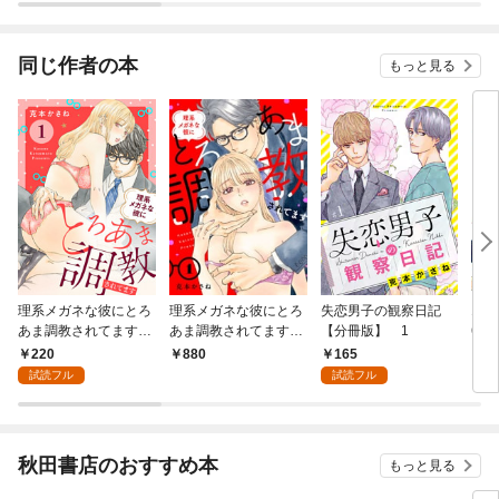
版
話～
同じ作者の本
もっと見る
理系メガネな彼にとろ
理系メガネな彼にとろ
失恋男子の観察日記
エレ
あま調教されてます
あま調教されてます
【分冊版】 1
6年
1
【電子単行本】 1
220
165
880
6
試読フル
試読フル
秋田書店のおすすめ本
もっと見る