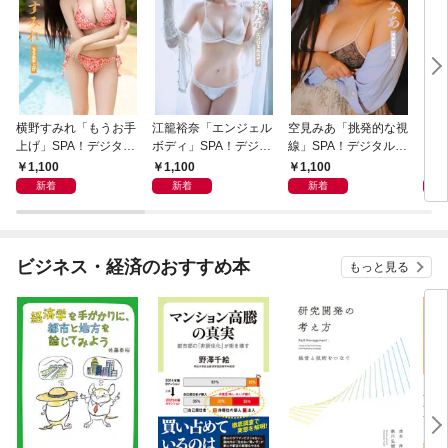
横野すみれ「もうお手
江籠裕奈「エンジェル
空見みあ「挑発的な視
アイ
上げ」SPA！デジタル
ボディ」SPA！デジタ
線」SPA！デジタル写
と“
写真集
ル写真集
真集
自分
1,100
1,100
1,100
1,
の5
新着
新着
新着
ビジネス・経済のおすすめ本
もっと見る