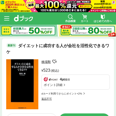
作品検索
カート
はじめての方へ
ダイエットに成功する人が会社を活性化できるワ
最新刊
ケ
橋場剛
523
(税込)
4
pt
獲得
ポイント詳細
dカード利用でさらにポイント+2%
返品不可