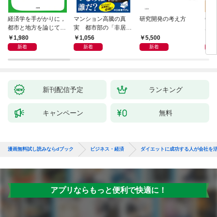
経済学を手がかりに，
マンション高騰の真
研究開発の考え方
Cla
都市と地方を論じてみ
実 都市部の「非居住
用術
よう
化」が街を壊す
爆速
1,980
1,056
5,500
2,
新着
新着
新着
新刊配信予定
ランキング
キャンペーン
無料
漫画無料試し読みならdブック
ビジネス・経済
ダイエットに成功する人が会社を
アプリならもっと便利で快適に！