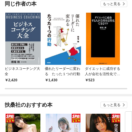
同じ作者の本
もっと見る
ビジネスコーチング大
優れたリーダーに変わ
ダイエットに成功する
全
る たった１つの行動
人が会社を活性化でき
るワケ
2,420
1,430
523
扶桑社のおすすめ本
もっと見る