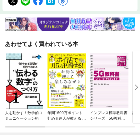
あわせてよく買われている本
人を動かす！数学的コ
年間1600万ポイント
インプレス標準教科書
誠実
ミュニケーション術
貯める達人が教える ポ
シリーズ 5G教科書
力で
イ活で月５万円得す
— LTE/ IoTから5Gまで
方
る！
—