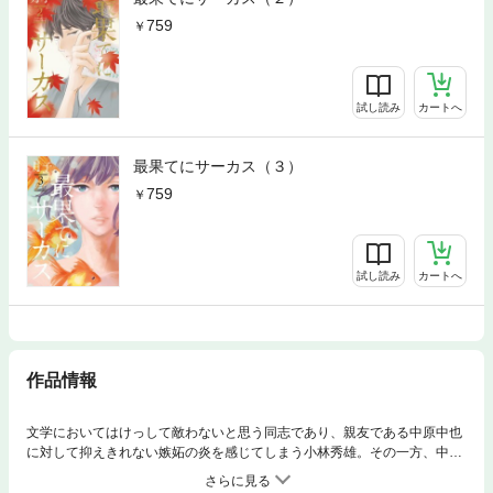
759
試し読み
カートへ
最果てにサーカス（３）
759
試し読み
カートへ
作品情報
文学においてはけっして敵わないと思う同志であり、親友である中原中也
に対して抑えきれない嫉妬の炎を感じてしまう小林秀雄。その一方、中也
の恋人・長谷川泰子への恋情をおさえきれずに「俺と一緒に暮らしてくれ
ませんか」という禁断の言葉を口にする秀雄。彼の言葉を受け入れた泰子