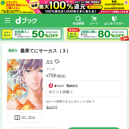
作品検索
カート
はじめての方へ
最果てにサーカス（３）
最新刊
月子
マンガ
759
(税込)
6
pt
獲得
ポイント詳細
dカード利用でさらにポイント+2%
返品不可
試し読み