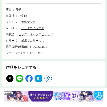
は中也のもとを離れて、秀雄とともに同棲することとなるが、それこそが
奇妙でいびつな三角関係の始まりだった…事実を基にフィクションを交え
著者
月子
て描き出す『彼女とカメラと彼女の季節』月子氏の紡ぐ文学者達の青く
出版社
小学館
瑞々しく痛切な青春、第一部完結第3集！
ジャンル
青年マンガ
レーベル
ビッグコミックス
掲載誌
ビッグコミックスピリッツ
シリーズ
最果てにサーカス
電子版配信開始日
2016/11/11
ファイルサイズ
43.02 MB
作品をシェアする