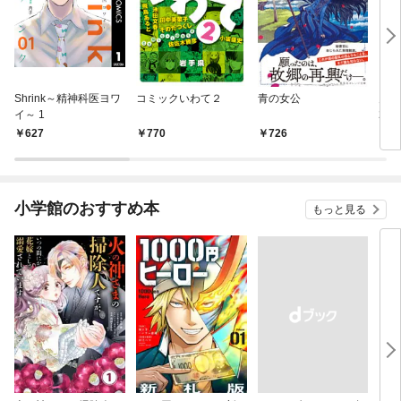
Shrink～精神科医ヨワ
コミックいわて２
青の女公
月刊
イ～ 1
202
12
627
770
726
7
小学館のおすすめ本
もっと見る