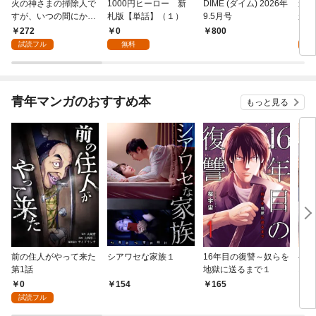
火の神さまの掃除人で
1000円ヒーロー 新
DIME (ダイム) 2026年
追放
すが、いつの間にか花
札版【単話】（１）
9.5月号
かつ
嫁として溺愛されてい
まへ
272
0
1
￥800
ます【単話】（１）
れで
試読フル
無料
試
（１
青年マンガのおすすめ本
もっと見る
前の住人がやって来た
シアワセな家族１
16年目の復讐～奴らを
ベイ
第1話
地獄に送るまで１
エブ
版】
0
154
165
2
試読フル