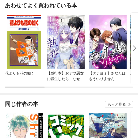
あわせてよく買われている本
花よりも花の如く
【単行本】おデブ悪女
【タテヨミ】あなたは
バッ
に転生したら、なぜか
もういりません
ロイ
ラスボス王子様に執着
今世
されています
りが
てく
OMI
同じ作者の本
もっと見る