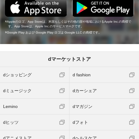
Appleのロゴ、App Storeは、米国もしくはその他の国や地域におけるApple Inc.の商標で
す。App Storeは、Apple Inc.のサービスマークです。
Google Play および Google Play ロゴは Google LLC の商標です。
dマーケットストア
dショッピング
d fashion
dミュージック
dカーシェア
Lemino
dマガジン
dヒッツ
dフォト
dアニメストア
dヘルスケア