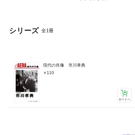
シリーズ
全1冊
現代の肖像 市川孝典
110
カートへ