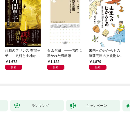
悲劇のプリンス 有間皇
石原莞爾 ――信仰に
未来へのたからもの
子 ―史料と土地から
導かれた戦略家
陸前高田の文化財レス
読み直す十九年の生涯
キュー物語
1,672
1,122
1,870
新着
新着
新着
ランキング
キャンペーン