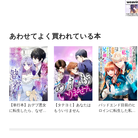
あわせてよく買われている本
【単行本】おデブ悪女
【タテヨミ】あなたは
バッドエンド目前のヒ
に転生したら、なぜか
もういりません
ロインに転生した私、
ラスボス王子様に執着
今世では恋愛するつも
されています
りがチートな兄が離し
てくれません！？@C
OMIC