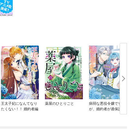
王太子妃になんてなり
薬屋のひとりごと
病弱な悪役令嬢です
たくない！！ 婚約者編
が、婚約者が過保護す
ぎて逃げ出したい(私た
ち犬猿の仲でしたよ
ね！？)