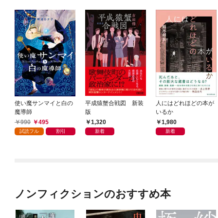
使い魔サンマイと白の
平成猿蟹合戦図 新装
人にはどれほどの本が
魔導師
版
いるか
990
495
1,320
1,980
試読フル
割引
新着
新着
ノンフィクションのおすすめ本