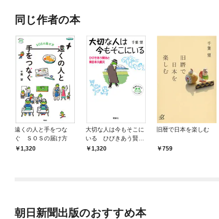
同じ作者の本
遠くの人と手をつな
大切な人は今もそこに
旧暦で日本を楽しむ
ぐ ＳＯＳの届け方
いる ひびきあう賢治
と東日本大震災
1,320
1,320
759
朝日新聞出版のおすすめ本