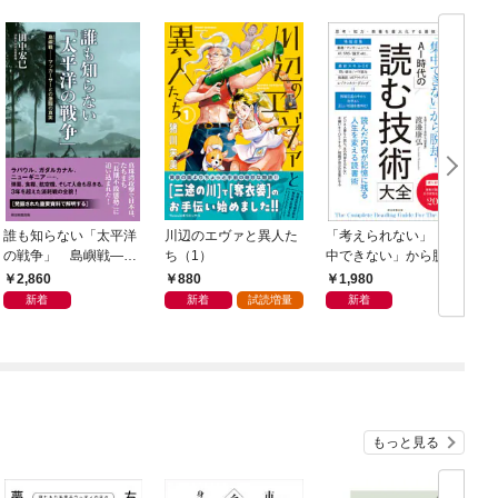
誰も知らない「太平洋
川辺のエヴァと異人た
「考えられない」「集
の戦争」 島嶼戦――
ち（1）
中できない」から脱
マッカーサーとの激闘
却！ AI時代の読む技
2,860
880
1,980
の真実
術大全
新着
新着
試読増量
新着
もっと見る