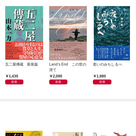
五二屋傳蔵 新装版
Land’s End この世の
老いのみちしるべ
涯て
1,430
2,090
1,980
新着
新着
新着