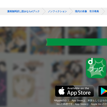
漫画無料試し読みならdブック
ノンフィクション
現代の肖像 市川孝典
Appleのロゴ、App Storeは、米国もしくはそ
Inc.の商標です。App Storeは、Apple In