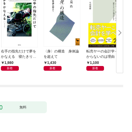
右手の指先だけで夢を
〈身〉の構造 身体論
転売ヤーの会計学～儲
かなえる 寝たきり系
を超えて
からないのは理由（わ
男子ウッディの日々
け）がある～
1,980
1,430
1,100
新着
新着
新着
無料