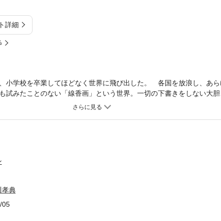
ト詳細
%
、小学校を卒業してほどなく世界に飛び出した。 各国を放浪し、あら
も試みたことのない「線香画」という世界。一切の下書きをしない大胆
居する作品は、彼の何を写しているのか。
ン
川孝典
/05