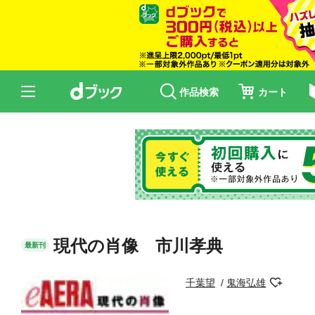
作品検索
カート
現代の肖像 市川孝典
最新刊
千葉望
鬼海弘雄