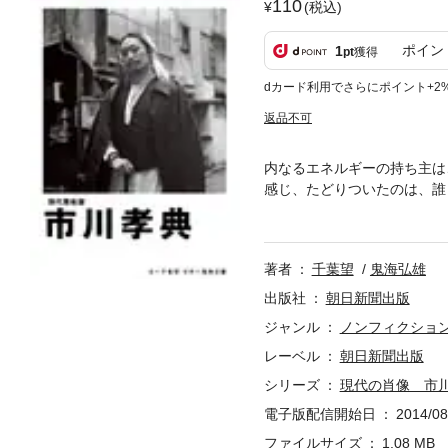
110
(税込)
ポイン
1
pt
獲得
dカード利用でさらにポイント+2
返品不可
内なるエネルギーの持ち主は
感じ、たどりついたのは、誰
そこにあるような緻密さが同
著者
千葉望
鬼海弘雄
出版社
朝日新聞出版
ジャンル
ノンフィクショ
レーベル
朝日新聞出版
シリーズ
現代の肖像 市
電子版配信開始日
2014/08
ファイルサイズ
1.08 MB