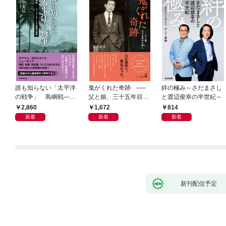
誰も知らない「太平洋
鬼がくれた奇跡 ──
絆の極み～さだまさし
の戦争」 島嶼戦――
父と娘、三十五年目の
と渡辺俊幸の半世紀～
マッカーサーとの激闘
赦し
2,860
1,672
814
の真実
新着
新着
新着
新刊配信予定