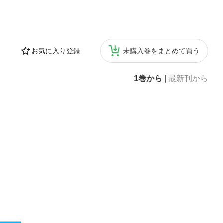
お気に入り登録
未購入巻をまとめて買う
1巻から
|
最新刊から