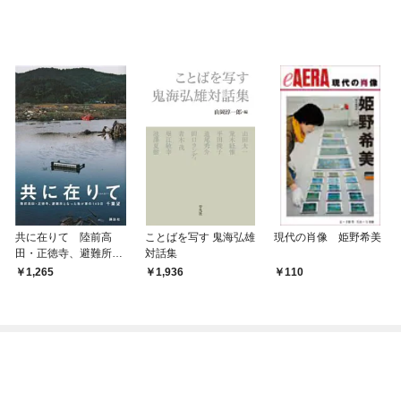
共に在りて 陸前高
ことばを写す 鬼海弘雄
現代の肖像 姫野希美
田・正徳寺、避難所と
対話集
なった我が家の140日
1,265
1,936
110