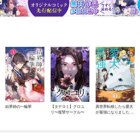
結界師の一輪華
【タテヨミ】クロユ
異世界転移したら愛犬
リ〜復讐サークル〜
が最強になりました ～
シルバーフェンリルと
俺が異世界暮らしを始
めたら～ THE COMIC