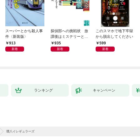
スーパーとかち殺人事
探偵部への挑戦状 放
このスマホで地下牢獄
件〈新装版〉
課後はミステリーとと
から脱出してください
もに 新装版
913
935
599
新着
新着
新着
ランキング
キャンペーン
環八イレギュラーズ