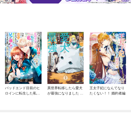
バッドエンド目前のヒ
異世界転移したら愛犬
王太子妃になんてなり
ロインに転生した私、
が最強になりました ～
たくない！！ 婚約者編
今世では恋愛するつも
シルバーフェンリルと
りがチートな兄が離し
俺が異世界暮らしを始
てくれません！？@C
めたら～ THE COMIC
OMIC