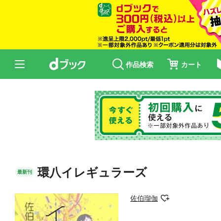
作品検索
カート
環八イレギュラーズ
最新刊
佐伯瑠伽