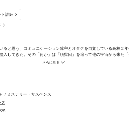
ント詳細
%
いると思う」コミュニケーション障害とオタクを自覚している高校２年
侵入してきた。その「何か」は「脱獄囚」を追って他の宇宙から来た「
に触れないと喚子の人格が消えると通告。なんとか触れたまでは良かっ
子の中へ転移してしまう。元の身体を取り戻すため、喚子ら二年Ｂ組イ
なるが……!? 規格外の大型新人デビュー！ コミュ障女子＋自閉症男
F
ミステリー・サスペンス
ーズ
/25