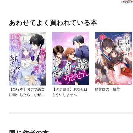
あわせてよく買われている本
【単行本】おデブ悪女
【タテヨミ】あなたは
結界師の一輪華
に転生したら、なぜか
もういりません
ラスボス王子様に執着
されています