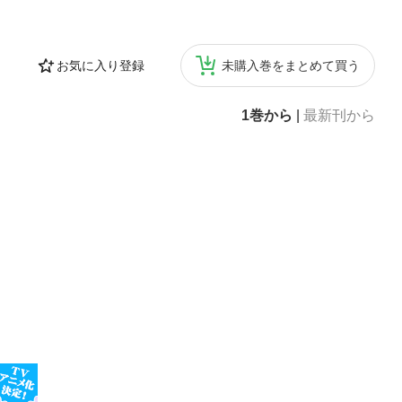
お気に入り登録
未購入巻をまとめて買う
1巻から
|
最新刊から