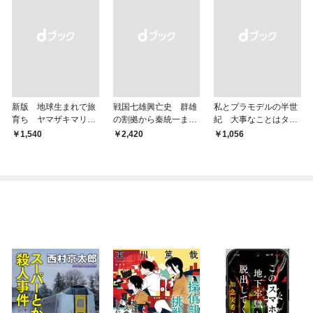
新版 地球生まれで旅
戦国七雄興亡史 群雄
私とプラモデルの半世
育ち ヤマザキマリ流
の割拠から秦統一まで
紀 大事なことはタミ
人生論
の道程
ヤが教えてくれた
￥1,540
￥2,420
￥1,056