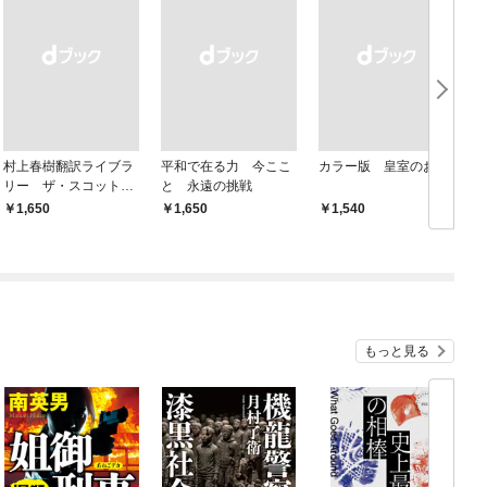
村上春樹翻訳ライブラ
平和で在る力 今ここ
カラー版 皇室のお宝
リー ザ・スコット・
と 永遠の挑戦
フィッツジェラルド・
￥1,650
￥1,650
￥1,540
ブック
もっと見る