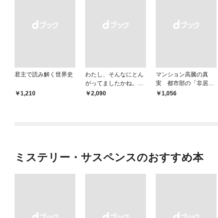
君主で読み解く世界史
わたし、そんなにとん
マンション高騰の真
がってましたかね。
実 都市部の「非居住
獅子座、Ａ型、丙午は
化」が街を壊す
￥1,210
￥2,090
￥1,056
めぐる
ミステリー・サスペンスのおすすめ本