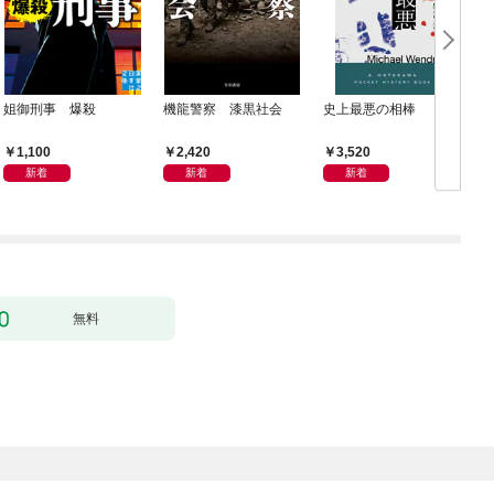
姐御刑事 爆殺
機龍警察 漆黒社会
史上最悪の相棒
1,100
2,420
3,520
新着
新着
新着
無料