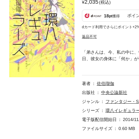
2,035
(税込)
ポイ
18
pt
獲得
dカード利用でさらにポイント+2
返品不可
「弟さんは、今、私の中に、
日、彼女の身体に「何か」が
り、30分以内に同級生の弟
同級生の弟へ、弟の人格は喚
刑事の捕り物を手伝うことに
著者
佐伯瑠伽
う！
出版社
中央公論新社
ジャンル
ファンタジー・S
シリーズ
環八イレギュラ
電子版配信開始日
2014/11
ファイルサイズ
0.60 MB