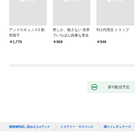
アンドロギュノス2 創
男しか、殺さない 世界
911代理店 トラップ
世因子
でいちばん凶暴な美女
￥1,776
￥968
￥946
新刊配信予定
漫画無料試し読みならdブック
ミステリー・サスペンス
環八イレギュラーズ