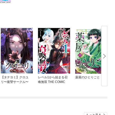
【タテヨミ】クロユ
レベル1から始まる召
薬屋のひとりごと
リ〜復讐サークル〜
喚無双 THE COMIC