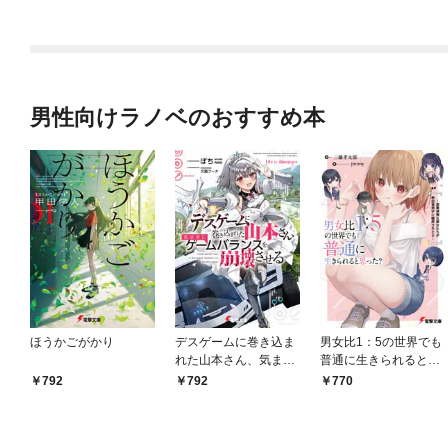
版】 1
男性向けラノベのおすすめ本
ほうかごがかり
デスゲームに巻き込ま
男女比1：5の世界でも
れた山本さん、気まま
普通に生きられると思
にゲームバランスを崩
った？ ～激重感情な
792
792
770
壊させる【電子特別
彼女たちが無自覚男子
版】
に翻弄されたら～