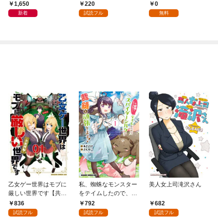
しいセカンドライフ～
陰陽師、うっかり超級
1,650
220
0
(話売り) #1
呪物を配信したら伝説
新着
試読フル
無料
になった【分冊版】
1
乙女ゲー世界はモブに
私、蜘蛛なモンスター
美人女上司滝沢さん
厳しい世界です【共和
をテイムしたので、ス
国編】 ０１
パイダーシルクで裁縫
836
792
682
を頑張ります！ 1
試読フル
試読フル
試読フル