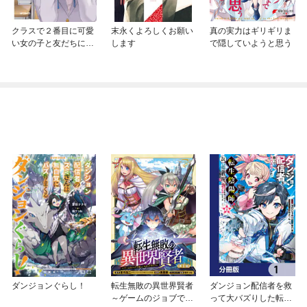
クラスで２番目に可愛
末永くよろしくお願い
真の実力はギリギリま
い女の子と友だちにな
します
で隠していようと思う
った
ダンジョンぐらし！
転生無敗の異世界賢者
ダンジョン配信者を救
～ゲームのジョブで楽
って大バズりした転生