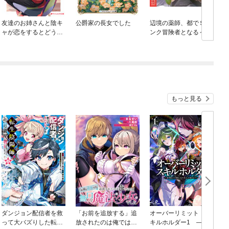
友達のお姉さんと陰キ
公爵家の長女でした
辺境の薬師、都でＳラ
ャが恋をするとどうな
ンク冒険者となる～英
るのか？
雄村の少年がチート薬
で無自覚無双～
もっと見る
ダンジョン配信者を救
「お前を追放する」追
オーバーリミット・ス
って大バズりした転生
放されたのは俺ではな
キルホルダー1 —限