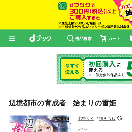
作品検索
カート
辺境都市の育成者 始まりの雷姫
七野りく
福きつね
ノベル