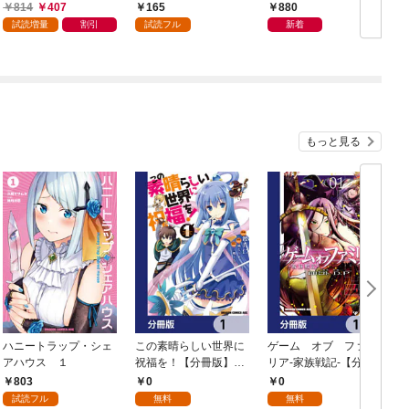
陰陽師、うっかり超級
く無口な魔法少女でし
界超えの天賦は、転生
814
407
165
880
呪物を配信したら伝説
た 【連載版】: 1
者にしか扱えない—
試読増量
割引
試読フル
新着
になった１
もっと見る
ハニートラップ・シェ
この素晴らしい世界に
ゲーム オブ ファミ
アハウス １
祝福を！【分冊版】
リア-家族戦記-【分冊
イ
1
版】 1
803
0
0
試読フル
無料
無料