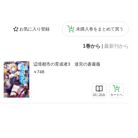
お気に入り登録
未購入巻をまとめて買う
1巻から
|
最新刊から
辺境都市の育成者3 迷宮の蒼薔薇
748
試し読み
カートへ