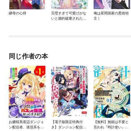
継母の心得
完璧すぎて可愛げがな
俺は星間国家の悪徳領
いと婚約破棄された聖
主！
女は隣国に売られる
同じ作者の本
お嬢様系底辺ダンジョ
【電子版限定特典付
【無料】無能は不要と
ン配信者、迷惑系をボ
き】ダンジョン配信者
言われ『時計使い』の