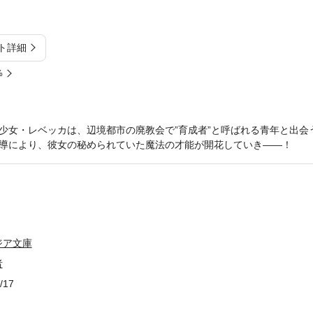
ト詳細
%
少女・レベッカは、辺境都市の廃教会で”育成者”と呼ばれる青年と出会
導により、彼女の秘められていた魔法の才能が開花していき――！
ジア文庫
者
/17