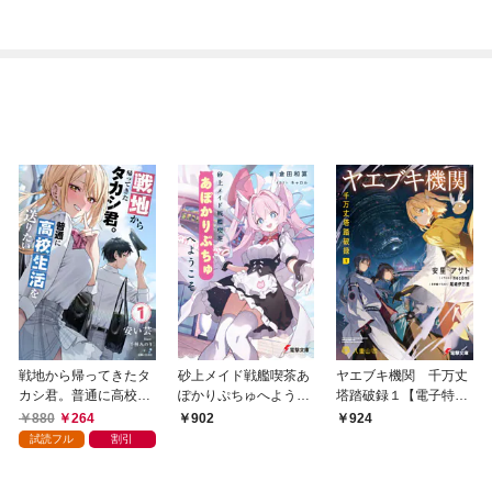
戦地から帰ってきたタ
砂上メイド戦艦喫茶あ
ヤエブキ機関 千万丈
カシ君。普通に高校生
ぽかりぷちゅへようこ
塔踏破録１【電子特別
活を送りたい【電子版
そ
版】
880
264
902
924
特典付】１
試読フル
割引