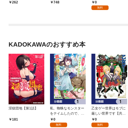
コったらバズって伝説
を救って大バズりした
僕は職人ギルドから追
0
262
748
になってますわ！？
転生陰陽師、うっかり
い出されるも、ダンジ
無料
【単話】（１）
超級呪物を配信したら
ョンの深部で真の力に
伝説になった1
覚醒する 第1話 【単話
版】
KADOKAWAのおすすめ本
淫獄団地【第1話】
私、蜘蛛なモンスター
乙女ゲー世界はモブに
をテイムしたので、ス
厳しい世界です【共和
パイダーシルクで裁縫
国編】【分冊版】 1
0
0
181
を頑張ります！【分冊
無料
無料