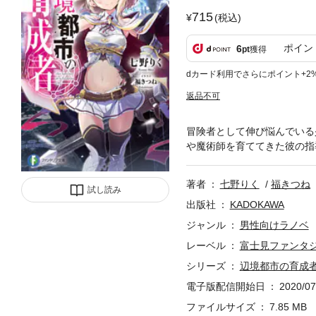
715
(税込)
ポイン
6
pt
獲得
dカード利用でさらにポイント+2
返品不可
冒険者として伸び悩んでいる
や魔術師を育ててきた彼の指
著者
七野りく
福きつね
試し読み
出版社
KADOKAWA
ジャンル
男性向けラノベ
レーベル
富士見ファンタ
シリーズ
辺境都市の育成
電子版配信開始日
2020/07
ファイルサイズ
7.85 MB