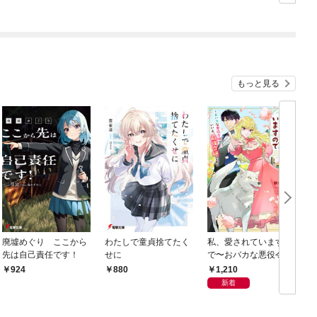
もっと見る
廃墟めぐり ここから
わたしで童貞捨てたく
私、愛されていますの
先は自己責任です！
せに
で〜おバカな悪役令
嬢？いいえ、最強令嬢
1,210
924
880
です〜
新着