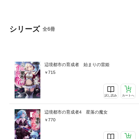
シリーズ
全6冊
辺境都市の育成者 始まりの雷姫
715
試し読み
カートへ
辺境都市の育成者4 星落の魔女
770