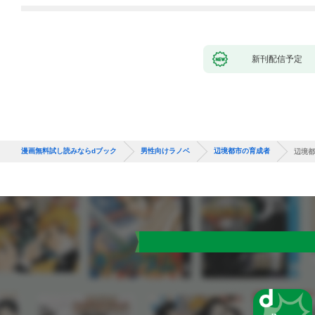
新刊配信予定
漫画無料試し読みならdブック
男性向けラノベ
辺境都市の育成者
辺境都