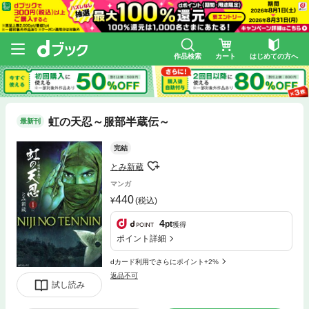
作品検索
カート
はじめての方へ
虹の天忍～服部半蔵伝～
最新刊
完結
とみ新蔵
マンガ
440
(税込)
4
pt
獲得
ポイント詳細
dカード利用でさらにポイント+2%
返品不可
試し読み