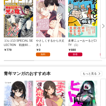
ゴルゴ13 SPECIAL SE
やさしくするから大丈
多摩ニューおーるどCI
ニー
LECTION 戦後80年
夫 1
TY （1）
京日
の光と陰
0
880
8
779
無料
新着
青年マンガのおすすめ本
もっと見る