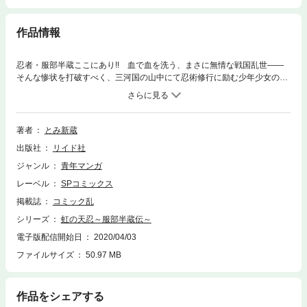
作品情報
忍者・服部半蔵ここにあり!! 血で血を洗う、まさに無情な戦国乱世――
そんな惨状を打破すべく、三河国の山中にて忍術修行に励む少年少女の姿
があった。若武者・松平元信を崇め心酔する初代服部半蔵と、彼ら「虹の
戦士」たちの闘いが今始まる…！ 剣術劇画の鬼才が描く、リアル忍者ア
クション!!
著者
とみ新蔵
出版社
リイド社
ジャンル
青年マンガ
レーベル
SPコミックス
掲載誌
コミック乱
シリーズ
虹の天忍～服部半蔵伝～
電子版配信開始日
2020/04/03
ファイルサイズ
50.97 MB
作品をシェアする