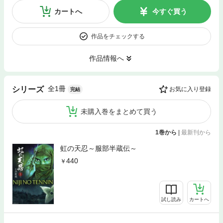
カートへ
今すぐ買う
作品をチェックする
作品情報へ
全1冊
シリーズ
お気に入り登録
完結
未購入巻をまとめて買う
1巻から
|
最新刊から
虹の天忍～服部半蔵伝～
440
試し読み
カートへ