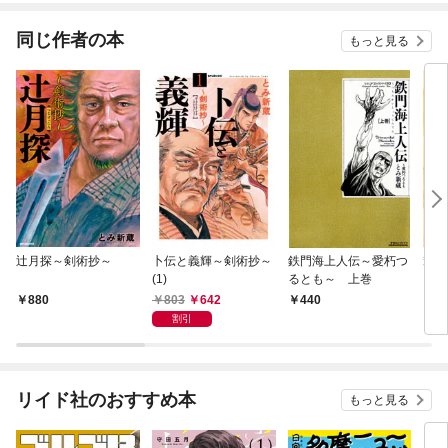
が俺を放ってくれない
件～
同じ作者の本
もっと見る
辻月探～剣術抄～
卜伝と義輝～剣術抄～
鉄門海上人伝～愛朽つ
輦台
(1)
るとも～ 上巻
803
642
880
440
7
割引
リイド社のおすすめ本
もっと見る