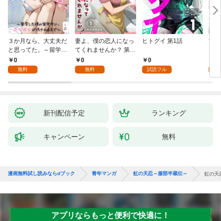
３か月なら、大丈夫だ
妻よ、僕の恋人になっ
ヒトグイ 第1話
世界
と思ってた。～留学し
てくれませんか？ 第1
レベ
た僕の留守中に、一途
話
0
0
0
0
な彼女が汚されるまで
無料
無料
試読フル
～ 1話
新刊配信予定
ランキング
キャンペーン
無料
漫画無料試し読みならdブック
青年マンガ
虹の天忍～服部半蔵伝～
虹の天
アプリならもっと便利で快適に！