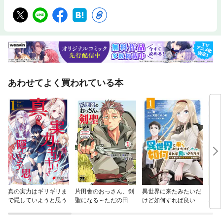
あわせてよく買われている本
真の実力はギリギリま
片田舎のおっさん、剣
異世界に来たみたいだ
お気
で隠していようと思う
聖になる～ただの田舎
けど如何すれば良いの
地防
の剣術師範だったの
だろう
に、大成した弟子たち