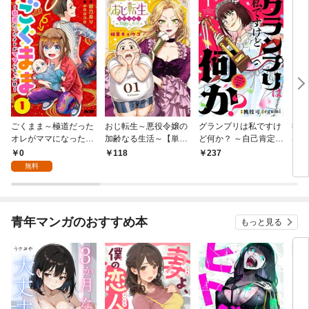
ごくまま～極道だった
おじ転生～悪役令嬢の
グランプリは私ですけ
後宮
オレがママになった話
加齢なる生活～【単
ど何か？ ～自己肯定モ
は謎
～【単話】（１）
話】（１）
ンスターのミスコン無
（１
0
118
237
2
双～【単話】（１）
無料
青年マンガのおすすめ本
もっと見る