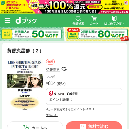
作品検索
カート
はじめての方へ
黄昏流星群（２）
無料
弘兼憲史
マンガ
814
(税込)
7
pt
獲得
ポイント詳細
dカード利用でさらにポイント+2%
返品不可
無料で読む
カートへ