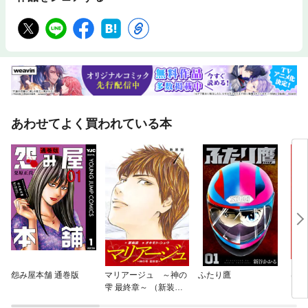
あわせてよく買われている本
怨み屋本舗 通巻版
マリアージュ ～神の
ふたり鷹
はじ
雫 最終章～ （新装
版）