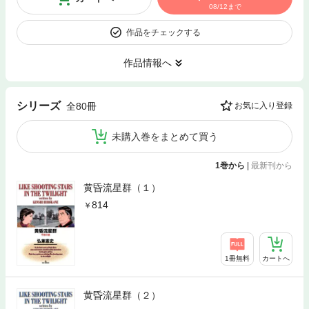
08/12まで
作品をチェックする
作品情報へ
シリーズ
全80冊
お気に入り登録
未購入巻をまとめて買う
1巻から
|
最新刊から
黄昏流星群（１）
814
1冊無料
カートへ
黄昏流星群（２）