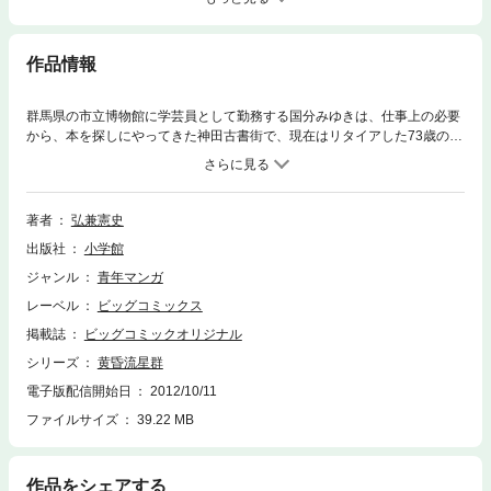
作品情報
群馬県の市立博物館に学芸員として勤務する国分みゆきは、仕事上の必要
から、本を探しにやってきた神田古書街で、現在はリタイアした73歳の建
築家、北村修一と知り合う。友達のアパートに泊まるつもりだったが、都
合が悪いと断わられ、やむなく鎌倉にある北村の家に一泊。その後、鎌倉
で一緒に食事をしたりと、みゆきは同年代の男性にはない魅力を北村に感
じはじめていた。だが北村の家で飲み過ぎて膝枕で寝入ってしまったと
著者
弘兼憲史
き、彼が・男・であったことを再確認して、なんとなく気まずくなってし
出版社
小学館
まう。しばらくして、みゆきに北村から郵便物が届いたのだが、差出人の
住所は病院になっていた。
ジャンル
青年マンガ
レーベル
ビッグコミックス
掲載誌
ビッグコミックオリジナル
シリーズ
黄昏流星群
電子版配信開始日
2012/10/11
ファイルサイズ
39.22 MB
作品をシェアする