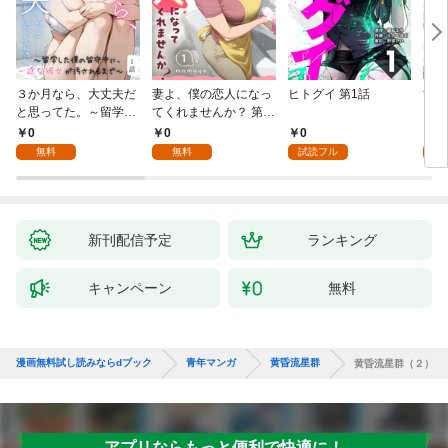
３か月なら、大丈夫だ
妻よ、僕の恋人になっ
ヒトグイ 第1話
世界
と思ってた。～留学し
てくれませんか？ 第1
レベ
た僕の留守中に、一途
話
0
0
0
0
な彼女が汚されるまで
無料
無料
試読フル
～ 1話
新刊配信予定
ランキング
キャンペーン
無料
漫画無料試し読みならdブック
青年マンガ
黄昏流星群
黄昏流星群（２）
アプリならもっと便利で快適に！