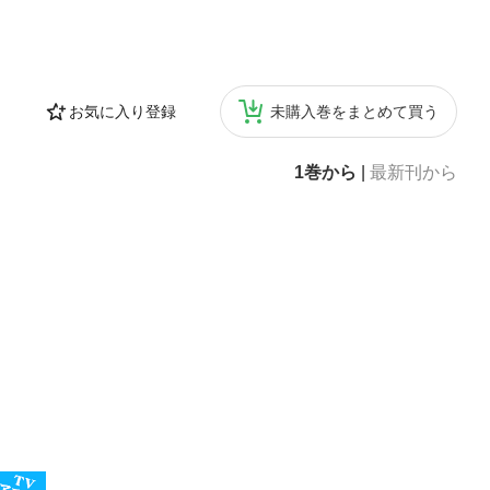
お気に入り登録
未購入巻をまとめて買う
1巻から
|
最新刊から