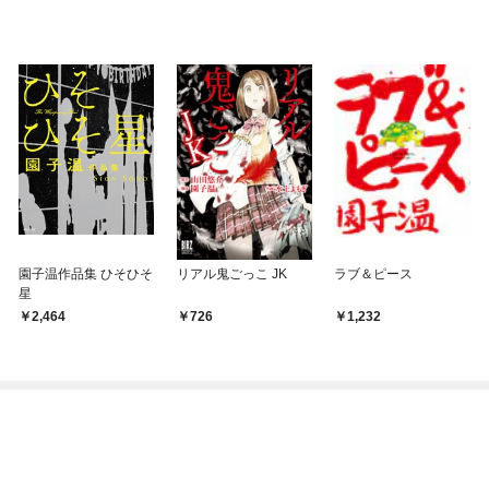
園子温作品集 ひそひそ
リアル鬼ごっこ JK
ラブ＆ピース
星
2,464
726
1,232