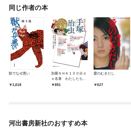
同じ作者の本
獣でなぜ悪い
別冊ＮＨＫ１００分ｄ
愛のむきだし
ｅ名著 わたしたちの
手塚治虫
1,018
891
627
河出書房新社のおすすめ本