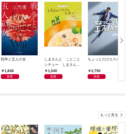
戦争と五人の女
しまさんと ことこと
ちょっとだけエスパー
シチュー しまさんク
ッキングえほん
1,848
1,540
2,750
新着
新着
新着
もっと見る