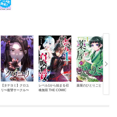
【タテヨミ】クロユ
レベル1から始まる召
薬屋のひとりごと
リ〜復讐サークル〜
喚無双 THE COMIC