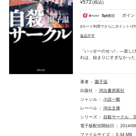
572
(税込)
ポイン
5
pt
獲得
dカード利用でさらにポイント+2
返品不可
「いっせーのせっ!」―楽し
れは、始まりにすぎなかった
がて“自殺クラブ”の存在が
著者
園子温
出版社
河出書房新社
ジャンル
小説一般
レーベル
河出文庫
シリーズ
自殺サークル 
電子版配信開始日
2014/08
ファイルサイズ
0.34 MB