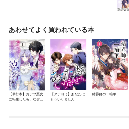
あわせてよく買われている本
【単行本】おデブ悪女
【タテヨミ】あなたは
結界師の一輪華
に転生したら、なぜか
もういりません
ラスボス王子様に執着
されています