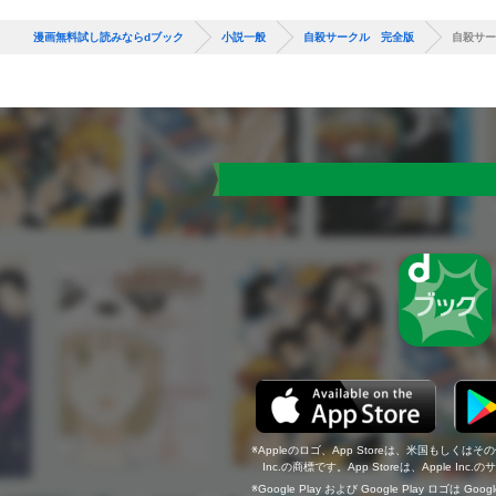
漫画無料試し読みならdブック
小説一般
自殺サークル 完全版
自殺サー
Appleのロゴ、App Storeは、米国もしくはそ
Inc.の商標です。App Storeは、Apple In
Google Play および Google Play ロゴは Go