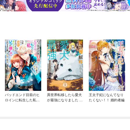
バッドエンド目前のヒ
異世界転移したら愛犬
王太子妃になんてなり
ロインに転生した私、
が最強になりました ～
たくない！！ 婚約者編
今世では恋愛するつも
シルバーフェンリルと
りがチートな兄が離し
俺が異世界暮らしを始
てくれません！？@C
めたら～ THE COMIC
OMIC