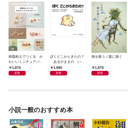
樹脂粘土でつくる か
ぼくどこからきたの？
海を吸う／庭に接ぐ
わいいミニチュアパ
あるがままの いの
ン ベーキングパウダ
ちのはなし。ごまかし
1,870
1,980
1,870
ーでふっくらふくら
なし、さしえつき。
新着
新着
新着
む！ 電子レンジで乾
燥タイム短縮！
小説一般のおすすめ本