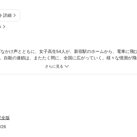
ト詳細
%
げなかけ声とともに、女子高生54人が、新宿駅のホームから、電車に飛
。自殺の連鎖は、またたく間に、全国に広がっていく。様々な憶測が飛
、浮かび上がって…世界的映画監督・園子温による傑作小説。
完全版
/26