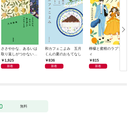
ささやかな、あるいは
和カフェこよみ 五月
檸檬と蜜柑のラプソデ
取り返しがつかないも
くんの夏のおもてなし
ィ
の
1,925
836
815
新着
新着
新着
無料