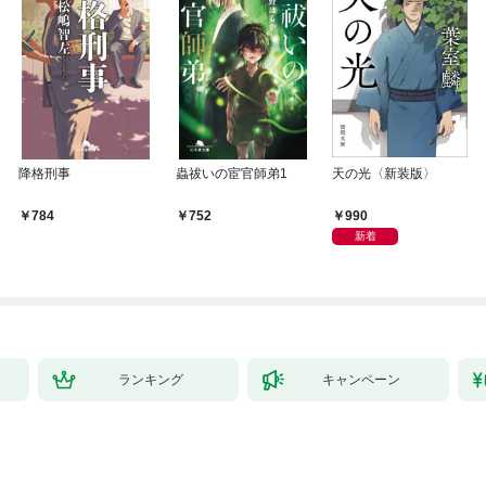
降格刑事
蟲祓いの宦官師弟1
天の光〈新装版〉
990
784
752
新着
ランキング
キャンペーン