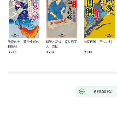
千夏の光 蘭学小町の
鯛飯と花嫁 渡り庖丁
御家再興 三つの剣
捕物帖
人 喜助
763
784
815
新刊配信予定