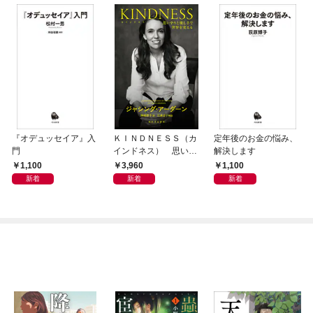
『オデュッセイア』入
ＫＩＮＤＮＥＳＳ（カ
定年後のお金の悩み、
門
インドネス） 思いや
解決します
りと優しさで世界を変
1,100
3,960
1,100
える
新着
新着
新着