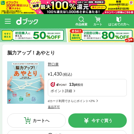
作品検索
カート
はじめての方へ
脳力アップ！あやとり
野口廣
1,430
(税込)
13
pt
獲得
ポイント詳細
dカード利用でさらにポイント+2%
返品不可
カートへ
今すぐ買う