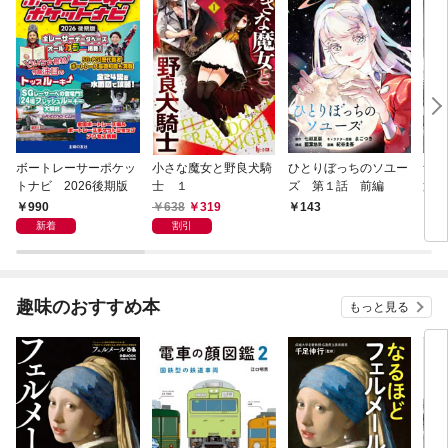
ボートレーサーポケッ
小さな魔女と野良犬騎
ひとりぼっちのソユー
無
トナビ 2026後期版
士 １
ズ 第１話 前編
第１
990
638
319
143
1
新着
割引
趣味のおすすめ本
もっと見る