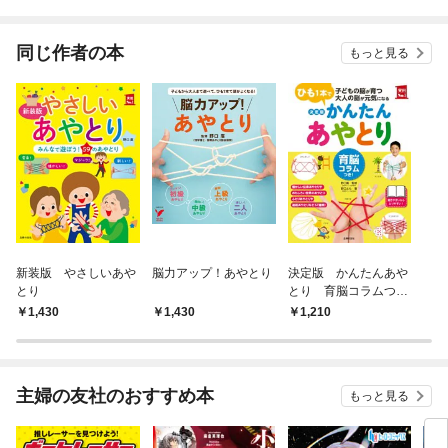
されています
りがチートな兄が離し
てくれません！？@C
OMIC
同じ作者の本
もっと見る
新装版 やさしいあや
脳力アップ！あやとり
決定版 かんたんあや
とり
とり 育脳コラムつ
き！
1,430
1,430
1,210
主婦の友社のおすすめ本
もっと見る