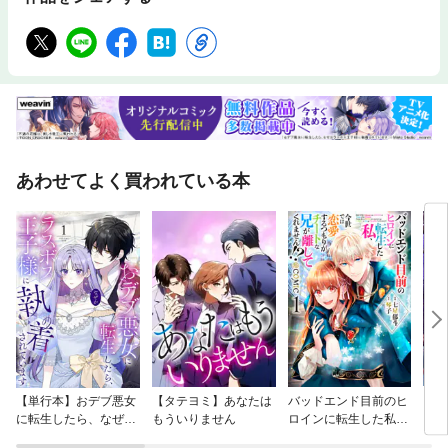
あわせてよく買われている本
【単行本】おデブ悪女
【タテヨミ】あなたは
バッドエンド目前のヒ
【タ
に転生したら、なぜか
もういりません
ロインに転生した私、
リ〜
ラスボス王子様に執着
今世では恋愛するつも