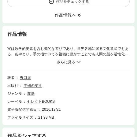
作品をチェックする
作品情報へ
作品情報
実は数学的要素を含む知的な遊びであり、世界各地に残る文化遺産でもあ
る、あやとり。手の指すべてを複雑に動かすことでも人間の脳を活性化す
る力を持ちます。本書は数学オリンピック協会顧問で理学博士の野口廣先
生が紹介する、子どもから大人まで楽しめるあやとりの本です。日本を始
め、アラスカ、オセアニア、アフリカなど世界各地に伝わる珍しいあやと
りを楽しみながら、自然に脳力もアップ！ 初級編、中級編、上級編とス
著者
野口廣
テップアップできる構成なので、子どもから大人までレベルアップしなが
出版社
主婦の友社
ら遊べます。上級編では、挑戦しがいのある難解なあやとりも紹介。「花
かご」「ねずみ」「たくさんの星」「ナバホの蝶」「山間の日の出」「潮
ジャンル
趣味
の満ち引き」「つがいの雷鳥」「ソリをひくトナカイ」「連続はしご」
レーベル
セレクトBOOKS
「天の川」など今まで見たことのないあやとりが満載。あやとりひも１本
がついているので、買ってすぐに遊べます。難しいあやとりをとれたとき
電子版配信開始日
2016/12/21
の満足感は格別です！【電子版のご注意事項】※電子版では付録が含まれ
ファイルサイズ
21.93 MB
ておりません。あらかじめご了承の上お楽しみください。
作品をシェアする