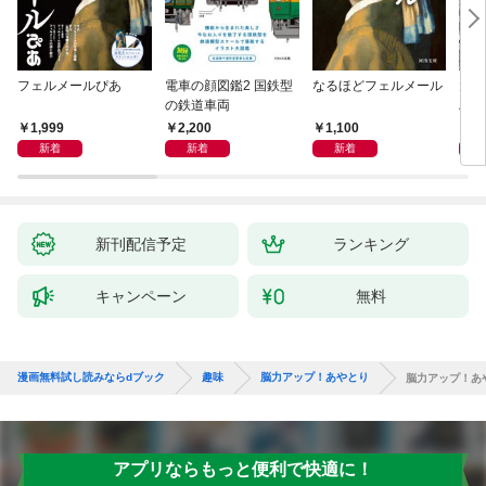
フェルメールぴあ
電車の顔図鑑2 国鉄型
なるほどフェルメール
大人
の鉄道車両
ハン
1,999
2,200
1,100
1,
新着
新着
新着
新刊配信予定
ランキング
キャンペーン
無料
漫画無料試し読みならdブック
趣味
脳力アップ！あやとり
脳力アップ！あ
アプリならもっと便利で快適に！