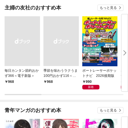
主婦の友社のおすすめ本
もっと見る
毎日カンタン節約おか
季節を味わうラクうま
ボートレーサーポケッ
小さ
ず366＜電子新版＞
100円おかず116＜電
トナビ 2026後期版
士 
子新版＞
990
6
￥968
￥968
新着
青年マンガのおすすめ本
もっと見る