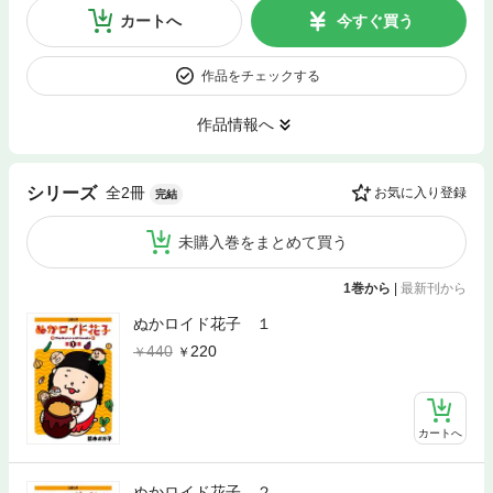
カートへ
今すぐ買う
作品をチェックする
作品情報へ
全2冊
シリーズ
お気に入り登録
完結
未購入巻をまとめて買う
1巻から
|
最新刊から
ぬかロイド花子 １
440
220
カートへ
ぬかロイド花子 ２