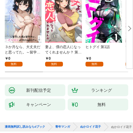
３か月なら、大丈夫だ
妻よ、僕の恋人になっ
ヒトグイ 第1話
世界
と思ってた。～留学し
てくれませんか？ 第1
レベ
た僕の留守中に、一途
話
0
0
0
0
な彼女が汚されるまで
無料
無料
無料
～ 1話
新刊配信予定
ランキング
キャンペーン
無料
漫画無料試し読みならdブック
青年マンガ
ぬかロイド花子
ぬかロイド花子