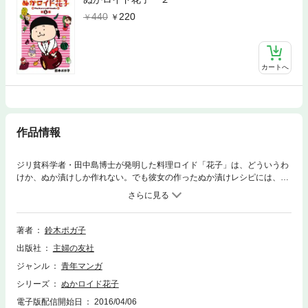
440
220
カートへ
作品情報
ジリ貧科学者・田中島博士が発明した料理ロイド「花子」は、どういうわ
けか、ぬか漬けしか作れない。でも彼女の作ったぬか漬けレシピには、人
を幸せにするチカラがありました。かわいさとアクの強さが混じった独特
のキャラクターたちは、どれも年季の入ったぬか床のような味わい深さ。
古今東西のぬか漬けレシピもわかり、読めばあなたもぬか床をかきまわし
たくなる!? コミックスだけで読める限定特典として、ぬか床をかきまわ
著者
鈴木ポガ子
したくなったあなたのためのQ&A、花子誕生秘話を描く第0話、花子の仲
出版社
主婦の友社
間たちの日常を描くスピンオフマンガも収録！特別描き下ろし 第０話
ぬかロイド花子、誕生！第１話 きゅうりのぬか漬け 古漬けごはん第２
ジャンル
青年マンガ
話 ハッセルバックぬかポテト第３話 小松菜ぬか漬け寿司弁当第４話
シリーズ
ぬかロイド花子
ぬか漬けの山形だし（きゅうり・なす・オクラ・みょうが）
電子版配信開始日
2016/04/06