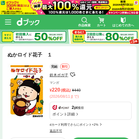
作品検索
カート
はじめての方へ
ぬかロイド花子 １
完結
割引
鈴木ポガ子
マンガ
220
(税込)
440
(2026/08/11まで)
2
pt
獲得
ポイント詳細
dカード利用でさらにポイント+2%
返品不可