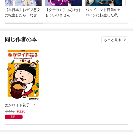
【単行本】おデブ悪女
【タテヨミ】あなたは
バッドエンド目前のヒ
【タ
に転生したら、なぜか
もういりません
ロインに転生した私、
リ〜
ラスボス王子様に執着
今世では恋愛するつも
されています
りがチートな兄が離し
てくれません！？@C
OMIC
同じ作者の本
もっと見る
ぬかロイド花子 １
440
220
割引