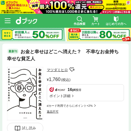
作品検索
カート
はじめての方へ
お金と幸せはどこへ消えた？ 不幸なお金持ち
最新刊
幸せな貧乏人
マツダミヒロ
1,760
(税込)
16
pt
獲得
ポイント詳細
dカード利用でさらにポイント+2%
返品不可
試し読み