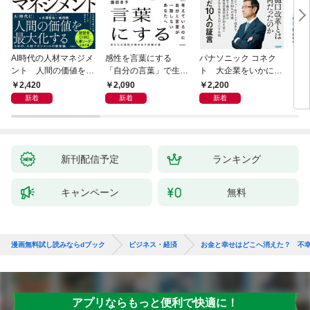
AI時代の人材マネジメ
感性を言葉にする
パナソニック コネク
「使
ント 人間の価値を最
「自分の言葉」で生き
ト 大企業をいかに変
ステ
大化する条件
るための教科書
えるか
成功
2,420
2,090
2,200
5
新着
新着
新着
新刊配信予定
ランキング
キャンペーン
無料
漫画無料試し読みならdブック
ビジネス・経済
お金と幸せはどこへ消えた？ 不
アプリならもっと便利で快適に！