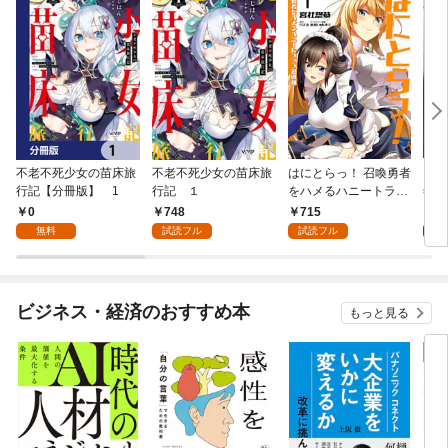
不老不死少女の苗床旅
不老不死少女の苗床旅
はにとらっ！ 召喚勇者
ダ・
行記【分冊版】 1
行記 １
をハメるハニートラッ
年9
プ包囲網 1
0
748
715
9
無料
試読フル
試読フル
ビジネス・経済のおすすめ本
もっと見る