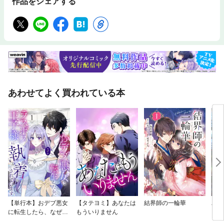
作品をシェアする
あわせてよく買われている本
【単行本】おデブ悪女
【タテヨミ】あなたは
結界師の一輪華
バッ
に転生したら、なぜか
もういりません
ロイ
ラスボス王子様に執着
今世