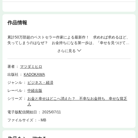
作品情報
累計50万部超のベストセラー作家による最新作！ 求めれば求めるほど、
失ってしまうのはなぜ？ お金持ちになる第一歩は、「幸せを見つけて、
感じる」こと。物語と実践ワークが融合した新感覚のストーリーブック！
――コミュ障でお金がなく、人生に不満だらけの主人公（25歳男）が出
会ったのは、「会って話すだけで誰でもお金持ちになる」と噂される伝説
の男。一風変わったその出会いをきっかけに、悠真は“幸せなお金持ち”に
著者
マツダミヒロ
なるための本質的な問いを投げかけられていく。読む人の心にじんわり染
出版社
KADOKAWA
み込む“問い”と“気づき”の連続。物語を追いながら、「幸せなお金持ち」に
なるための道筋が自然と見えてくる一冊。＜本書の内容＞第１章 不幸な
ジャンル
ビジネス・経済
お金持ち、幸せな貧乏人／第２章 よろこびの総量を増やす／第３章 幸
レーベル
中経出版
せを感じる力を高める／第４章 「果てしない自由」の中で、夢を描く／
第５章 幸せはお金の中ではなく、心の中にある／第６章「目の前の人を
シリーズ
お金と幸せはどこへ消えた？ 不幸なお金持ち 幸せな貧乏
よろこばせること」をやる／第７章 好きなこと、得意なことだけやると
人
奇跡が起きる／第８章 「お金にならなくてもやりたいこと」をやる／終
電子版配信開始日
2025/07/11
章 お金は「幸せ」になるための手段ではない／続章 「よろこび」をお
ファイルサイズ
- MB
金に変える