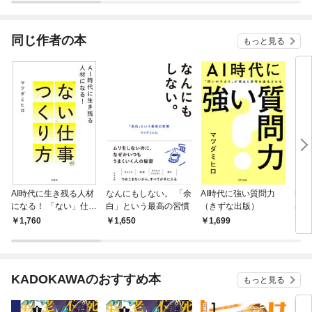
されています
りが
てく
OMI
同じ作者の本
もっと見る
AI時代に生き残る人材
なんにもしない。 「余
AI時代に強い質問力
響き
になる！ 「ない」仕事
白」という最高の習慣
（きずな出版）
出版
のつくり方
1,760
1,650
1,699
1,
KADOKAWAのおすすめ本
もっと見る