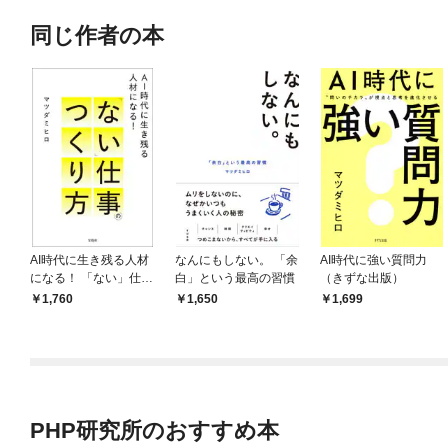
同じ作者の本
AI時代に生き残る人材
なんにもしない。 「余
AI時代に強い質問力
になる！ 「ない」仕事
白」という最高の習慣
（きずな出版）
のつくり方
1,760
1,650
1,699
PHP研究所のおすすめ本