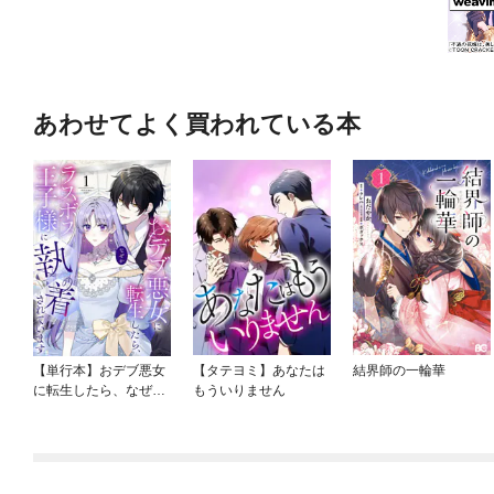
あわせてよく買われている本
【単行本】おデブ悪女
【タテヨミ】あなたは
結界師の一輪華
に転生したら、なぜか
もういりません
ラスボス王子様に執着
されています