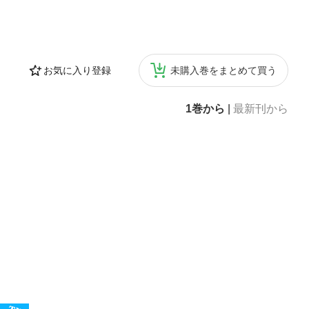
お気に入り登録
未購入巻をまとめて買う
1巻から
|
最新刊から