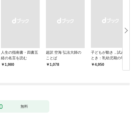
人生の指南書・四書五
超訳 空海 弘法大師の
子どもが動き，試みる
経の名言を読む
ことば
とき：乳幼児期の学び
におけるドゥルーズ／
￥1,980
￥1,078
￥4,950
￥
ガタリ論
無料