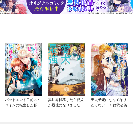
バッドエンド目前のヒ
異世界転移したら愛犬
王太子妃になんてなり
ロインに転生した私、
が最強になりました ～
たくない！！ 婚約者編
今世では恋愛するつも
シルバーフェンリルと
りがチートな兄が離し
俺が異世界暮らしを始
てくれません！？@C
めたら～ THE COMIC
OMIC