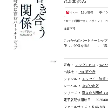
1,500
(税込)
ポイ
13
pt
獲得
dカード利用でさらにポイント+2
返品不可
これからのパートナーシップ
優しい関係を育む——。『魔
のライフスタイル。結婚や家
くいられる関係性を大切にす
パートナーシップ ●無理な
著者
マツダミヒロ
WAK
方法 毎日のなかにある、さ
出版社
PHP研究所
ジャンル
エッセイ・随筆
レーベル
きずな出版
シリーズ
響き合う関係（
電子版配信開始日
2025/08
ファイルサイズ
5.46 MB