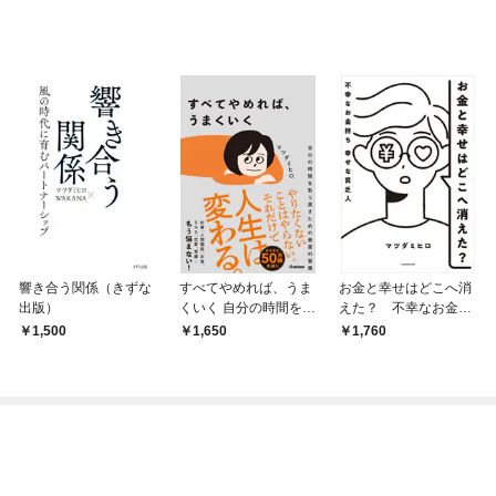
響き合う関係（きずな
すべてやめれば、うま
お金と幸せはどこへ消
出版）
くいく 自分の時間を取
えた？ 不幸なお金持
り戻すための最高の習
ち 幸せな貧乏人
1,500
1,650
1,760
慣