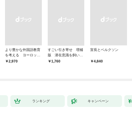
より豊かな外国語教育
すごい引き寄せ 増補
宣長とベルクソン
を考える ヨーロッパ
版 潜在意識を飼い馴
9か国の事例から
らす方法
￥2,970
￥1,760
￥4,840
ランキング
キャンペーン