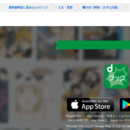
漫画無料試し読みならdブック
人文・思想
響き合う関係（きずな出版）
Appleのロゴ、App Storeは、米国もしくはそ
Inc.の商標です。App Storeは、Apple In
Google Play および Google Play ロゴは Go