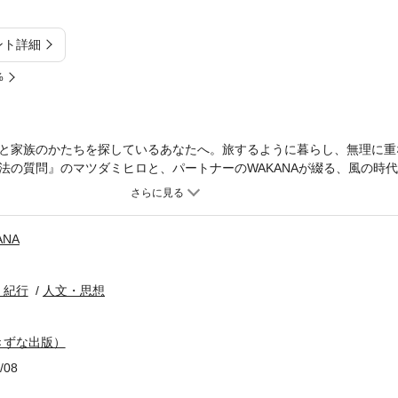
ント詳細
%
と家族のかたちを探しているあなたへ。旅するように暮らし、無理に重
法の質問』のマツダミヒロと、パートナーのWAKANAが綴る、風の時
族のかたちが多様になるいま、「こうあるべき」から自由になり、自分
るためのヒントが詰まっています。 ●「響き合う関係」とは、支え合
く、しなやかに共に生きるヒント ●家族・仕事・暮らしの中で「らし
ANA
さやかで愛おしい優しさに気づく一冊です。
・紀行
人文・思想
きずな出版）
/08