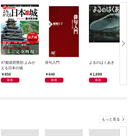
47都道府県別 よみが
俳句入門
よるのはくあき
える日本の城
850
640
1,699
新着
新着
新着
もっと見る