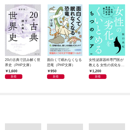
20の古典で読み解く世
面白くて眠れなくなる
女性泌尿器科専門医が
界史（PHP文庫）
恐竜（PHP文庫）
教える 女性の劣化をく
いとめる ちつのケア
1,600
950
1,200
新着
新着
新着