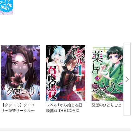
【タテヨミ】クロユ
レベル1から始まる召
薬屋のひとりごと
リ〜復讐サークル〜
喚無双 THE COMIC