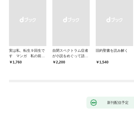
実は私、転生９回生で
自閉スペクトラム症者
旧約聖書を読み解く
す マンガ 私の前世
が小説をめぐって語り
物語
あう
￥1,760
￥2,200
￥1,540
新刊配信予定