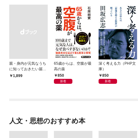
親・身内が元気なうち
65歳からは、空腹が最
深く考える力（PHP文
に知っておきたい届
高の薬
庫）
出・手続きの準備（き
850
850
￥1,899
ずな出版）
新着
新着
人文・思想のおすすめ本