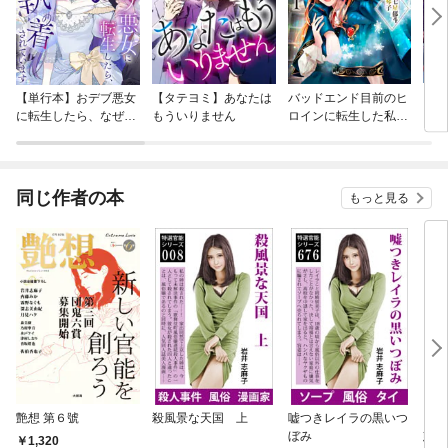
【単行本】おデブ悪女
【タテヨミ】あなたは
バッドエンド目前のヒ
【タ
に転生したら、なぜか
もういりません
ロインに転生した私、
リ〜
ラスボス王子様に執着
今世では恋愛するつも
されています
りがチートな兄が離し
てくれません！？@C
OMIC
同じ作者の本
もっと見る
艶想 第６號
殺風景な天国 上
嘘つきレイラの黒いつ
ショ
ぼみ
態オ
1,320