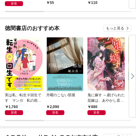
55
110
1
新着
徳間書店のおすすめ本
もっと見る
実は私、転生９回生で
月曜のこない部屋
鬼に嫁す ～虐げられた
さば
す マンガ 私の前世
花嫁は、あやかし若頭
〈新
物語
に溺愛される～
1,760
2,090
880
9
新着
新着
新着