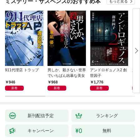
ミステリー・サスペンスのおすすめ本
もっと見る
911代理店 トラップ
男しか、殺さない 世界
アンドロギュノス2 創
姐御
でいちばん凶暴な美女
世因子
946
968
1,776
1,
新着
新着
新着
新刊配信予定
ランキング
キャンペーン
無料