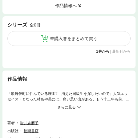
作品情報へ
シリーズ
全0冊
未購入巻をまとめて買う
1巻から
|
最新刊から
作品情報
「歌舞伎町に住んでいる理由? 消えた同級生を探したいので」人気エッ
セイストとなった林あや美には、痛い思い出がある。もう十二年も前、一
緒に夜遊びしていた歌舞伎町で、女子高生の友達が突然消え失せたのだっ
た。そんなあや美の前に、一人また一人現れる奇怪な男女。血塗れの首の
女、連続殺人鬼に酷似したストーカー……それが恐怖の始まり、地獄の一
丁目だった。※巻末ページのリンク先にはジャンプ出来ませんのでご了承
著者
岩井志麻子
下さい。
出版社
徳間書店