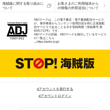
海賊版に関する取り組みに
お客さまのご利用端末から
ついて
の情報の外部送信について
ABJマークは、この電子書店・電子書籍配信サービス
が、著作権者からコンテンツ使用許諾を得た正規版配
信サービスであることを示す登録商標（登録番号 第
6091713号）です。
ABJマークの詳細、ABJマークを掲示しているサービス
の一覧はこちら
→
https://aebs.or.jp/
dアカウントを発行する
dアカウントログイン