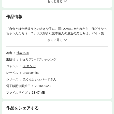
もっと見る
作品情報
「自分とは全然違うあの大きな手に、逞しい体に抱かれたら、俺どうなっ
ちゃうんだろう…？」犬大好きな柴本佑人の最近の楽しみは、バイト先の
コンビニに毎朝やってくる大きなシェパードを眺めること。けれどひょん
なことからそのシェパードの飼い主・犬養と急接近！ 無愛想な犬養がふ
と見せる優しい笑顔に胸が高鳴るのは、スポーツマンらしい男っぽい大き
な体を意識してしまうのは、なんで…？ シェパード系イケメン男子と柴
著者
池森あゆ
犬系キュート男子、体格差大☆ワンコ×ワンコなふたりの恋の行方は?!
出版社
ジュリアンパブリッシング
ジャンル
BLマンガ
レーベル
arca comics
シリーズ
柴くんとシェパードさん
電子版配信開始日
2016/09/23
ファイルサイズ
13.47 MB
作品をシェアする