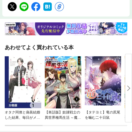
あわせてよく買われている本
オタク同僚と偽装結婚
【単話版】奴隷戦士の
【タテヨミ】竜の尻尾
【タ
した結果、毎日がメッ
異世界種馬生活 ～魔法
を噛む二十日鼠
聖女
チャ楽しいんだけど！
も武術も最強だしハー
す
【分冊版】
レムまで！？～（フル