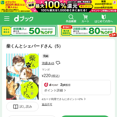
作品検索
カート
はじめての方へ
柴くんとシェパードさん（5）
完結
池森あゆ
マンガ
220
(税込)
2
pt
獲得
ポイント詳細
dカード利用でさらにポイント+2%
返品不可
試し読み