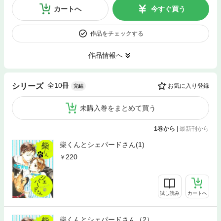
カートへ
今すぐ買う
作品をチェックする
作品情報へ
全10冊
シリーズ
お気に入り登録
完結
未購入巻をまとめて買う
1巻から
|
最新刊から
柴くんとシェパードさん(1)
220
試し読み
カートへ
柴くんとシェパードさん（2）