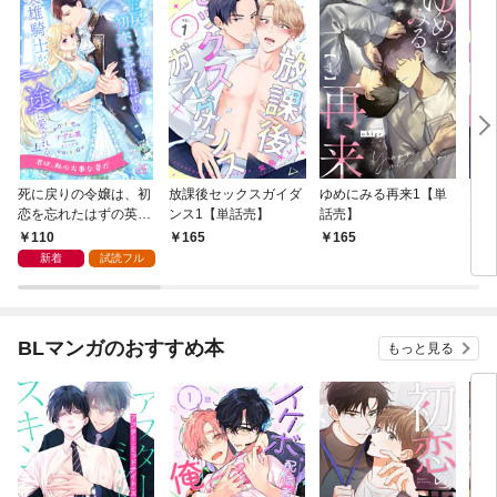
死に戻りの令嬢は、初
放課後セックスガイダ
ゆめにみる再来1【単
マジ
恋を忘れたはずの英雄
ンス1【単話売】
話売】
ん・
騎士から一途に愛され
話売
110
165
165
2
る【１】
新着
試読フル
BLマンガのおすすめ本
もっと見る