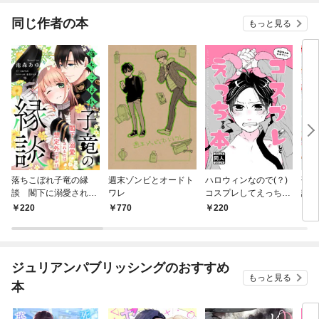
カラー）
同じ作者の本
もっと見る
落ちこぼれ子竜の縁
週末ゾンビとオードト
ハロウィンなので(？)
落ち
談 閣下に溺愛される
ワレ
コスプレしてえっちす
談 
のは想定外ですが！？
る本
のは
220
770
220
7
【単話売】(1)
１【
付】
付】
ジュリアンパブリッシングのおすすめ
もっと見る
本