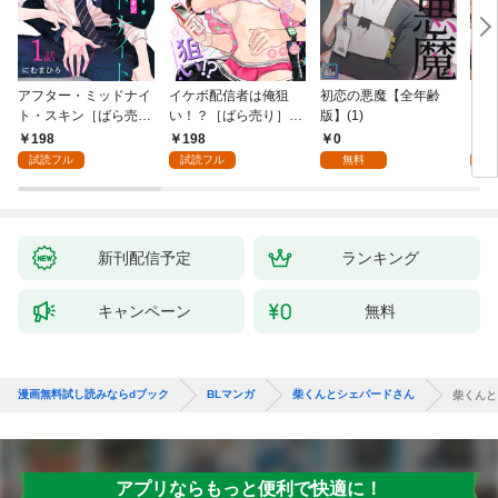
アフター・ミッドナイ
イケボ配信者は俺狙
初恋の悪魔【全年齢
ライ
ト・スキン［ばら売
い！？［ばら売り］
版】(1)
【全
り］ 第1話
第1話
198
198
0
0
試読フル
試読フル
無料
新刊配信予定
ランキング
キャンペーン
無料
漫画無料試し読みならdブック
BLマンガ
柴くんとシェパードさん
柴くんと
アプリならもっと便利で快適に！