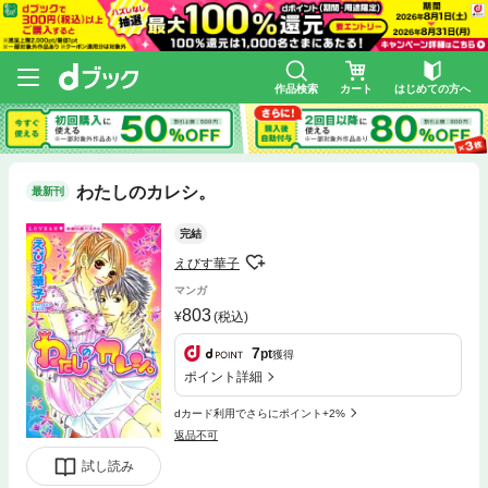
作品検索
カート
はじめての方へ
わたしのカレシ。
最新刊
完結
えびす華子
マンガ
803
(税込)
7
pt
獲得
ポイント詳細
dカード利用でさらにポイント+2%
返品不可
試し読み