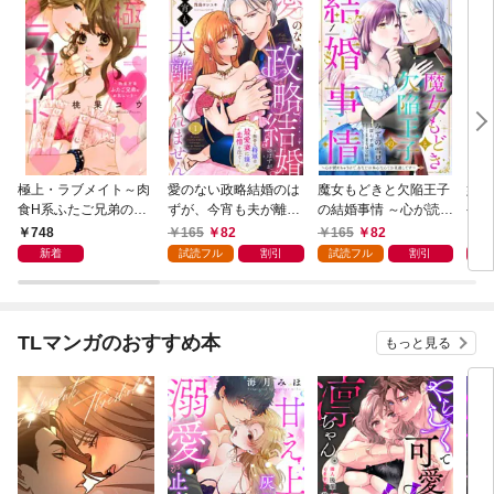
極上・ラブメイト～肉
愛のない政略結婚のは
魔女もどきと欠陥王子
婚約
食H系ふたご兄弟のお
ずが、今宵も夫が離し
の結婚事情 ～心が読め
やし
気にいり～
てくれません～無骨な
ちゃうので、あなたの
器用
748
165
82
165
82
1
将軍は最愛妻に滾る恋
本心なんてお見通しで
た【
新着
試読フル
割引
試読フル
割引
情を注ぐ～【単話売】
す～【単話売】 1話
1話
TLマンガのおすすめ本
もっと見る