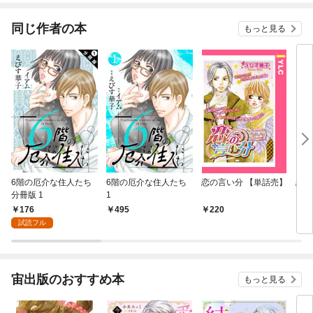
てくれません！？@C
OMIC
同じ作者の本
もっと見る
6階の厄介な住人たち
6階の厄介な住人たち
恋の言い分 【単話売】
恋愛
分冊版 1
1
176
495
220
2
試読フル
宙出版のおすすめ本
もっと見る