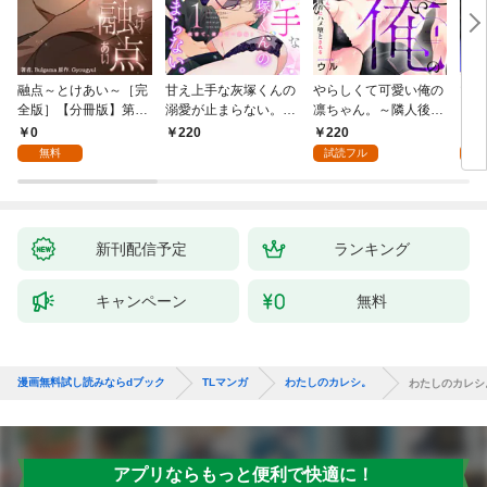
融点～とけあい～［完
甘え上手な灰塚くんの
やらしくて可愛い俺の
マゾ
全版］【分冊版】第1
溺愛が止まらない。純
凛ちゃん。～隣人後輩
くさ
話
情で、健気で…絶倫！
くんのイキすぎた執着
ッチ
0
220
2
220
(1)
にハメ堕とされる～(1)
まま
無料
試読フル
試
～(1
新刊配信予定
ランキング
キャンペーン
無料
漫画無料試し読みならdブック
TLマンガ
わたしのカレシ。
わたしのカレシ
アプリならもっと便利で快適に！