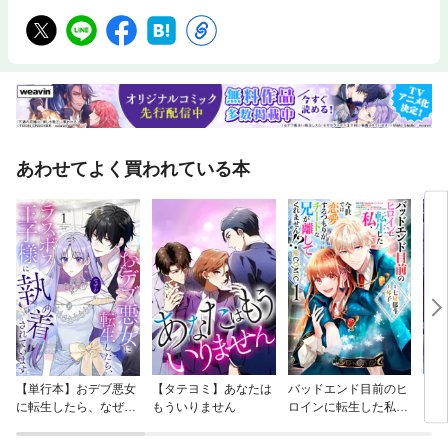
あわせてよく買われている本
【単行本】おデブ悪女
【タテヨミ】あなたは
バッドエンド目前のヒ
【タ
に転生したら、なぜか
もういりません
ロインに転生した私、
リ〜
ラスボス王子様に執着
今世では恋愛するつも
されています
りがチートな兄が離し