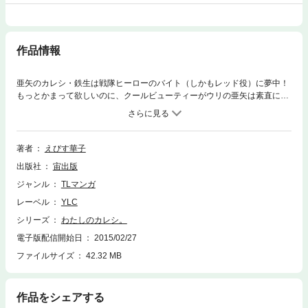
作品情報
亜矢のカレシ・鉄生は戦隊ヒーローのバイト（しかもレッド役）に夢中！
もっとかまって欲しいのに、クールビューティーがウリの亜矢は素直に好
きって言えなくて…。表題作のほか、元気でカワイイ５つのラブがぎゅぎ
ゅっとつまったハッピーな１冊。
著者
えびす華子
出版社
宙出版
ジャンル
TLマンガ
レーベル
YLC
シリーズ
わたしのカレシ。
電子版配信開始日
2015/02/27
ファイルサイズ
42.32 MB
作品をシェアする