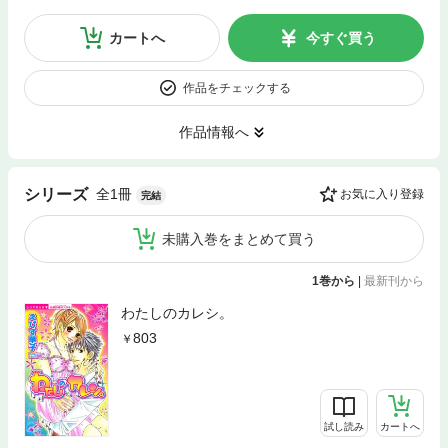
カートへ
今すぐ買う
作品をチェックする
作品情報へ
全1冊
シリーズ
お気に入り登録
完結
未購入巻をまとめて買う
1巻から
|
最新刊から
わたしのカレシ。
803
試し読み
カートへ