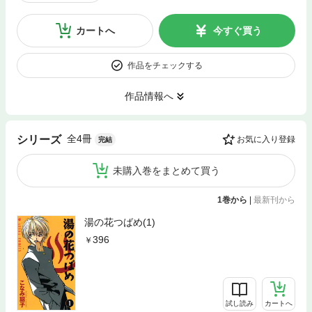
カートへ
今すぐ買う
作品をチェックする
作品情報へ
全4冊
シリーズ
お気に入り登録
完結
未購入巻をまとめて買う
1巻から
|
最新刊から
湯の花つばめ(1)
396
試し読み
カートへ