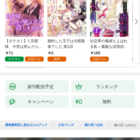
【タテヨミ】1.旦那
婚約した王子は元暗殺
社交界の毒婦とよばれ
視線
様、今世は死んだら許
者でした 第1話
る私～素敵な辺境伯令
る 1
しません
息に腕を折られたの
71
0
165
1
で、責任とってもらい
タテヨミ
試読フル
無料
試読フル
試
ます～［ばら売り］
第1話
新刊配信予定
ランキング
キャンペーン
無料
漫画無料試し読みならdブック
少女マンガ
湯の花つばめ
湯の花つばめ(1)