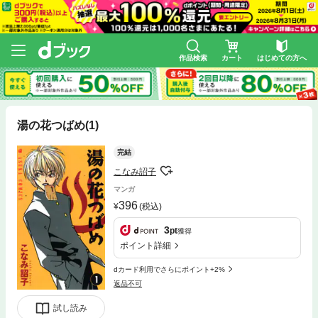
作品検索
カート
はじめての方へ
湯の花つばめ(1)
完結
こなみ詔子
マンガ
396
(税込)
3
pt
獲得
ポイント詳細
dカード利用でさらにポイント+2%
返品不可
試し読み