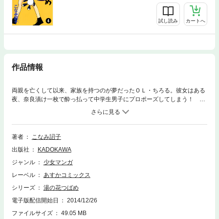
試し読み
カートへ
作品情報
両親を亡くして以来、家族を持つのが夢だったＯＬ・ちろる。彼女はある
夜、奈良漬け一枚で酔っ払って中学生男子にプロポーズしてしまう！ そ
の少年は、地元で銭湯を営むアイドル三兄弟の次男・秋だった…。一夜の
あやまちだったはずが、秋はちろると家族を作る気満々で!? こなみ詔子
が描くハートフル銭湯コメディ!!
著者
こなみ詔子
出版社
KADOKAWA
ジャンル
少女マンガ
レーベル
あすかコミックス
シリーズ
湯の花つばめ
電子版配信開始日
2014/12/26
ファイルサイズ
49.05 MB