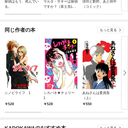
探偵はもう、死んでい
マルタ・サギーは探偵
項羽と劉邦、あと田中
新上
る。
ですか？（富士見L文
（コミック）
庫）
同じ作者の本
もっと見る
シノビライフ 1
シカバネ★チェリー
あねさんは委員長
新・
1
（上）
（１
528
528
550
5
KADOKAWAのおすすめ本