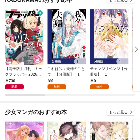
もっと見る
【電子版】月刊コミッ
これは我々夫婦のこと
チェンジリベンジ【分
チェ
クフラッパー 2026年9
で、【分冊版】 1
冊版】 1
月号
730
0
0
7
新着
無料
無料
試
少女マンガのおすすめ本
もっと見る