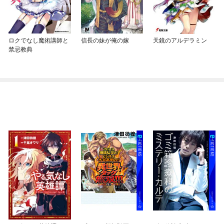
ロクでなし魔術講師と
信長の妹が俺の嫁
天鏡のアルデラミン
禁忌教典