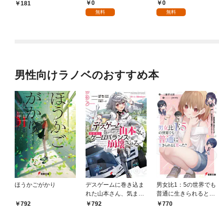
パイダーシルクで裁縫
国編】【分冊版】 1
0
0
181
を頑張ります！【分冊
無料
無料
版】 1
男性向けラノベのおすすめ本
ほうかごがかり
デスゲームに巻き込ま
男女比1：5の世界でも
れた山本さん、気まま
普通に生きられると思
にゲームバランスを崩
った？ ～激重感情な
792
792
770
壊させる【電子特別
彼女たちが無自覚男子