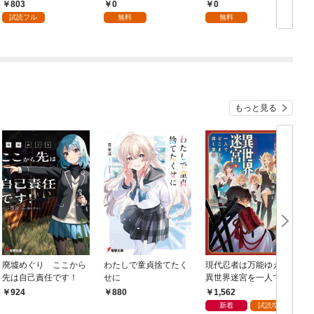
1
版】 1
803
0
0
試読フル
無料
無料
もっと見る
廃墟めぐり ここから
わたしで童貞捨てたく
現代忍者は万能ゆえに
先は自己責任です！
せに
異世界迷宮を一人でど
こまでも深く潜る 1
1,562
924
880
新着
試読増量