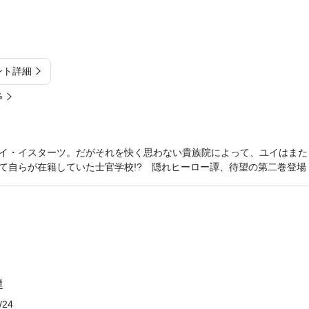
ント詳細
%
イ・イスターツ。だがそれを快く思わない貴族院によって、ユイはまた
て自らが在籍していた士官学校!? 隠れヒーロー譚、待望の第二巻登場
譚
/24