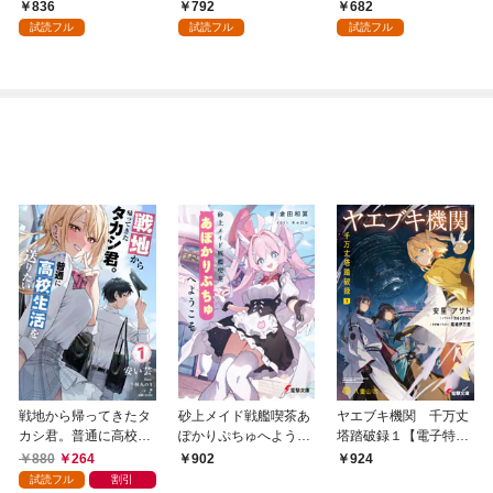
国編】 ０１
パイダーシルクで裁縫
836
792
682
を頑張ります！ 1
試読フル
試読フル
試読フル
戦地から帰ってきたタ
砂上メイド戦艦喫茶あ
ヤエブキ機関 千万丈
カシ君。普通に高校生
ぽかりぷちゅへようこ
塔踏破録１【電子特別
活を送りたい【電子版
そ
版】
880
264
902
924
特典付】１
試読フル
割引