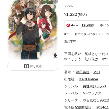
ノベル
1,320
(税込)
ポイ
12
pt
獲得
dカード利用でさらにポイント+2
返品不可
王国を救い、英雄となったユ
れてしまう。赴任先は、かつ
試し読み
著者
津田彷徨
MID
出版社
KADOKAWA
ジャンル
男性向けラノベ
レーベル
MFブックス
シリーズ
やる気なし英雄
電子版配信開始日
2014/11