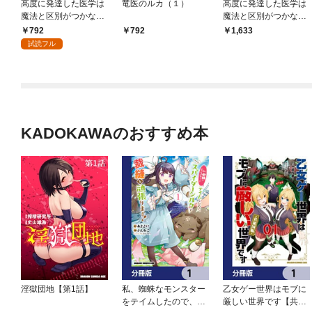
高度に発達した医学は
竜医のルカ（１）
高度に発達した医学は
魔法と区別がつかない
魔法と区別がつかな
（１）
い ＴＨＥ ＮＯＶＥ
792
792
1,633
Ｌ
試読フル
KADOKAWAのおすすめ本
淫獄団地【第1話】
私、蜘蛛なモンスター
乙女ゲー世界はモブに
をテイムしたので、ス
厳しい世界です【共和