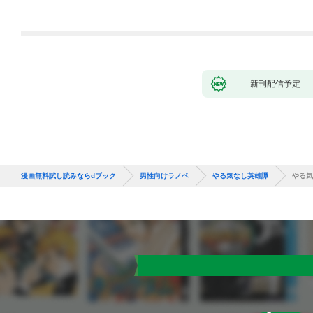
版】
に翻弄されたら～
新刊配信予定
漫画無料試し読みならdブック
男性向けラノベ
やる気なし英雄譚
やる気