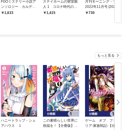
FGOミステリー小説ア
ステイホームの密室殺
月刊モーニング・ツー
ンソロジー カルデア
人 1 コロナ時代のミ
2022年11月号 [2022年
の事件簿 file.02
ステリー小説アンソロ
9月26日発売]
1,633
1,415
730
ジー
もっと見る
ハニートラップ・シェ
この素晴らしい世界に
ゲーム オブ ファミ
アハウス １
祝福を！【分冊版】
リア-家族戦記-【分冊
イ