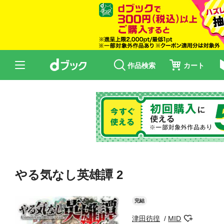
作品検索
カート
やる気なし英雄譚 2
完結
津田彷徨
MID