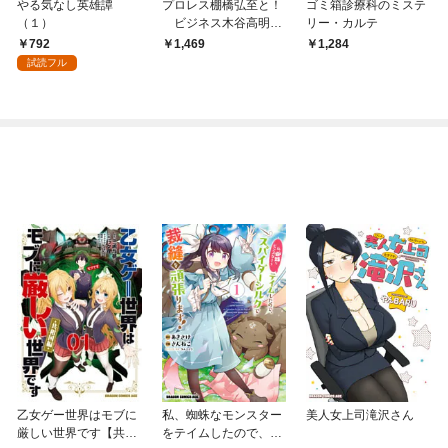
やる気なし英雄譚
プロレス棚橋弘至と！
ゴミ箱診療科のミステ
（１）
ビジネス木谷高明
リー・カルテ
の！！ 異世界タッグ
792
1,469
1,284
無双！！！（上）
試読フル
乙女ゲー世界はモブに
私、蜘蛛なモンスター
美人女上司滝沢さん
厳しい世界です【共和
をテイムしたので、ス