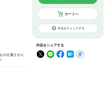
カートへ
作品をチェックする
作品をシェアする
もや左遷させら
！