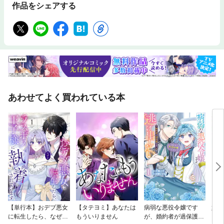
作品をシェアする
意ください。
あわせてよく買われている本
【単行本】おデブ悪女
【タテヨミ】あなたは
病弱な悪役令嬢です
妹は
に転生したら、なぜか
もういりません
が、婚約者が過保護す