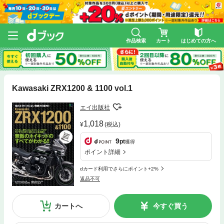
作品検索
カート
はじめての方へ
Kawasaki ZRX1200 & 1100 vol.1
エイ出版社
1,018
(税込)
9
pt
獲得
ポイント詳細
dカード利用でさらにポイント+2%
返品不可
カートへ
今すぐ買う