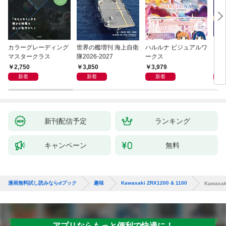
カラーグレーディング
世界の艦増刊 海上自衛
ハルルナ ビジュアルワ
【電
マスタークラス
隊2026-2027
ークス
NO
上げ
2,750
3,850
3,979
7
テム
新着
新着
新着
新刊配信予定
ランキング
キャンペーン
無料
漫画無料試し読みならdブック
趣味
Kawasaki ZRX1200 & 1100
Kawasak
アプリならもっと便利で快適に！