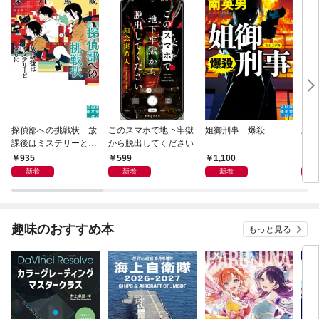
探偵部への挑戦状 放
このスマホで地下牢獄
姐御刑事 爆殺
上杉
課後はミステリーとと
から脱出してください
に挑
もに 新装版
935
599
1,100
1,
新着
新着
新着
趣味のおすすめ本
もっと見る