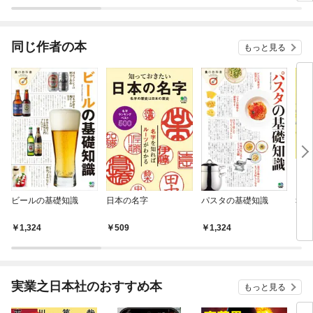
ラスボス王子様に執着
ぎて逃げ出したい(私
されています
たち犬猿の仲でしたよ
ね！？)
同じ作者の本
もっと見る
ビールの基礎知識
日本の名字
パスタの基礎知識
幸せ
1,324
509
1,324
1,
実業之日本社のおすすめ本
もっと見る