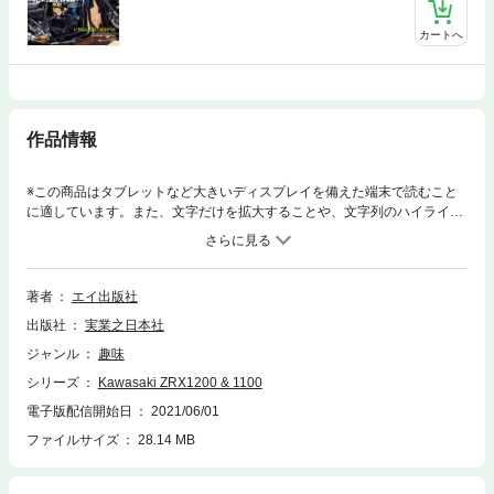
カートへ
作品情報
※この商品はタブレットなど大きいディスプレイを備えた端末で読むこと
に適しています。また、文字だけを拡大することや、文字列のハイライ
ト、検索、辞書の参照、引用などの機能が使用できません。1997年のZRX
1100の登場以来、抜群のスポーツ性とカスタムの楽しさで人気を博してき
たネイキッド“ZRXシリーズ”。最新のZRX1200DAEGでも、カワサキが放
つその魅力は変わりません。そんなZRXの魅力を余さず紹介します。巻頭
著者
エイ出版社
特集はZRX1200DAEGの魅力を再検証し、磨き上げられてきたそのパフォ
出版社
実業之日本社
ーマンスの高さを紹介。さらにインジェクションチューンの可能性を求
め、DAEGをモディファイし、ノーマルの107psから168psの大パワー獲
ジャンル
趣味
得に成功。またマフラーやホイールなどそのアイテムによってどんな効果
シリーズ
Kawasaki ZRX1200 & 1100
があるのかを検証し、その効果をお伝えします。その他、メンテナンスや
乗りこなし術、プロショップのカスタムZRXを多数紹介します。 ※電子書
電子版配信開始日
2021/06/01
籍版は、紙の雑誌とは内容が一部異なり、表紙画像や目次に掲載している
ファイルサイズ
28.14 MB
記事、画像、広告、付録が含まれない場合があります。また、本誌掲載の
情報は、原則として奥付に表記している発行時のものです。※出版社名
「エイ出版社」で過去に配信された場合がありますので、重複購入にご注