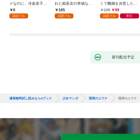
ドなのに、冷血皇子に
れた姫巫女の幸福な嫁
くて離婚を決意したと
執着されています第1
入り～: 1
ころ、無表情な旦那様
0
165
198
99
話
が「愛してる」と言っ
試読フル
試読フル
試読フル
割引
てきました。1
新刊配信予定
漫画無料試し読みならdブック
少女マンガ
琉球のユウナ
琉球のユウナ 