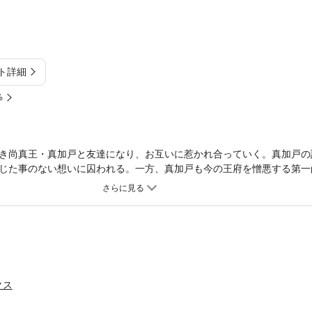
ト詳細
%
き尚真王・真加戸と友達になり、お互いに惹かれ合っていく。真加戸の許
じた事のない想いに囚われる。一方、真加戸も今の王府を憎悪する第一
―。
クス