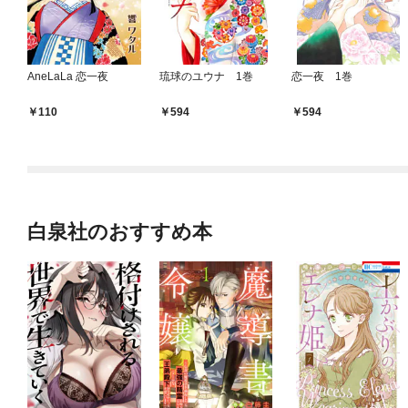
AneLaLa 恋一夜
琉球のユウナ 1巻
恋一夜 1巻
110
594
594
白泉社のおすすめ本