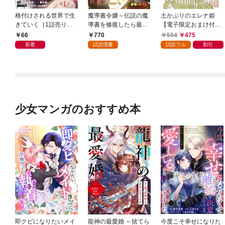
格付けされる世界で生
魔導書令嬢～伝説の魔
土かぶりのエレナ姫
きていく［1話売り］
導書を修復したら最強
【電子限定おまけ付
第1話
の精霊が味方になりま
き】 1巻
66
770
594
475
した（クールな王弟殿
新着
試読増量
試読フル
割引
下がなぜかいつもそば
にいます）～【おまけ
描き下ろし付き】 1
巻
少女マンガのおすすめ本
即クビになりたいメイ
龍神の最愛婚 ～捨てら
今度こそ幸せになりた