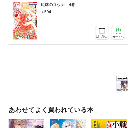
琉球のユウナ 4巻
594
試し読み
カートへ
あわせてよく買われている本