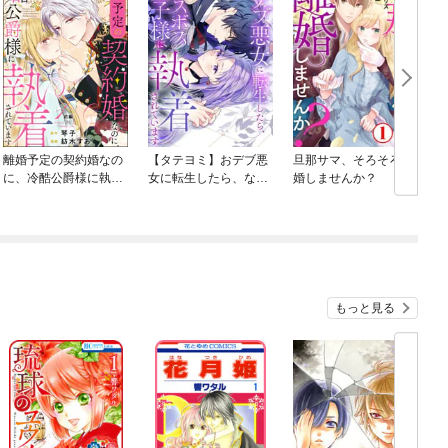
離婚予定の契約婚なの
【タテヨミ】おデブ悪
旦那サマ、そろそろ離
に、冷酷公爵様に執着
女に転生したら、なぜ
婚しませんか？
されています（分冊
かラスボス王子様に執
版）
着されています
もっと見る