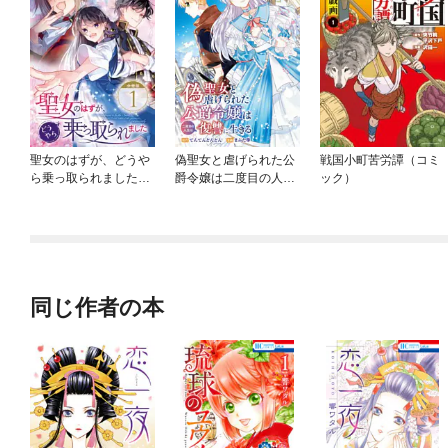
聖女のはずが、どうや
偽聖女と虐げられた公
戦国小町苦労譚（コミ
ら乗っ取られました
爵令嬢は二度目の人生
ック）
【分冊版】
は復讐に生きる(話売
り)
同じ作者の本