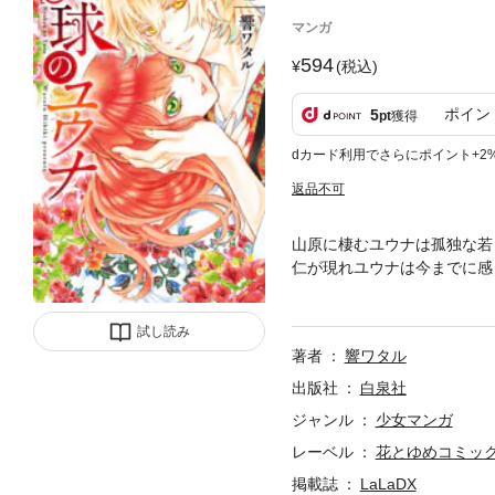
マンガ
594
(税込)
ポイン
5
pt
獲得
dカード利用でさらにポイント+2
返品不可
山原に棲むユウナは孤独な若
仁が現れユウナは今までに感
ティダから宣戦布告を受け―
試し読み
著者
響ワタル
出版社
白泉社
ジャンル
少女マンガ
レーベル
花とゆめコミッ
掲載誌
LaLaDX