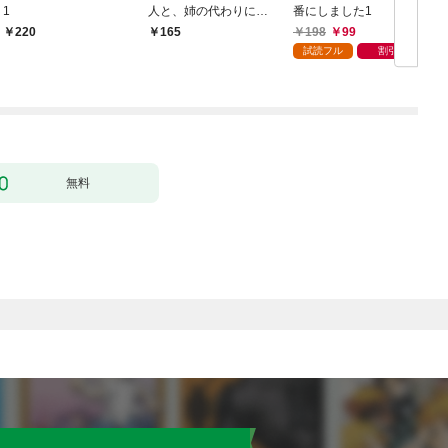
1
人と、姉の代わりに結
番にしました1
婚します～ 1
198
99
220
165
試読フル
割引
無料