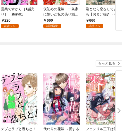
営業ですから［1話売
仮初めの花嫁 一条家
君となら恋をしてみて
り］ story01
に嫁いだ私の偽り婚姻
も【おまけ描き下ろし
7
譚【おまけ描き下ろし
付き】 1巻
220
660
660
付き】 1巻
試読フル
試読増量
試読フル
もっと見る
デブとラブと過ちと！
代わりの花嫁 ～愛する
フェンリル王子は私を