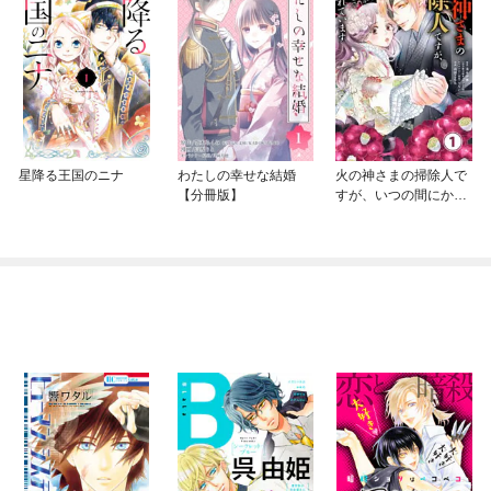
星降る王国のニナ
わたしの幸せな結婚
火の神さまの掃除人で
【分冊版】
すが、いつの間にか花
嫁として溺愛されてい
ます【単話】