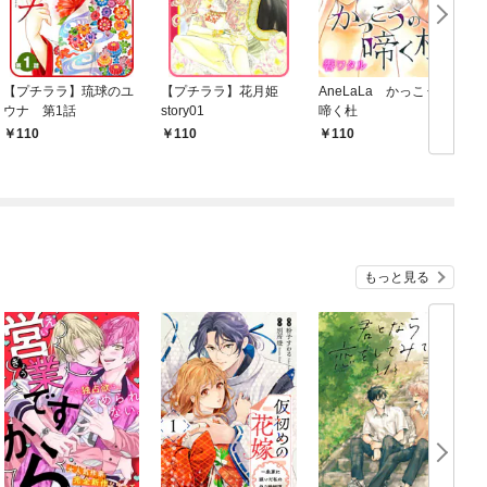
【プチララ】琉球のユ
【プチララ】花月姫
AneLaLa かっこうの
ウナ 第1話
story01
啼く杜
110
110
110
もっと見る