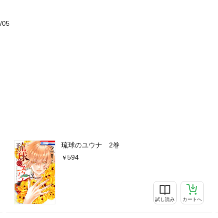
/05
琉球のユウナ 2巻
594
試し読み
カートへ