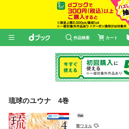
作品検索
カート
琉球のユウナ 4巻
完結
響ワタル