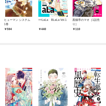
ヒューマン システム
××LaLa BLaLa Vol.1
黒猫亭のマオ［1話売
1巻
り］
594
440
110