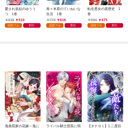
愛され皇妃のゆうう
寿々木君のていねいな
転生悪女の黒歴史 1
つ 1巻
生活 1巻
巻
638
510
770
616
594
475
試読フル
割引
試読フル
割引
試読フル
割引
鬼条院家の花嫁～鬼に
ライバル騎士団長に弱
【タテヨミ】1.二度目