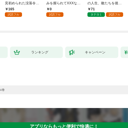
見初められた没落令嬢
みを握られてXXXな勝
の人生、敵たちを後悔
～１
負をすることになりま
させてみせます
165
0
71
した第1話
試読フル
試読フル
タテヨミ
試読フル
ランキング
キャンペーン
4巻
アプリならもっと便利で快適に！