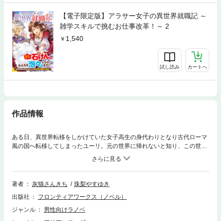
【電子限定版】アラサー女子の異世界就職記 ～
雑学スキルで挑むお仕事改革！～ 2
1,540
試し読み
カートへ
作品情報
ある日、異世界転移をしかけていた女子高生の身代わりとなり古代ローマ
風の国へ転移してしまったユーリ。元の世界に帰れないと知り、この世界
で生きていくと決意するものの、ユーリが持っているスキルは役立たずだ
と思われている「雑学」ひとつだけ……。戦うことも、魔法を使うこと
も、高度な知識を持っているわけでもない彼女は、冒険者ギルドの倉庫係
として倉庫整理に励むことに。しかしこの倉庫、とんでもなくゴチャゴチ
著者
灰猫さんきち
珠梨やすゆき
ャカオスな状態で……!?持ち前の明るさと前向きさで数々の困難を乗り越
出版社
フロンティアワークス（ノベル）
えていくユーリの異世界お仕事改革物語、開幕！
ジャンル
男性向けラノベ