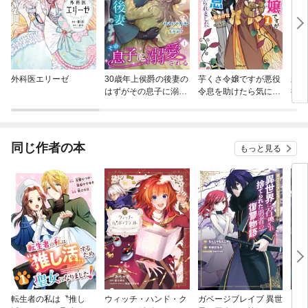
外科医エリーゼ
30歳年上侯爵の後妻の
芋くさ令嬢ですが悪役
親愛
はずがその息子に溺愛
令息を助けたら気に入
役目
される
られました
だけ
たが
幸せ
同じ作者の本
もっと見る
転生者の私は〝推し
ウィッチ・ハンド・ク
ガベージブレイブ 異世
ガベ