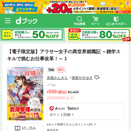
作品検索
カート
はじめての方へ
【電子限定版】アラサー女子の異世界就職記 ～雑学ス
キルで挑むお仕事改革！～ 1
完結
割引
灰猫さんきち
珠梨やすゆき
ノベル
550
(税込)
1,430
(2026/08/31まで)
5
pt
獲得
ポイント詳細
dカード利用でさらにポイント+2%
試し読み
返品不可