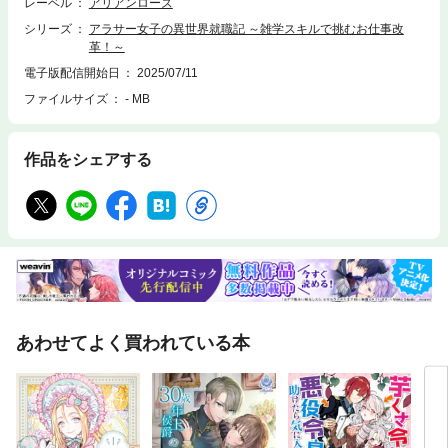
レーベル
アリアンローズ
シリーズ
アラサー女子の異世界就職記 ～雑学スキルで挑むお仕事改
革！～
電子版配信開始日
2025/07/11
ファイルサイズ
- MB
作品をシェアする
あわせてよく買われている本