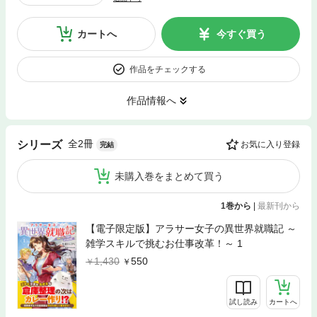
カートへ
今すぐ買う
作品をチェックする
作品情報へ
全2冊
シリーズ
お気に入り登録
完結
未購入巻をまとめて買う
1巻から
|
最新刊から
【電子限定版】アラサー女子の異世界就職記 ～
雑学スキルで挑むお仕事改革！～ 1
1,430
550
試し読み
カートへ