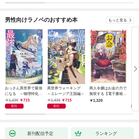
男性向けラノベのおすすめ本
もっと見る
おっさん異世界で最強
異世界ウォーキング
商人令嬢はお金の力で
デス
になる ～物理特化の
～エレージア王国編～
無双する【電子書籍限
る異
覚醒者～
定書き下ろしSS付
1,430
715
1,430
715
1,
1,320
き】
割引
割引
新刊配信予定
ランキング