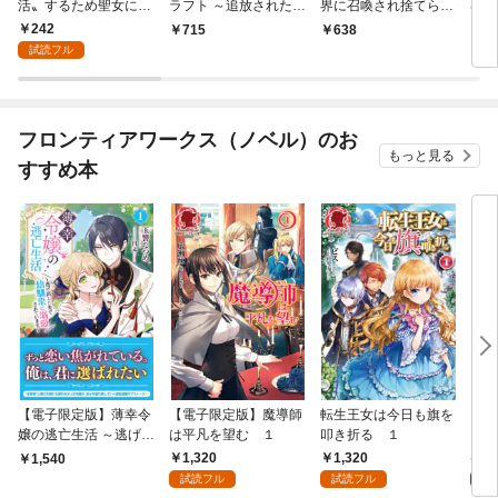
活〟するため聖女にな
ラフト ～追放された王
界に召喚され捨てられ
界に
りました！（コミッ
女ですが雑貨屋さん始
た勇者の復讐物語 1巻
た勇
242
715
638
1
ク）【分冊版】 1
めました～: 1【イラス
冊版
試読フル
ト特典付】
フロンティアワークス（ノベル）のお
もっと見る
すすめ本
【電子限定版】薄幸令
【電子限定版】魔導師
転生王女は今日も旗を
【電
嬢の逃亡生活 ～逃げ出
は平凡を望む １
叩き折る １
ー女
した先で幼馴染に溺愛
～雑
1,320
1,320
1,
1,540
されています～ 1
仕事
試読フル
試読フル