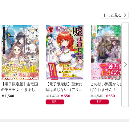
もっと見る
【電子限定版】走竜国
【電子限定版】聖女に
この甘い溺愛からは逃
の第三王女 ～きまじめ
嘘は通じない（アリア
げられません！ ～令
ルシィは隣国の中尉に
ンローズ）
嬢は貴公子様のお気に
1,430
550
1,540
550
1,540
翻弄される～
入り～【電子限定カバ
割引
割引
ー】