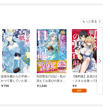
もっと見る
追放令嬢からの手紙～
失踪聖女の日記～私が
【無料版】反逆の勇者
かつて愛していた皆さ
消えてお喜びの皆さ
～スキルを使って腹黒
まへ 私のことなどお忘
ま、“残された真実”を
王女のココロとカラダ
0
759
1,540
れですか？～（１）
知ったお気持ちはいか
を掌握せよ～ 第1話
無料
がですか？～【最強令
【単話版】
嬢の大逆転シリーズ】
【電子限定SS付き】