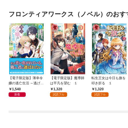
フロンティアワークス（ノベル）のおす
【電子限定版】薄幸令
【電子限定版】魔導師
転生王女は今日も旗を
嬢の逃亡生活 ～逃げ出
は平凡を望む １
叩き折る １
した先で幼馴染に溺愛
1,540
1,320
1,320
されています～ 1
新着
試読フル
試読フル