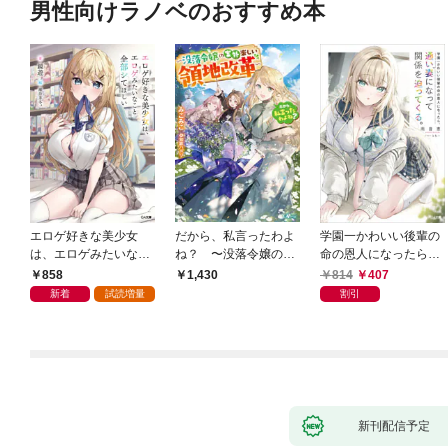
男性向けラノベのおすすめ本
エロゲ好きな美少女
だから、私言ったわよ
学園一かわいい後輩の
は、エロゲみたいなこ
ね？ 〜没落令嬢の案
命の恩人になったら、
と全部シてほしい【電
外楽しい領地改革〜
通い妻になって関係を
858
814
407
1,430
子ＳＳ特典付き】
迫ってくる。
新着
試読増量
割引
新刊配信予定