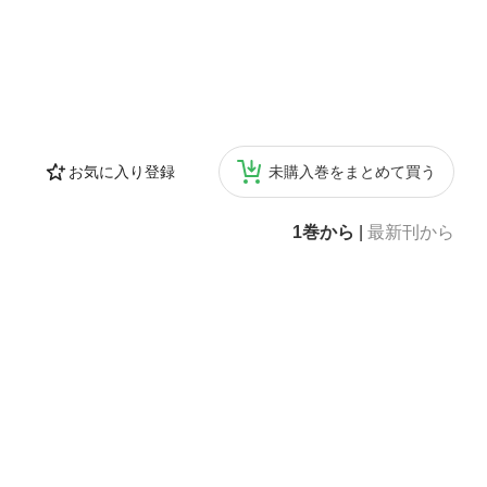
お気に入り登録
未購入巻をまとめて買う
1巻から
|
最新刊から