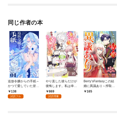
同じ作者の本
追放令嬢からの手紙～
やり直した彼らだけが
Berry’sFantasyこの結
かつて愛していた皆さ
後悔します。私は幸せ
婚に異議あり～搾取さ
まへ 私のことなどお忘
になりますが。 1
れた無能令嬢の華麗な
138
869
165
れですか？～【単話】
る大逆転～1巻
試読フル
試読増量
（１）