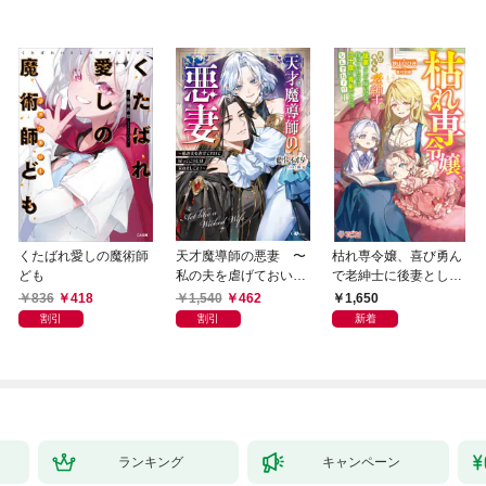
くたばれ愛しの魔術師
天才魔導師の悪妻 〜
枯れ専令嬢、喜び勇ん
ども
私の夫を虐げておいて
で老紳士に後妻として
戻ってこいとは呆れま
嫁いだら、待っていた
836
418
1,540
462
1,650
してよ？〜
のは二十歳の青年でし
割引
割引
新着
た。なんでだ〜！？1
ランキング
キャンペーン