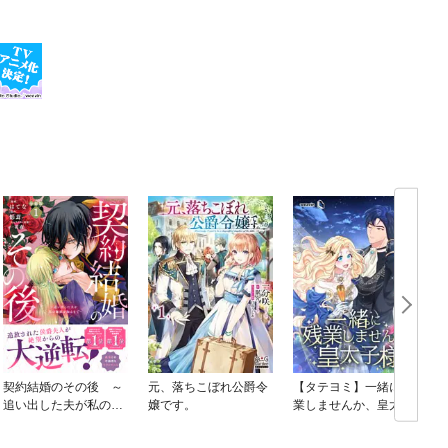
契約結婚のその後 ～
元、落ちこぼれ公爵令
【タテヨミ】一緒に残
追い出した夫が私の価
嬢です。
業しませんか、皇太子
値を知るまで～ 分冊
様
版