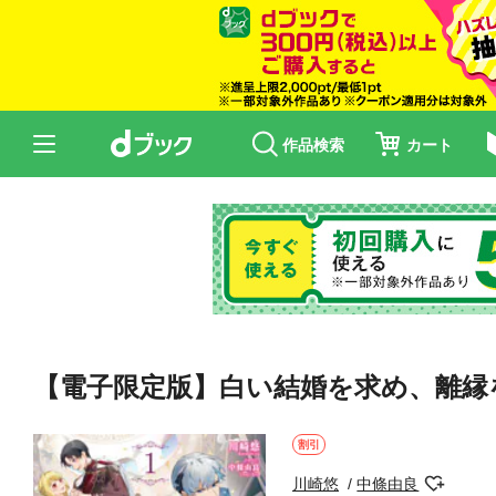
作品検索
カート
【電子限定版】白い結婚を求め、離縁
割引
川崎悠
中條由良