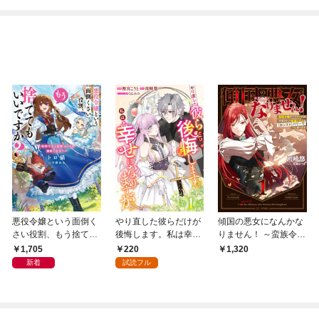
（分冊版）
悪役令嬢という面倒く
やり直した彼らだけが
傾国の悪女になんかな
さい役割、もう捨てて
後悔します。私は幸せ
りません！ ～蛮族令嬢
もいいですか？ ～妖
になりますが。(話売
クリスティナは予言さ
1,705
220
1,320
精たちと辺境ルートを
り) #1
れた破滅フラグを【カ
新着
試読フル
満喫します！～
ンスト】パワーでへし
折ります～ 1