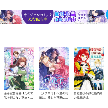
余命宣告を受けたので
【タテヨミ】不遇の花
自称悪役令嬢な婚約者
私を顧みない家族と婚
嫁は、美しき竜王に奪
の観察記録。
約者に執着するのをや
われる
めることにしました