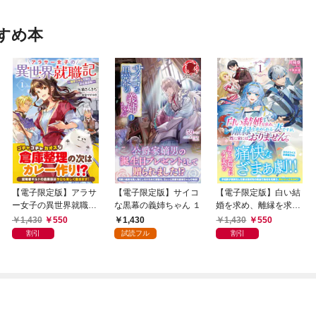
すめ本
【電子限定版】アラサ
【電子限定版】サイコ
【電子限定版】白い結
ー女子の異世界就職記
な黒幕の義姉ちゃん １
婚を求め、離縁を求め
～雑学スキルで挑むお
られる妻ですが、既に
1,430
550
1,430
1,430
550
仕事改革！～ 1
家にはおりません。 1
割引
試読フル
割引