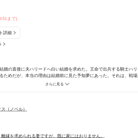
08/31まで)
ト詳細
%
結婚の直後に夫ハリードへ白い結婚を求めた。王命で出兵する騎士ハリ
るためだが、本当の理由は結婚前に見た予知夢にあった。それは、戦場
れて離縁を告げる光景である。男爵家を取り仕切って一年が経ったある
た。『戦場で活躍したハリードが英雄と称えられ、女性の僧兵を見初め
内容に何者かの悪意を感じたエレクトラは、予知夢を信じて屋敷を出る
いるらしく、エレクトラは偽名を名乗って教会に潜入し、新しい環境で
クス（ノベル）
、離縁を求められる妻ですが、既に家にはおりません。