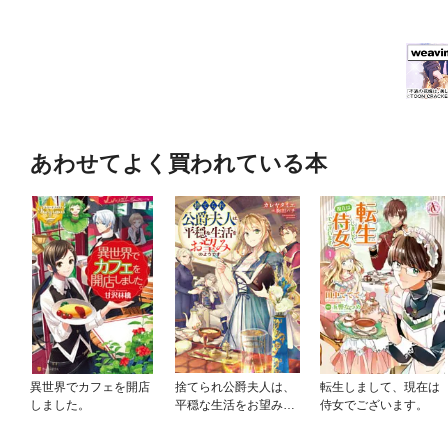
あわせてよく買われている本
異世界でカフェを開店
捨てられ公爵夫人は、
転生しまして、現在は
しました。
平穏な生活をお望みの
侍女でございます。
ようです