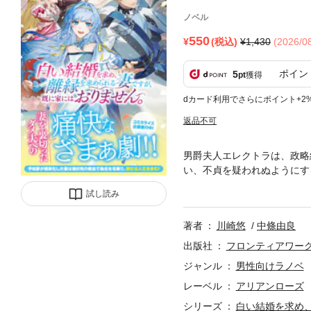
ノベル
550
(税込)
1,430
(2026/
ポイン
5
pt
獲得
dカード利用でさらにポイント+2
返品不可
男爵夫人エレクトラは、政略
い、不貞を疑われぬようにす
リードが、見知らぬ女性を連
試し読み
の元に戦場からの一報が届い
裏切りを肯定するかのような
著者
川崎悠
中條由良
うやら黒幕は教会と繋がって
――!?
出版社
フロンティアワー
ジャンル
男性向けラノベ
レーベル
アリアンローズ
シリーズ
白い結婚を求め