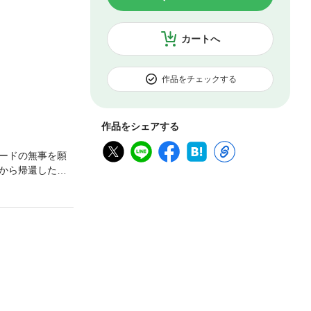
カートへ
作品をチェックする
作品をシェアする
ードの無事を願
から帰還したハ
日、エレクトラ
た』ハリードの
決意をする。ど
奮闘していくが