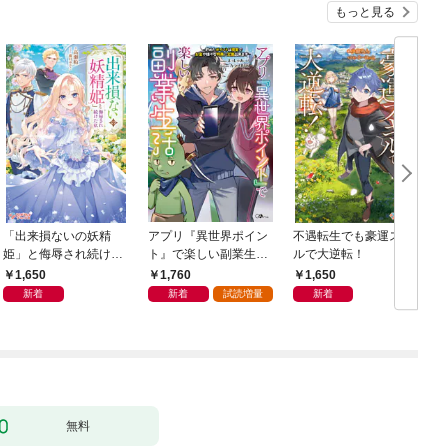
もっと見る
「出来損ないの妖精
アプリ『異世界ポイン
不遇転生でも豪運スキ
姫」と侮辱され続けた
ト』で楽しい副業生
ルで大逆転！
私
活 〜貯めたポイント
1,650
1,760
1,650
は現実でお金や様々な
新着
新着
試読増量
新着
特典に交換出来ます〜
無料