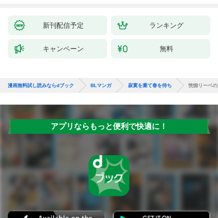
新刊配信予定
ランキング
キャンペーン
無料
漫画無料試し読みならdブック
BLマンガ
寂寞を棄て春を待ち
恍惚リーベの
アプリならもっと便利で快適に！