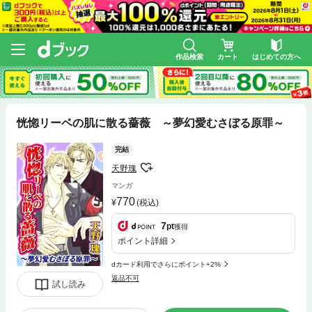
作品検索
カート
はじめての方へ
恍惚リーベの肌に散る薔薇 ～夢幻愛むさぼる原罪～
完結
天野瑰
マンガ
770
(税込)
7
pt
獲得
ポイント詳細
dカード利用でさらにポイント+2%
返品不可
試し読み