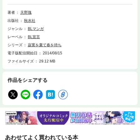
著者
天野瑰
出版社
秋水社
ジャンル
BLマンガ
レーベル
BL宣言
シリーズ
寂寞を棄て春を待ち
電子版配信開始日
2014/08/15
ファイルサイズ
29.12 MB
作品をシェアする
あわせてよく買われている本