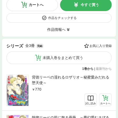
カートへ
今すぐ買う
作品をチェックする
作品情報へ
全3冊
シリーズ
お気に入り登録
完結
未購入巻をまとめて買う
1巻から
|
最新刊から
背徳リーベの濡れるロザリオ～秘蜜愛みだれる
堕天使～
770
試し読み
カートへ
恍惚リーベの肌に散る薔薇 ～夢幻愛むさぼる