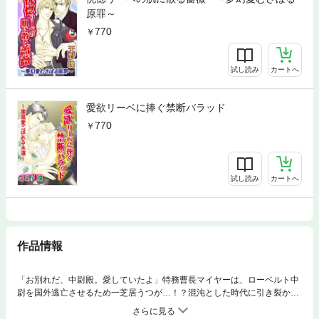
原罪～
770
試し読み
カートへ
愛欲リーベに捧ぐ禁断バラッド
770
試し読み
カートへ
作品情報
「お別れだ、中尉殿。愛していたよ」特務曹長マイヤーは、ローベルト中
尉を国外逃亡させるため一芝居うつが…！？混沌とした時代に引き裂かれ
た二人に、再び愛しあえる日は来るのか―。長編グランドロマン【寂寞を
棄て春を待ち】シリーズ第2弾！