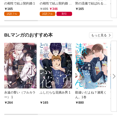
の相性で結ぶ契約婚 1
の相性で結ぶ契約婚 合
郭の流儀で結ばれる～
の相
冊版 1
分冊版 1
【単
165
495
346
165
7
試読フル
試読フル
割引
BLマンガのおすすめ本
もっと見る
永遠の誓い（フルカラ
ふしだらな花摘み男 1
勘違いだよね？瀬尾く
薄明
ー） 1
ん。1巻
版】
264
165
880
8