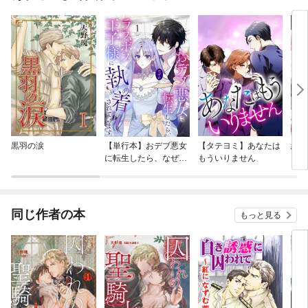
黒羽の涙
【単行本】おデブ悪女
【タテヨミ】あなたは
結界
に転生したら、なぜか
もういりません
ラスボス王子様に執着
されています
同じ作者の本
もっと見る