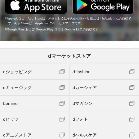
Appleのロゴ、App Storeは、米国もしくはその他の国や地域におけるApple Inc.の商標で
す。App Storeは、Apple Inc.のサービスマークです。
Google Play および Google Play ロゴは Google LLC の商標です。
dマーケットストア
dショッピング
d fashion
dミュージック
dカーシェア
Lemino
dマガジン
dヒッツ
dフォト
dアニメストア
dヘルスケア