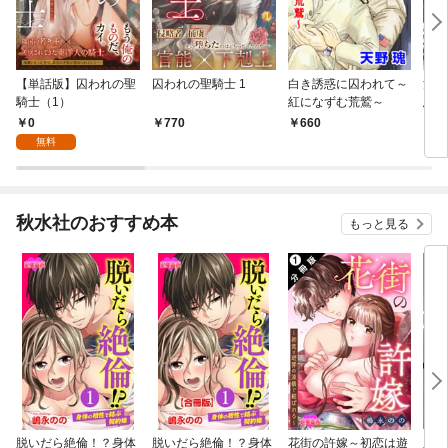
【単話版】囚われの聖
囚われの聖騎士 1
白き誘惑に囚われて～
淫愛
騎士（1）
紅になずむ荒鷲～
息ノ
0
770
660
6
無料
秋水社のおすすめ本
もっと見る
脱いだら絶倫！？身体
脱いだら絶倫！？身体
花街の許嫁～初恋は遊
脱い