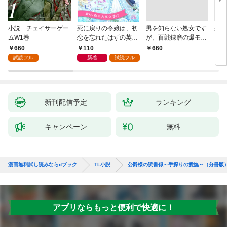
小説 チェイサーゲー
死に戻りの令嬢は、初
男を知らない処女です
身代
ムW1巻
恋を忘れたはずの英雄
が、百戦錬磨の爆モテ
され
騎士から一途に愛され
護衛騎士様をえっちに
代役
660
110
￥660
￥1,
る【１】
誘惑してみます！
を注
試読フル
新着
試読フル
新刊配信予定
ランキング
キャンペーン
無料
漫画無料試し読みならdブック
TL小説
公爵様の読書係～手探りの愛撫～（分冊版
アプリならもっと便利で快適に！