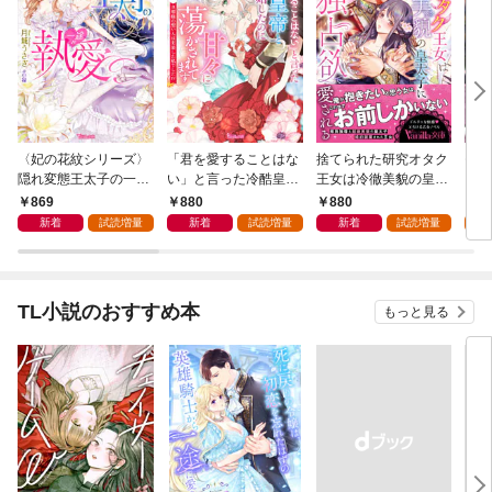
〈妃の花紋シリーズ〉
「君を愛することはな
捨てられた研究オタク
モブ
隠れ変態王太子の一途
い」と言った冷酷皇帝
王女は冷徹美貌の皇太
ンテ
な執愛～運命の令嬢は
と政略結婚したのに
子に強独占欲で愛され
途愛
869
880
880
8
甘い罠から逃げられま
甘々に蕩かされてます
る
新着
試読増量
新着
試読増量
新着
試読増量
試
せん！～【SS付】
～旦那様の想い人は変
装した私でした！？～
【SS付】
TL小説のおすすめ本
もっと見る