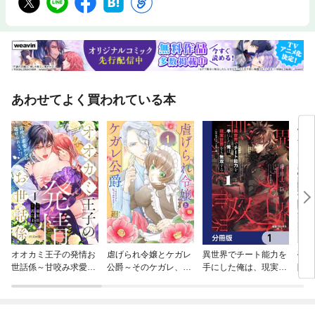
あわせてよく買われている本
オオカミ王子の発情お
虐げられ令嬢とケガレ
異世界でチート能力を
売ら
世話係～甘咬み求愛か
公爵～そのケガレ、払
手にした俺は、現実世
隣国
らは逃げられない！？
ってみせます！～
界をも無双する【分冊
れる
～
版】