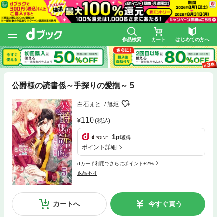
作品検索
カート
はじめての方へ
公爵様の読書係～手探りの愛撫～ 5
白石まと
旭炬
110
(税込)
1
pt
獲得
ポイント詳細
dカード利用でさらにポイント+2%
返品不可
カートへ
今すぐ買う