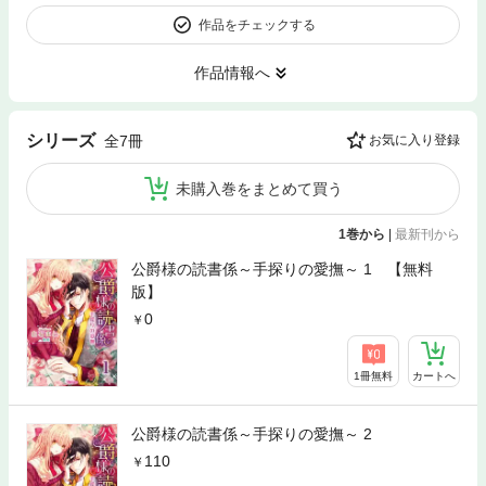
作品をチェックする
作品情報へ
シリーズ
全7冊
お気に入り登録
未購入巻をまとめて買う
1巻から
|
最新刊から
公爵様の読書係～手探りの愛撫～ 1 【無料
版】
0
1冊無料
カートへ
公爵様の読書係～手探りの愛撫～ 2
110