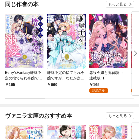
同じ作者の本
もっと見る
Berry’sFantasy離縁予
離縁予定の捨てられ令
悪役令嬢と鬼畜騎士
悪役
定の捨てられ令嬢です
嬢ですが、なぜか次期
連載版: 1
【電
が、なぜか次期公爵様
公爵様の溺愛が始まり
マン
165
7
165
660
の溺愛が始まりました
ました1巻
試読フル
試
1巻
ヴァニラ文庫のおすすめ本
もっと見る