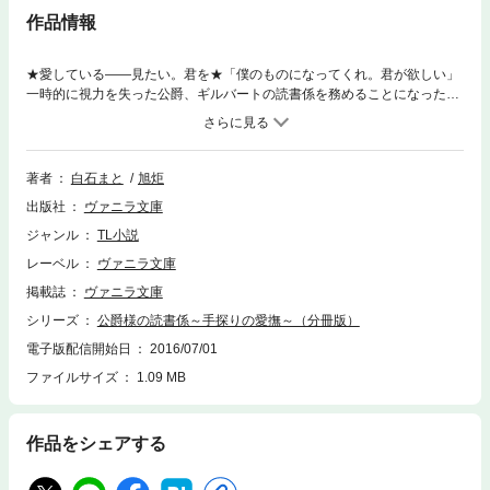
作品情報
★愛している――見たい。君を★「僕のものになってくれ。君が欲しい」
一時的に視力を失った公爵、ギルバートの読書係を務めることになったフ
ィアナ。毅然としていながら優しい彼に惹かれていく彼女だが、彼の叔父
に母親の命を盾にある指輪を探せと脅され思い悩む。ある夜、薬で意識の
混濁したギルバートに求められ、抱かれてしまうが翌日、彼はそのことを
覚えておらず……!? ■君の姿さえ、この瞳に映せない……ロマンチックラ
著者
白石まと
旭炬
ブ!
出版社
ヴァニラ文庫
ジャンル
TL小説
レーベル
ヴァニラ文庫
掲載誌
ヴァニラ文庫
シリーズ
公爵様の読書係～手探りの愛撫～（分冊版）
電子版配信開始日
2016/07/01
ファイルサイズ
1.09 MB
作品をシェアする