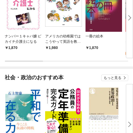
ナンバー１キャバ嬢 ピ
アメリカの幼稚園では
一冊の絵本
ちつ
カイチ介護士になる
こうやって英語を教え
先へ
ている
クス
0
1,870
1,980
1,870
くる
じめ
社会・政治のおすすめ本
もっと見る