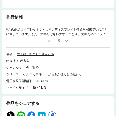
作品情報
※この商品はタブレットなど大きいディスプレイを備えた端末で読むこと
に適しています。また、文字だけを拡大することや、文字列のハイライ
ト、検索、辞書の参照、引用などの機能が使用できません。文部省の押し
つける日の丸教育と、一人の教師の体当りの実践と。子どもたちの主体的
な学習と成長が実証する感動の記。
著者
井上龍一郎とお母さんたち
出版社
径書房
ジャンル
社会・政治
シリーズ
ゲルニカ事件 どちらがほんとの教育か
電子版配信開始日
2014/09/09
ファイルサイズ
40.42 MB
作品をシェアする