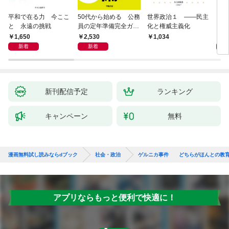
平和で在る力 今ここ
50代から始める 公務
世界政治１ ――民主
「力
と 永遠の挑戦
員の定年準備完全ガイ
化と権威主義化
く 
ド
1,650
2,530
1,
1,034
新着
新着
新刊配信予定
ランキング
キャンペーン
無料
漫画無料試し読みならdブック
社会・政治
ゲルニカ事件 どちらがほんとの教
アプリならもっと便利で快適に！