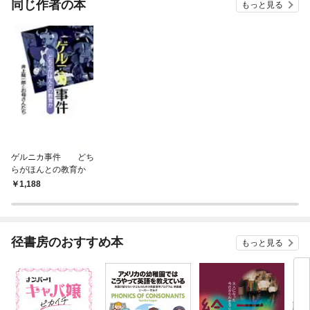
同じ作者の本
もっと見る
ゲルニカ事件 どち
らがほんとの教育か
1,188
径書房のおすすめ本
もっと見る