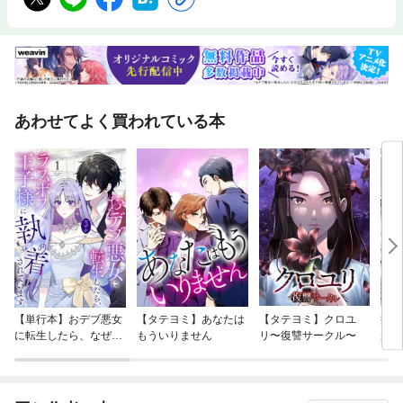
あわせてよく買われている本
【単行本】おデブ悪女
【タテヨミ】あなたは
【タテヨミ】クロユ
病弱
に転生したら、なぜか
もういりません
リ〜復讐サークル〜
が、
ラスボス王子様に執着
ぎて
されています
たち
ね！