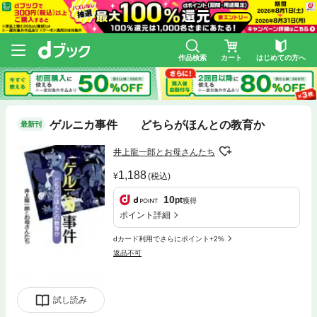
作品検索
カート
はじめての方へ
ゲルニカ事件 どちらがほんとの教育か
最新刊
井上龍一郎とお母さんたち
1,188
(税込)
10
pt
獲得
ポイント詳細
dカード利用でさらにポイント+2%
返品不可
試し読み