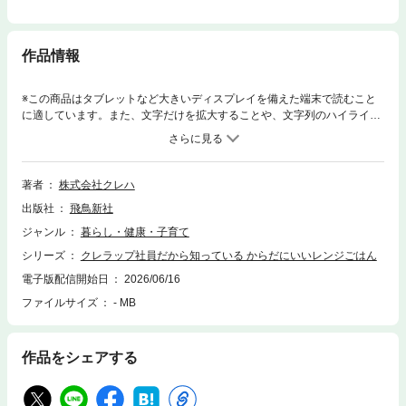
作品情報
※この商品はタブレットなど大きいディスプレイを備えた端末で読むこと
に適しています。また、文字だけを拡大することや、文字列のハイライ
ト、検索、辞書の参照、引用などの機能が使用できません。今年もやって
来る〝暑すぎ〟酷暑問題に役立ち間違いなしの「火を使わない」時短・簡
単レンチンレシピの決定版！日本テレビ『ヒルナンデス』、TBS『THE TI
ME,』、フジ『ノンストップ！』…テレビ番組で続々紹介され３万部突破
著者
株式会社クレハ
した第１弾に続く、あのクレラップ公式レシピ本第２弾!!今度のテーマは
出版社
飛鳥新社
「からだにもおいしいごはん」。レンジ１台で完結の「煮る」「蒸す」
「炒める」「和える」101品全レシピにひと目でわかる「カロリー」「た
ジャンル
暮らし・健康・子育て
んぱく質量」「加熱時間」を表示しました。主婦、自炊初心者はもちろ
シリーズ
クレラップ社員だから知っている からだにいいレンジごはん
ん、「火を使わないから安心、安全！」とシニアやそのご家族からも大好
評の一冊。（目次）●Part 1 レンチンでラクラク！簡単メインおかず・鶏
電子版配信開始日
2026/06/16
肉のおかず・豚肉のおかず・牛肉・ひき肉のおかず・魚介のおかず・卵の
ファイルサイズ
- MB
おかず・厚揚げ・豆腐のおかず・便利な〝下味冷凍〟おかず……etc.●Part
2 野菜不足を解消できる！ 野菜のサブおかず・鶏ささみと夏野菜の韓
国風サラダ・グリーンアスパラのベーコン蒸し・包み蒸しカポナータ・し
作品をシェアする
しとうとちくわのカレー炒め風・ピーマンのくたくた煮・ピリ辛冷製な
す……etc.●Part 3 たんぱく質や野菜がしっかりとれる おかずスープ・
鶏肉と大根の参鶏湯風スープ・レンジでスープカレー風・かぼちゃの豆乳