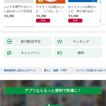
シニア犬専門マガジン
アイラップお助けレシ
ホットクックお助けレ
首
しあわせシニア犬生活
ピ 「いつも」も「も
シピ 肉と魚のおか
ヨガ
しも」もおいしい！
ず 少ない材料＆調味
ラと
1,760
1,760
1,
￥1,760
料で、あとはスイッチ
リー
新着
新着
ポン！
昇と
新刊配信予定
ランキング
キャンペーン
無料
漫画無料試し読みならdブック
暮らし・健康・子育て
クレラップ社員だから知って
アプリならもっと便利で快適に！