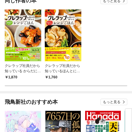
同じ作者の本
もっと見る
クレラップ社員だから
クレラップ社員だから
知っている からだにい
知っているほんとにお
いレンジごはん
いしいレンジごはん
1,870
1,760
飛鳥新社のおすすめ本
もっと見る