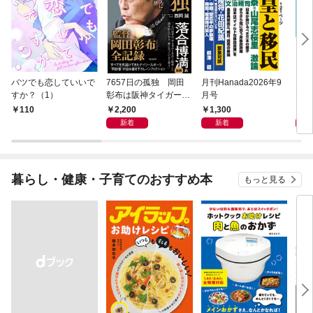
バツでも恋していいで
7657日の孤独 岡田
月刊Hanada2026年9
１日
すか？（1）
彰布は阪神タイガース
月号
ヤモ
に何を遺したのか
える
2,200
1,300
1,
110
ノー
新着
新着
暮らし・健康・子育てのおすすめ本
もっと見る