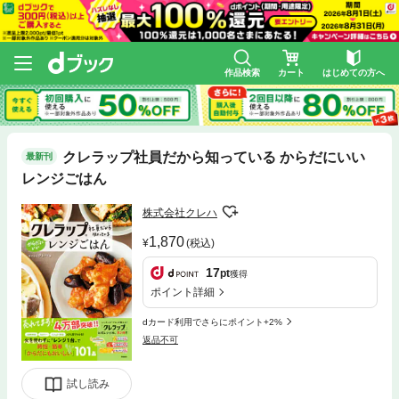
作品検索
カート
はじめての方へ
クレラップ社員だから知っている からだにいい
最新刊
レンジごはん
株式会社クレハ
1,870
(税込)
17
pt
獲得
ポイント詳細
dカード利用でさらにポイント+2%
返品不可
試し読み