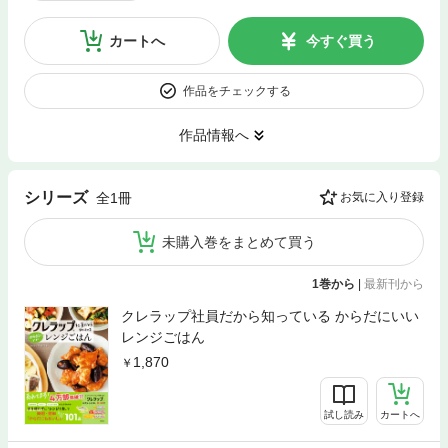
カートへ
今すぐ買う
作品をチェックする
作品情報へ
シリーズ
全1冊
お気に入り登録
未購入巻をまとめて買う
1巻から
|
最新刊から
クレラップ社員だから知っている からだにいい
レンジごはん
1,870
試し読み
カートへ