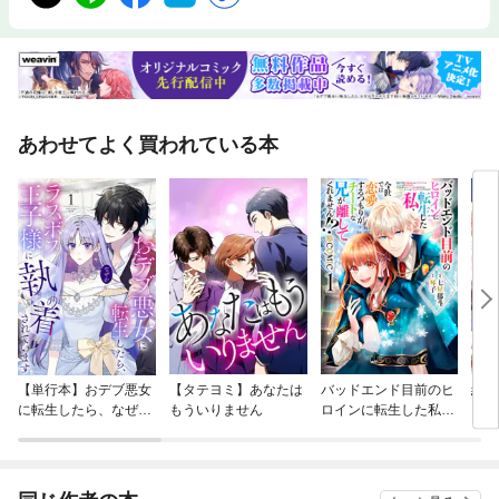
ポタージュ・ブロッコリーのポタージュ・くずし豆腐の卵スープ ……et
c.●Part 4 さっと作れてボリューム◎ ご飯・麺・和風トマすき丼・ファ
ミレス風オムライス・温やっこの汁かけご飯・和風カレーうどん・蒸し豚
なすの中華だれそうめん・鮭ときのこの包み塩焼きそば……etc.●Part 5
野菜やフルーツを使って！ 手作りおやつ・かぼちゃとクリームチーズの
アイス・マンゴーパイナップルシャーベット・桃のアールグレイマリネ・
さつまいもはちみつバター・ゴーヤチップス・簡単バナナシェイク……et
あわせてよく買われている本
c.
【単行本】おデブ悪女
【タテヨミ】あなたは
バッドエンド目前のヒ
結界
に転生したら、なぜか
もういりません
ロインに転生した私、
ラスボス王子様に執着
今世では恋愛するつも
されています
りがチートな兄が離し
てくれません！？@C
OMIC