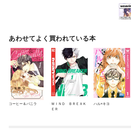
あわせてよく買われている本
コーヒー＆バニラ
ＷＩＮＤ ＢＲＥＡＫ
ハル×キヨ
ＥＲ