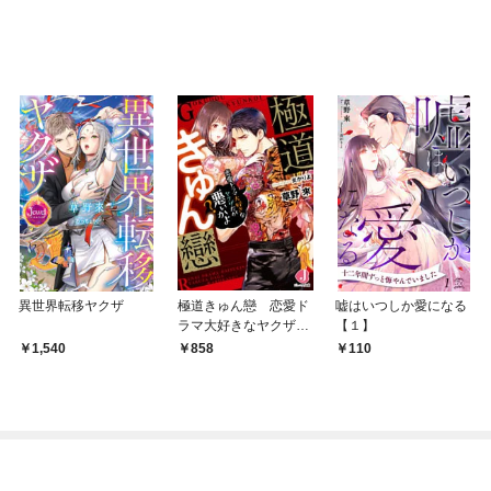
異世界転移ヤクザ
極道きゅん戀 恋愛ド
嘘はいつしか愛になる
ラマ大好きなヤクザだ
【１】
が悪ぃかよ？【電子特
1,540
858
110
別版】