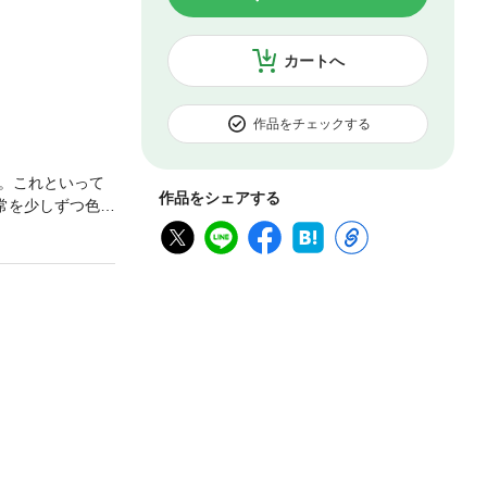
カートへ
作品をチェックする
。これといって
作品をシェアする
常を少しずつ色め
江子は、お茶に
ずみまで味わわ