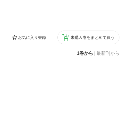
お気に入り登録
未購入巻をまとめて買う
1巻から
|
最新刊から