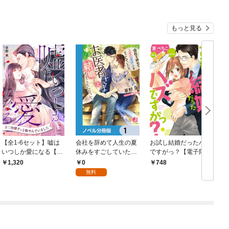
もっと見る
【全1-6セット】嘘は
会社を辞めて人生の夏
お試し結婚だったハズ
いつしか愛になる【イ
休みをすごしていた
ですがっ？【電子限定
ラスト付】
ら、お医者さまと結婚
特典つき】
0
1,320
748
することになった。
無料
【ノベル分冊版】 1