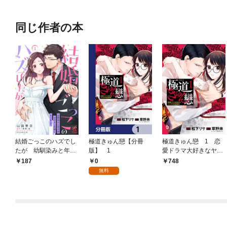
同じ作者の本
結婚ごっこのハズでし
極道きゅん戀【分冊
極道きゅん戀 1 恋
たが 幼馴染みと年の
版】 1
愛ドラマ大好きなヤク
差なかよし夫婦になり
ザの恋愛事情
0
187
748
まして【第1話】
無料