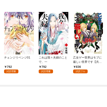
チェンジリベンジ01
これは我々夫婦のこと
乙女ゲー世界はモブに
で、一
厳しい世界です【共和
国編】 ０１
792
792
836
試読増量
試読増量
試読フル