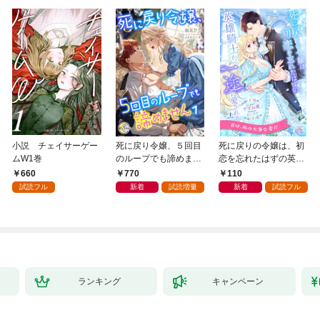
小説 チェイサーゲー
死に戻り令嬢、５回目
死に戻りの令嬢は、初
ムW1巻
のループでも諦めませ
恋を忘れたはずの英雄
ん１
騎士から一途に愛され
660
770
110
る【１】
試読フル
新着
試読増量
新着
試読フル
ランキング
キャンペーン