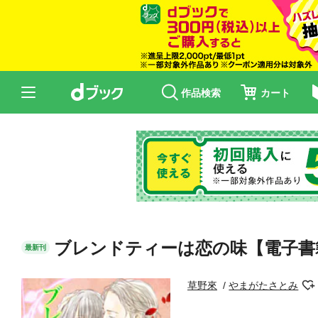
作品検索
カート
ブレンドティーは恋の味【電子書
最新刊
草野來
やまがたさとみ