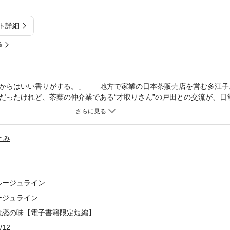
ト詳細
%
からはいい香りがする。」――地方で家業の日本茶販売店を営む多江子
だったけれど、茶葉の仲介業である“才取りさん”の戸田との交流が、日
彼から、ある日オリジナルのブレンドティーを作ることを提案された多
を知ることになり――。茶葉を扱うような愛撫にとろかされ身体のすみ
ラブ。
とみ
ルージュライン
ージュライン
は恋の味【電子書籍限定短編】
/12