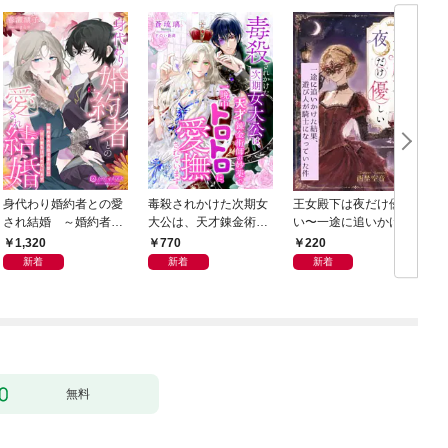
身代わり婚約者との愛
毒殺されかけた次期女
王女殿下は夜だけ優し
され結婚 ～婚約者の
大公は、天才錬金術師
い〜一途に追いかけた
代役で来た彼に甘い愛
の妙薬で一晩中トロト
結果、遊び人が騎士に
1,320
770
220
を注がれています～
ロに愛撫されています
なっていた件〜
新着
新着
新着
無料