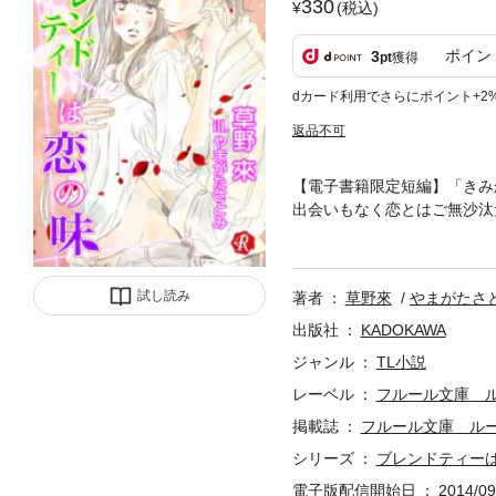
330
(税込)
ポイン
3
pt
獲得
dカード利用でさらにポイント+2
返品不可
【電子書籍限定短編】「きみ
出会いもなく恋とはご無沙汰
きだてていく。香りフェチの
向き合う以上に戸田への恋心
れる、しっとり快感★お茶屋
試し読み
著者
草野來
やまがたさ
出版社
KADOKAWA
ジャンル
TL小説
レーベル
フルール文庫 
掲載誌
フルール文庫 ル
シリーズ
ブレンドティー
電子版配信開始日
2014/09