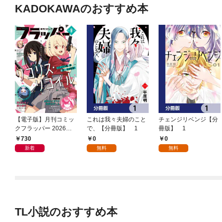
KADOKAWAのおすすめ本
【電子版】月刊コミッ
これは我々夫婦のこと
チェンジリベンジ【分
クフラッパー 2026年9
で、【分冊版】 1
冊版】 1
月号
730
0
0
新着
無料
無料
TL小説のおすすめ本