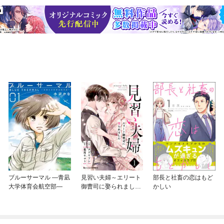
ブルーサーマル —青凪
見習い夫婦～エリート
部長と社畜の恋はもど
大学体育会航空部—
御曹司に娶られました
かしい
～