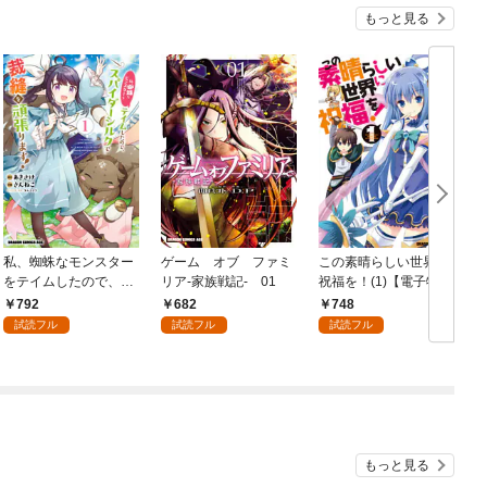
もっと見る
私、蜘蛛なモンスター
ゲーム オブ ファミ
この素晴らしい世界に
をテイムしたので、ス
リア-家族戦記- 01
祝福を！(1)【電子特別
パイダーシルクで裁縫
版】
792
682
748
を頑張ります！ 1
試読フル
試読フル
試読フル
もっと見る