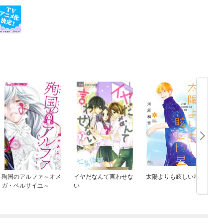
殉国のアルファ～オメ
イヤだなんて言わせな
太陽よりも眩しい星
ガ・ベルサイユ～
い