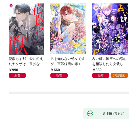
花散らす獣～愛に飢え
男を知らない処女です
占い師に国王への恋心
たヤクザは、孤独な私
が、百戦錬磨の爆モテ
を相談したら女装した
をかき乱す～
護衛騎士様をえっちに
本人でした！？ 秘密
990
660
880
誘惑してみます！
の官能レッスンでとろ
新着
新着
新着
試読増量
とろに手なずけられて
ます
新刊配信予定