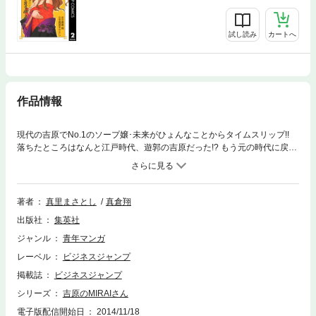
試し読み
カートへ
作品情報
現代の吉原でNo.1のソープ嬢･未来がひょんなことからタイムスリップ!!
落ちたところはなんと江戸時代、遊郭の吉原だった!? もう元の時代に戻れ
ないのかしら……な――んて落ち込んでる未来じゃない。持ち前のバイタ
リティーとプロ根性、そして21世紀の”床技”でみるみるうちに、売れっ子
女郎に!! さぁ今宵も、未来の技でいかせてあ･げ･る。
著者
真里まさとし
真倉翔
出版社
集英社
ジャンル
青年マンガ
レーベル
ビジネスジャンプ
掲載誌
ビジネスジャンプ
シリーズ
吉原のMIRAIさん
電子版配信開始日
2014/11/18