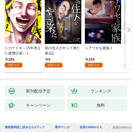
シカケドキ～15年考え
前の住人がやって来た
シアワセな家族１
16
た復讐計画～１
第1話
地獄
165
0
154
1
試読フル
試読フル
試読フル
試
新刊配信予定
ランキング
キャンペーン
無料
漫画無料試し読みならdブック
青年マンガ
吉原のMIRAIさん
吉原のMIRAIさ