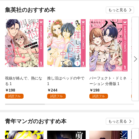
集英社のおすすめ本
もっと見る
視線が絡んで、熱にな
推し活はベッドの中で
パーフェクト・ドミネ
ふし
る 1
1
ーション 分冊版 1
言っ
198
244
198
2
試読フル
試読フル
試読フル
試
青年マンガのおすすめ本
もっと見る