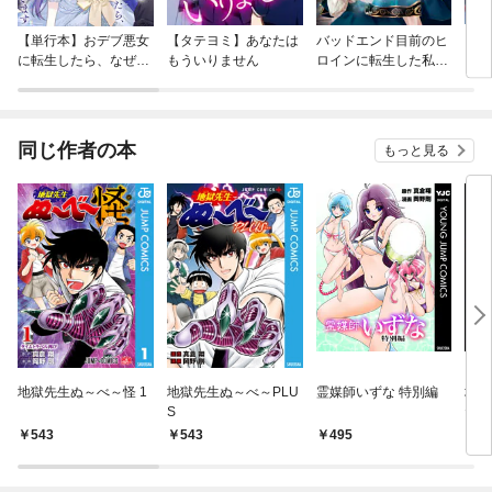
【単行本】おデブ悪女
【タテヨミ】あなたは
バッドエンド目前のヒ
【タ
に転生したら、なぜか
もういりません
ロインに転生した私、
リ〜
ラスボス王子様に執着
今世では恋愛するつも
されています
りがチートな兄が離し
てくれません！？@C
OMIC
同じ作者の本
もっと見る
地獄先生ぬ～べ～怪 1
地獄先生ぬ～べ～PLU
霊媒師いずな 特別編
地獄
S
だけ
543
543
495
1