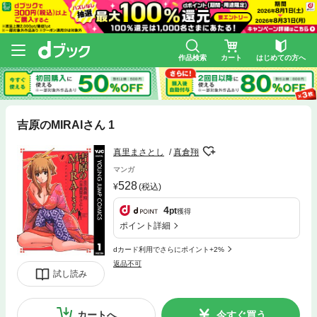
作品検索
カート
はじめての方へ
吉原のMIRAIさん 1
真里まさとし
真倉翔
マンガ
528
(税込)
4
pt
獲得
ポイント詳細
dカード利用でさらにポイント+2%
返品不可
試し読み
カートへ
今すぐ買う