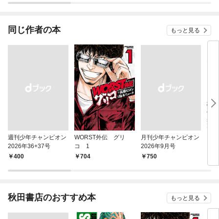
同じ作者の本
もっと見る
週刊少年チャンピオン
WORST外伝 グリ
月刊少年チャンピオン
ダス
2026年36+37号
コ 1
2026年9月号
#
1
￥400
704
￥750
試
秋田書店のおすすめ本
もっと見る