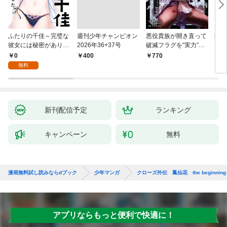
ふたりの千佳～完璧な
週刊少年チャンピオン
悪役貴族が開き直って
弱虫
彼女には秘密がありま
2026年36+37号
破滅フラグを“実力”で
IKE
した(1)
叩き折っていたら、い
0
￥400
770
6
つの間にかヒロイン達
無料
から英雄視されるよう
になった件（コミッ
ク） 1巻
新刊配信予定
ランキング
キャンペーン
無料
漫画無料試し読みならdブック
少年マンガ
クローズ外伝 鳳仙花 the beginning 
アプリならもっと便利で快適に！