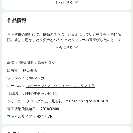
もっと見る
作品情報
戸亜留市の隣町にて、最強の名をほしいままにしていた中学生・寺門仏
陀。彼は、恋をしたりダチとバカやったりフツーの青春がしたいと、ケン
カをやめて新設校の鳳仙学園に入学するが…!? “殺しの軍団”鳳仙学園誕生
秘話!!
著者
齋藤周平
高橋ヒロシ
出版社
秋田書店
ジャンル
少年マンガ
レーベル
少年チャンピオン・コミックス エクストラ
掲載誌
月刊少年チャンピオン
シリーズ
クローズ外伝 鳳仙花 the beginning of HOUSEN
電子版配信開始日
2018/02/08
ファイルサイズ
42.17 MB