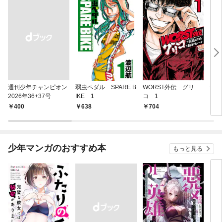
週刊少年チャンピオン
弱虫ペダル SPARE B
WORST外伝 グリ
ヤン
2026年36+37号
IKE 1
コ 1
ゃん
￥400
638
704
￥5
少年マンガのおすすめ本
もっと見る