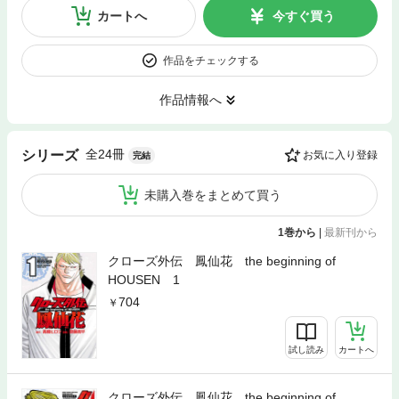
カートへ
今すぐ買う
作品をチェックする
作品情報へ
全24冊
シリーズ
お気に入り登録
完結
未購入巻をまとめて買う
1巻から
|
最新刊から
クローズ外伝 鳳仙花 the beginning of
HOUSEN 1
704
試し読み
カートへ
クローズ外伝 鳳仙花 the beginning of