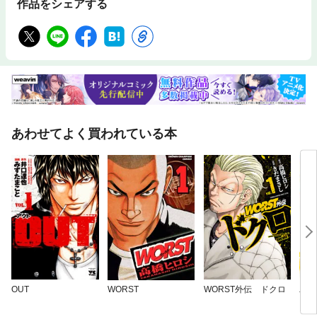
作品をシェアする
あわせてよく買われている本
OUT
WORST
WORST外伝 ドクロ
バウ