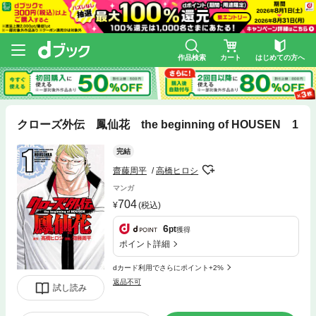
作品検索
カート
はじめての方へ
クローズ外伝 鳳仙花 the beginning of HOUSEN 1
完結
齋藤周平
高橋ヒロシ
マンガ
704
(税込)
6
pt
獲得
ポイント詳細
dカード利用でさらにポイント+2%
返品不可
試し読み