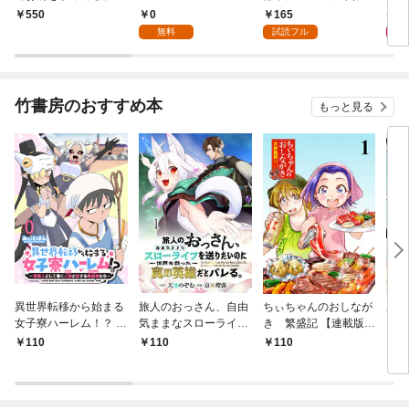
まして（１）
エッ
0
165
8
550
【特
無料
試読フル
竹書房のおすすめ本
もっと見る
異世界転移から始まる
旅人のおっさん、自由
ちぃちゃんのおしなが
魔法
女子寮ハーレム！？ ～
気ままなスローライフ
き 繁盛記 【連載版】
【連
管理人として働く人間
を送りたいのに世界を
１
110
110
110
1
と恋する魔族娘たち～
救った真の英雄だとバ
【連載版】０
レる 【連載版】１