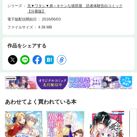
シリーズ
兄▼ワタシ▼弟～キケンな彼部屋 読者体験告白コミック
【分冊版】
電子版配信開始日
2016/06/03
ファイルサイズ
4.36 MB
作品をシェアする
あわせてよく買われている本