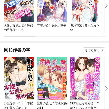
大嫌いな婚約者が理想
宝石の娘と異能の王子
鬼の花嫁は喰べられた
小動
の旦那様でした
い
子に
同じ作者の本
もっと見る
野獣な男（１）「本能
禁断の恋 ヒミツの関係
SEXしたら即結婚！？
オレ
でお前を求めてる」
vol.1
部下にハジメテ奪われ
ろ？