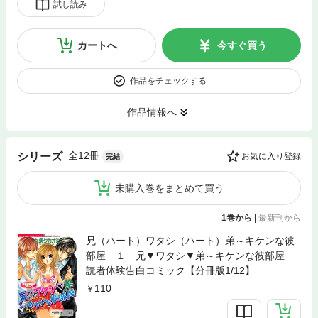
試し読み
カートへ
今すぐ買う
作品をチェックする
作品情報へ
全12冊
シリーズ
お気に入り登録
完結
未購入巻をまとめて買う
1巻から
|
最新刊から
兄（ハート）ワタシ（ハート）弟～キケンな彼
部屋 １ 兄▼ワタシ▼弟～キケンな彼部屋
読者体験告白コミック【分冊版1/12】
110