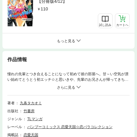
【分冊版4/12】
110
試し読み
カートへ
もっと見る
作品情報
憧れの先輩とつき合えることになって初めて彼の部屋へ。甘～い空気が漂
い始めてとうとう初エッチ☆と思いきや、先輩のお兄さんが帰ってきちゃ
って…!?兄×弟と禁断のトライアングルLOVE！同級生のカレとの青空屋上
H!!親には言えない家庭教師とのイケナイ個人授業☆私のカラダを虜にした
年上の超絶テク！再会した初恋の先生との純愛H。恥ずかしいけど感じち
ゃう野外H体験など、女のコたちの大胆でエッチな告白がぎゅっとつまっ
著者
九条タカオミ
た実体験告白コミック集!! ※本コンテンツは単行本「兄▼ワタシ▼弟～キケ
出版社
竹書房
ンな彼部屋 読者体験告白コミック」を分冊したものです。
ジャンル
TLマンガ
レーベル
バンブーコミックス 恋愛天国☆恋パラコレクション
掲載誌
恋愛天国