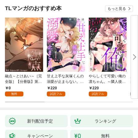
TLマンガのおすすめ本
もっと見る
融点～とけあい～［完
甘え上手な灰塚くんの
やらしくて可愛い俺の
資産
全版］【分冊版】第1
溺愛が止まらない。純
凛ちゃん。～隣人後輩
装御
話
情で、健気で…絶倫！
くんのイキすぎた執着
イジ
0
220
220
1
(1)
にハメ堕とされる～(1)
感じ
無料
試読フル
試読フル
試
【電
き】
新刊配信予定
ランキング
キャンペーン
無料