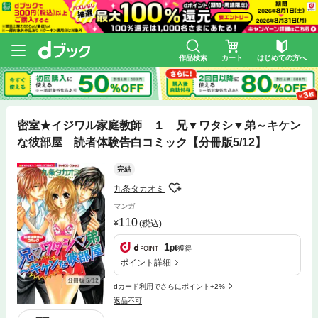
作品検索
カート
はじめての方へ
密室★イジワル家庭教師 １ 兄▼ワタシ▼弟～キケン
な彼部屋 読者体験告白コミック【分冊版5/12】
完結
九条タカオミ
マンガ
110
(税込)
1
pt
獲得
ポイント詳細
dカード利用でさらにポイント+2%
返品不可