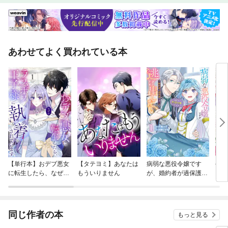
あわせてよく買われている本
【単行本】おデブ悪女
【タテヨミ】あなたは
病弱な悪役令嬢です
公爵
に転生したら、なぜか
もういりません
が、婚約者が過保護す
当た
ラスボス王子様に執着
ぎて逃げ出したい(私
されています
たち犬猿の仲でしたよ
ね！？)
同じ作者の本
もっと見る