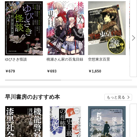
ゆびさき怪談
桃瀬さん家の百鬼目録
空想東京百景
メ
空想
679
693
1,650
7
早川書房のおすすめ本
もっと見る