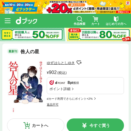
作品検索
カート
はじめての方へ
咎人の星
最新刊
ゆずはらとしゆき
902
(税込)
8
pt
獲得
ポイント詳細
dカード利用でさらにポイント+2%
返品不可
カートへ
今すぐ買う