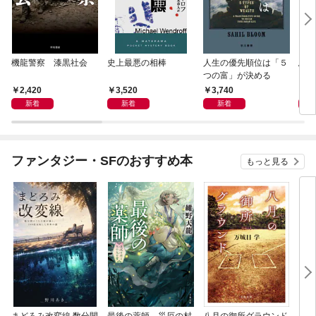
機龍警察 漆黒社会
史上最悪の相棒
人生の優先順位は「５
鳥か
つの富」が決める
2,420
3,520
3,740
4,
新着
新着
新着
ファンタジー・SFのおすすめ本
もっと見る