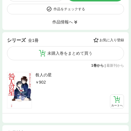
作品をチェックする
作品情報へ
シリーズ
全1冊
お気に入り登録
未購入巻をまとめて買う
1巻から
|
最新刊から
咎人の星
902
カートへ