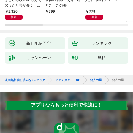
まどろみ改変線 数分間
最後の薬師 災厄の村
八月の御所グラウンド
黒い
のうたた寝が暴く、18
と九十九の書
0度反転した世界の謎
1,320
779
8
799
新着
新着
新刊配信予定
ランキング
キャンペーン
無料
漫画無料試し読みならdブック
ファンタジー・SF
咎人の星
咎人の星
アプリならもっと便利で快適に！