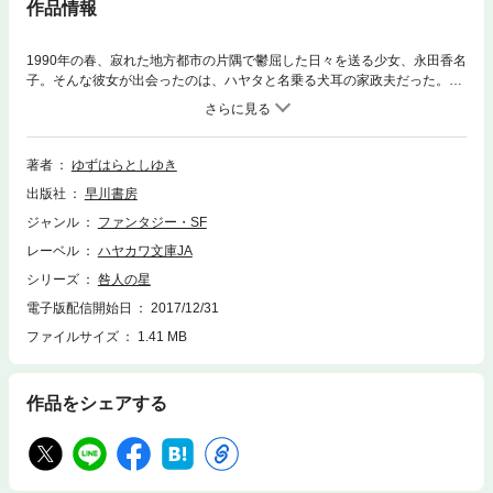
作品情報
1990年の春、寂れた地方都市の片隅で鬱屈した日々を送る少女、永田香名
子。そんな彼女が出会ったのは、ハヤタと名乗る犬耳の家政夫だった。奇
妙な同居生活のなかで二人は否応なく魅かれあっていくが、彼と右手に融
合している〈銃〉の罪を贖う〈情緒回復計画〉が達成された時、ハヤタは
残酷な刑へ処せられる運命にあった――。異星の罪人とともに、1990年か
ら2012年までの荒涼たる世界を生きた、ひとりの女性の物語。
著者
ゆずはらとしゆき
出版社
早川書房
ジャンル
ファンタジー・SF
レーベル
ハヤカワ文庫JA
シリーズ
咎人の星
電子版配信開始日
2017/12/31
ファイルサイズ
1.41 MB
作品をシェアする