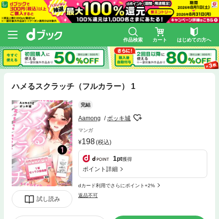
作品検索
カート
はじめての方へ
ハメるスクラッチ（フルカラー） 1
完結
Aamong
ボッキ城
マンガ
198
(税込)
1
pt
獲得
ポイント詳細
dカード利用でさらにポイント+2%
返品不可
試し読み