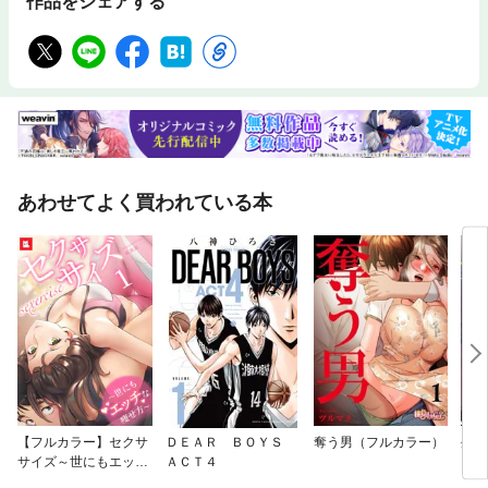
作品をシェアする
あわせてよく買われている本
【フルカラー】セクサ
ＤＥＡＲ ＢＯＹＳ
奪う男（フルカラー）
生残
サイズ～世にもエッチ
ＡＣＴ４
ー）
な痩せ方～