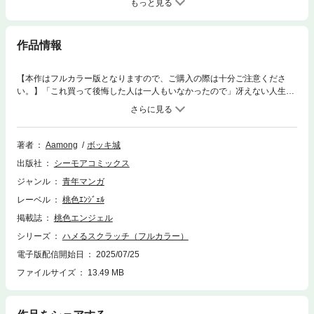
もっと見る
作品情報
【本作はフルカラー版となりますので、ご購入の際は十分ご注意くださ
い。】「これ買って後悔した人は一人もいなかったので」冴えない人生に
一発逆転を狙いたい剛力元気。ある日、立ち寄ったコンビニで見慣れぬス
クラッチを買うことになる。そのスクラッチを使った途端…！女上司、憧
れの同級生、近所に住むシングルマザー…常識では考えられない魅惑の女
性たちをハメまくり、元気はスクラッチに疑問を持ちつつも、その効果に
著者
Aamong
ボッキ城
ハマっていく…常識外れのエロ博打ストーリー始動！！【桃色エンジェ
出版社
シーモアコミックス
ル】
ジャンル
青年マンガ
レーベル
桃色ｴﾝｼﾞｪﾙ
掲載誌
桃色エンジェル
シリーズ
ハメるスクラッチ（フルカラー）
電子版配信開始日
2025/07/25
ファイルサイズ
13.49 MB