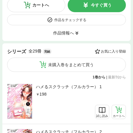
カートへ
今すぐ買う
作品をチェックする
作品情報へ
全29冊
シリーズ
お気に入り登録
完結
未購入巻をまとめて買う
1巻から
|
最新刊から
ハメるスクラッチ（フルカラー） 1
198
試し読み
カートへ
ハメるスクラッチ（フルカラー） 2