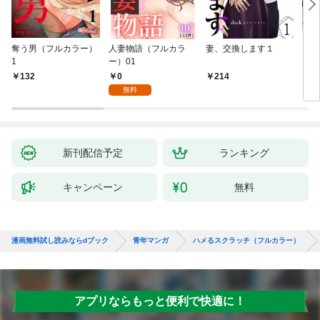
奪う男（フルカラー）
人妻物語（フルカラ
妻、交換します１
ごめ
1
ー）01
ない
0
132
214
1
無料
新刊配信予定
ランキング
キャンペーン
無料
漫画無料試し読みならdブック
青年マンガ
ハメるスクラッチ（フルカラー）
アプリならもっと便利で快適に！