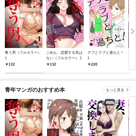
奪う男（フルカラー）
ごめん、恋愛する気は
デブとラブと過ちと！
龍公
1
ない（フルカラー） 1
1
ー）
132
132
220
1
青年マンガのおすすめ本
もっと見る