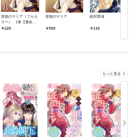
背徳のマリア（フルカ
背徳のマリア
絶対禁域
ラー） 1巻【運命の
楔】
220
550
110
もっと見る