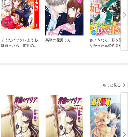
そうだバックレよう 奴
高嶺の花男くん
さようなら、私を選ば
隷買ったら、前世の常
なかった元婚約者様。
識とか倫理観とかどう
一夜で大国君主の身ご
でもよくなった
もり妃になりました
もっと見る