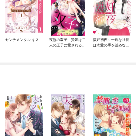
センチメンタル キス
夜伽の双子—贄姫は二
懐妊初夜～一途な社長
人の王子に愛される—
は求愛の手を緩めない
【マイクロ】
～