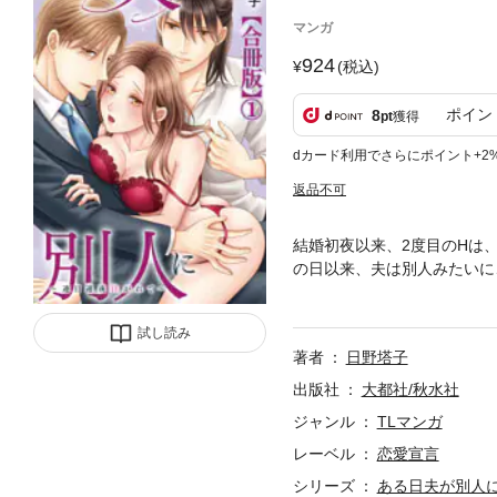
マンガ
924
(税込)
ポイン
8
pt
獲得
dカード利用でさらにポイント+2
返品不可
結婚初夜以来、2度目のHは
の日以来、夫は別人みたいに
婚をした唯。夫の尚希は一見
られ、目の前で愛人との熱い
試し読み
事故に遭い、記憶喪失に! 
著者
日野塔子
かも今まで「お前」呼ばわり
収録した合冊版です。重複購
出版社
大都社/秋水社
ジャンル
TLマンガ
レーベル
恋愛宣言
シリーズ
ある日夫が別人