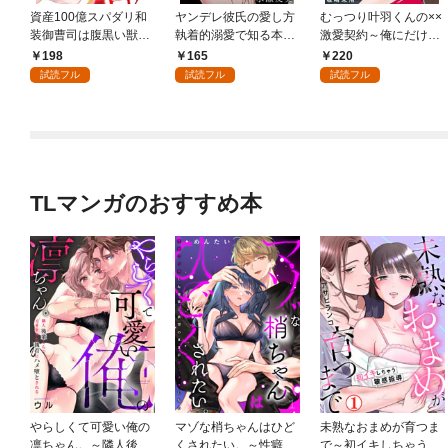
資産100億スパダリ和
ヤンデレ彼氏の愛し方
むっつり叶羽くんの××
装御曹司は腹黒い獣～
執着的溺愛で知る本当
激愛契約～俺にだけ、
イジワルな指遣いから
の絶頂 1
全部みせて。 1【電子
198
165
220
感じる圧倒的快感～ 1
書店限定特典付き】
試読フル
試読フル
試読フル
【電子書店限定特典付
き】
TLマンガのおすすめ本
やらしくて可愛い俺の
マゾな梢ちゃんはひど
未熟なおまめが育つま
凛ちゃん。～隣人後輩
くされたい。～性癖マ
で～初イキしちゃう敏