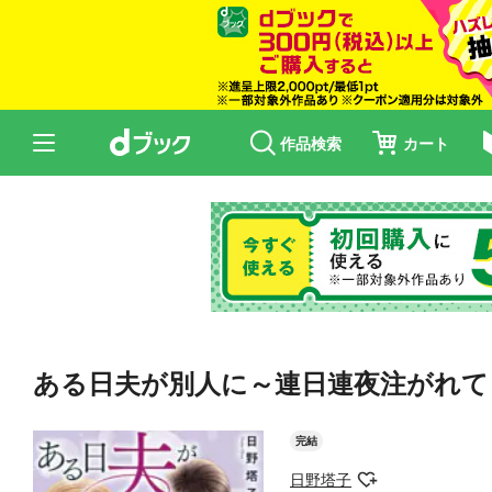
作品検索
カート
ある日夫が別人に～連日連夜注がれて
完結
日野塔子