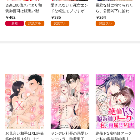
資産100億スパダリ和
愛されないと死亡エン
暴君な姉に捨てられた
装御曹司は腹黒い獣～
ドな転生モブですが、
ら、公爵閣下に拾われ
イジワルな指遣いから
一番避けたい最凶王子
ました 1 美しき姉暴君
462
385
264
感じる圧倒的快感～
に体ごと溺愛されまく
ジャクリーン【電子限
新着
試読フル
試読フル
試読フル
【合冊版】1
ってます【合冊版】1
定特典付き】
お見合い相手はXL絶倫
ヤンデレ社長の溺愛シ
絶倫ドS魔術師アーク
筋肉社長 お試しHで気
ンデレラ 執着男子が
と私の専属契約書 1