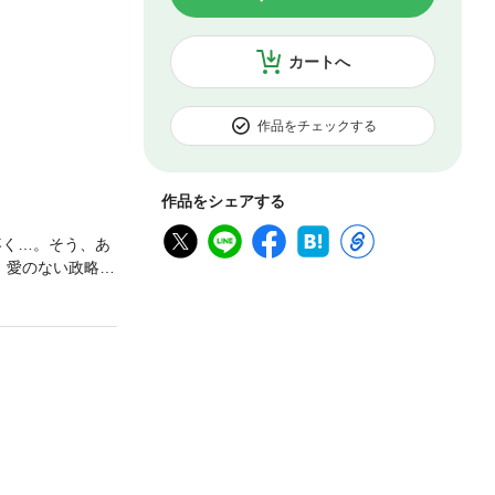
カートへ
作品をチェックする
作品をシェアする
疼く…。そう、あ
、愛のない政略結
きりになると怒鳴
日突然、尚希が
覚えていて!? し
トルの1～4話を