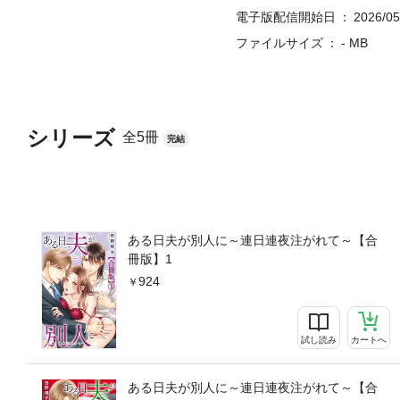
電子版配信開始日
2026/05
ファイルサイズ
- MB
シリーズ
全5冊
完結
ある日夫が別人に～連日連夜注がれて～【合
冊版】1
924
試し読み
カートへ
ある日夫が別人に～連日連夜注がれて～【合