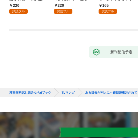
くんのイキすぎた執着
ッチした後輩と欲望の
感指導～1
220
220
165
にハメ堕とされる～(1)
ままにセックスしたら
試読フル
試読フル
試読フル
～(1)
新刊配信予定
漫画無料試し読みならdブック
TLマンガ
ある日夫が別人に～連日連夜注がれて