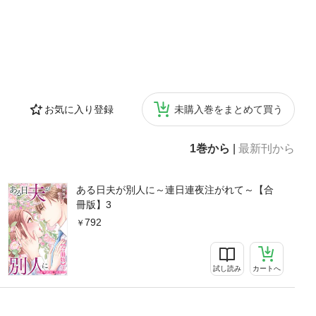
お気に入り登録
未購入巻をまとめて買う
1巻から
|
最新刊から
ある日夫が別人に～連日連夜注がれて～【合
冊版】3
792
試し読み
カートへ