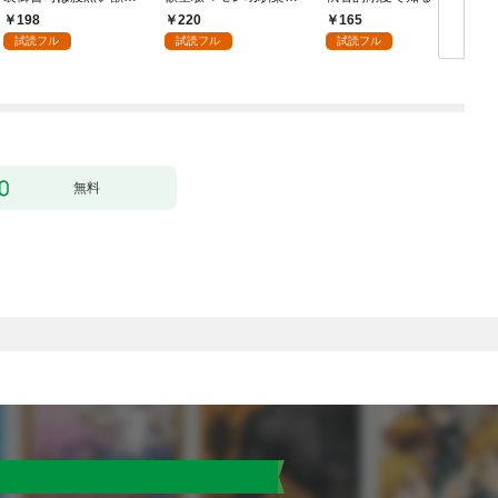
イジワルな指遣いから
焦れキュンとろ甘初え
の絶頂 1
198
220
165
感じる圧倒的快感～ 1
っち〜（１）
試読フル
試読フル
試読フル
【電子書店限定特典付
き】
無料