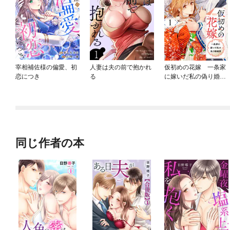
宰相補佐様の偏愛、初
人妻は夫の前で抱かれ
仮初めの花嫁 一条家
恋につき
る
に嫁いだ私の偽り婚姻
譚
同じ作者の本