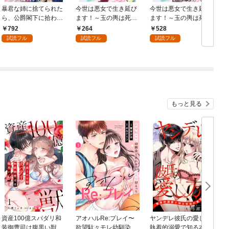
暴君な姉に捨てられた
今世は悪女で生き延び
今世は悪女で生き延び
ら、公爵閣下に拾われ
ます！～玉の輿は死亡
ます！～玉の輿は死亡
ました【合冊版】1
フラグなので、落ちこ
フラグなので、落ちこ
792
264
528
ぼれを婿にします～ 1
ぼれを婿にします～
試読フル
試読フル
試読フル
【合冊版】1
もっと見る
資産100億スパダリ和
アオハルRe:プレイ〜
ヤンデレ彼氏の愛し方
装御曹司は腹黒い獣～
欲望駄々モレ幼馴染と
執着的溺愛で知る本当
愛