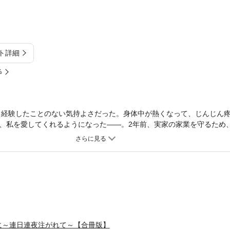
ト詳細
%
、経験したことのない気持よさだった。身体中が熱くなって、じんじん
、私を愛してくれるようになった――。2年前、実家の家業を守るため
すると完璧なエリート社長だが、実は高圧的なモラハラ夫だった。2人
キスを見せられることも…。そんな辛い日々を送っていた唯だが、ある
会社のことも愛人の名前も覚えてない尚希。なのに、なぜか唯のことだけは
だったのが、「唯、好きだよ…愛してる」って…まるで別人!? ※同タイ
入にご注意ください。
に～連日連夜注がれて～【合冊版】