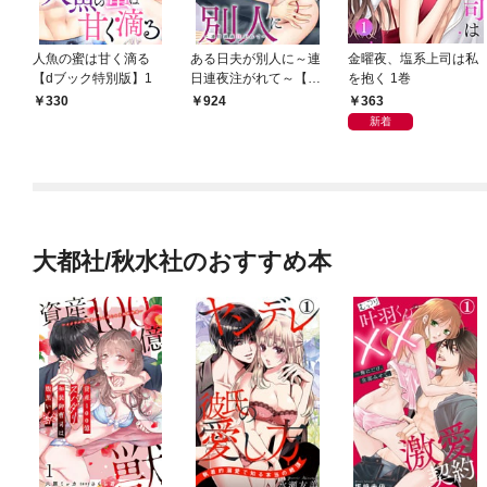
人魚の蜜は甘く滴る
ある日夫が別人に～連
金曜夜、塩系上司は私
【dブック特別版】1
日連夜注がれて～【合
を抱く 1巻
冊版】1
363
330
924
新着
大都社/秋水社のおすすめ本