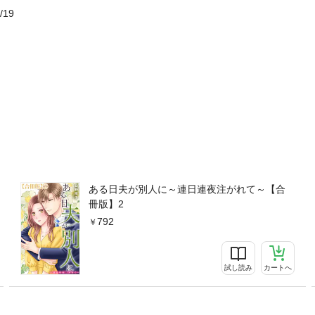
/19
ある日夫が別人に～連日連夜注がれて～【合
冊版】2
792
試し読み
カートへ