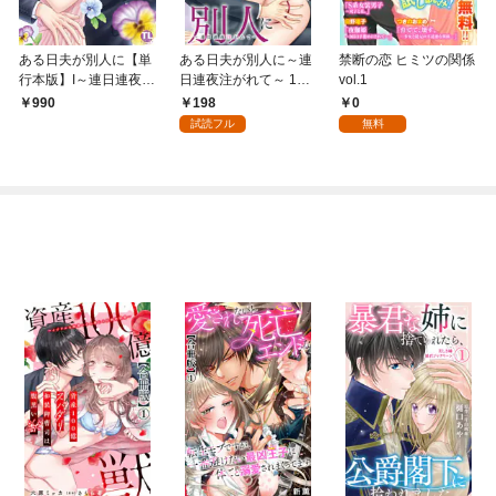
ある日夫が別人に【単
ある日夫が別人に～連
禁断の恋 ヒミツの関係
行本版】I～連日連夜注
日連夜注がれて～ 1
vol.1
がれて～【電子書店限
【電子書店限定特典付
198
0
990
定特典付き】
き】
試読フル
無料