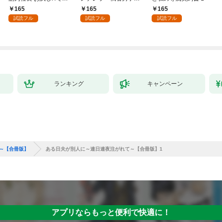
絶寸前の絶頂快感！？
見つけた本物の恋 1
165
165
165
1【電子書店限定特典
試読フル
試読フル
試読フル
付き】
ランキング
キャンペーン
～【合冊版】
ある日夫が別人に～連日連夜注がれて～【合冊版】1
アプリならもっと便利で快適に！