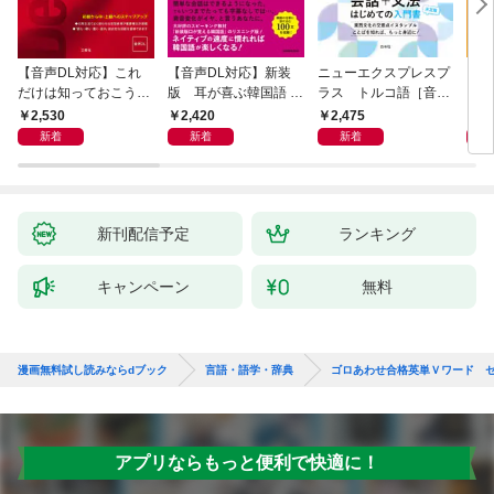
【音声DL対応】これ
【音声DL対応】新装
ニューエクスプレスプ
【音
だけは知っておこう！
版 耳が喜ぶ韓国語 リ
ラス トルコ語［音声
イタ
新装版 会話と作文に
スニング体得トレーニ
DL版］
よく
2,530
2,420
2,475
2,
役立つドイツ語定型表
ング
新着
新着
新着
現365
新刊配信予定
ランキング
キャンペーン
無料
漫画無料試し読みならdブック
言語・語学・辞典
ゴロあわせ合格英単Ｖワード 
アプリならもっと便利で快適に！