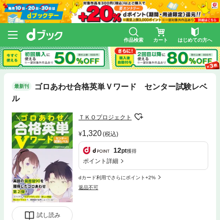
作品検索
カート
はじめての方へ
ゴロあわせ合格英単Ｖワード センター試験レベ
最新刊
ル
ＴＫＯプロジェクト
1,320
(税込)
12
pt
獲得
ポイント詳細
dカード利用でさらにポイント+2%
返品不可
試し読み