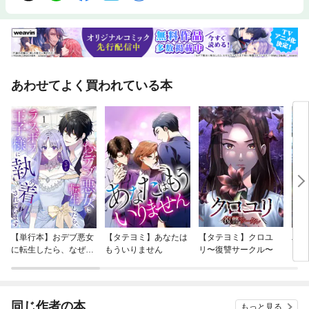
あわせてよく買われている本
【単行本】おデブ悪女
【タテヨミ】あなたは
【タテヨミ】クロユ
バッ
に転生したら、なぜか
もういりません
リ〜復讐サークル〜
ロイ
ラスボス王子様に執着
今世
されています
りが
てく
OMI
同じ作者の本
もっと見る