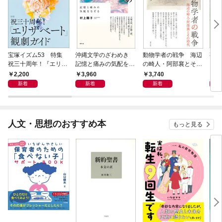
宝塚イズム53 特集
沖縄文学のざわめき
動物学者の戦争 海辺
事例
祝三十周年！『エリザ
記憶と痛みの気配をな
の畸人・阿部襄とその
ス論
ベート』観劇ガイド
ぞる
時代
2,200
3,960
3,740
2,
新着
新着
新着
人文・思想のおすすめ本
もっと見る