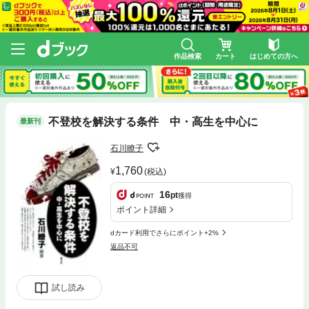
作品検索
カート
はじめての方へ
不登校を解決する条件 中・高生を中心に
最新刊
石川瞭子
1,760
(税込)
16
pt
獲得
ポイント詳細
dカード利用でさらにポイント+2%
返品不可
試し読み