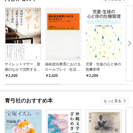
サイレントマザー 貧
福祉総合教育における
児童・生徒の心と体の
不登
困のなかで沈黙する母
ロールプレイ : 生活者
危機管理
法
親と子ども虐待
の視点を培うゲーミン
2,200
2,420
2,200
1,
グ・シミュレーション
の可能性
青弓社のおすすめ本
もっと見る