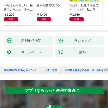
いちばんやさしい 保
新約聖書 本文の訳
実は私、転生９回生で
自閉
育者のための「食べな
す マンガ 私の前世
が小
い子」サポートＢＯＯ
物語
あう
2,200
4,400
1,760
2,
Ｋ 偏食・少食のお悩
新着
新着
新着
み解決！
新刊配信予定
ランキング
キャンペーン
無料
漫画無料試し読みならdブック
人文・思想
不登校を解決する条件 中・高生を中
アプリならもっと便利で快適に！