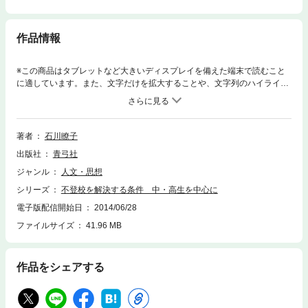
作品情報
※この商品はタブレットなど大きいディスプレイを備えた端末で読むこと
に適しています。また、文字だけを拡大することや、文字列のハイライ
ト、検索、辞書の参照、引用などの機能が使用できません。もう一度学校
に行きたい!再登校するためには親はどのように対処すればいいのか…。1
5歳から20歳までの不登校の多くの事例を振り返り、思春期と青年期のは
ざまに漂う子どもたちの不登校の特徴と援助の方法、解決の条件をくわし
著者
石川瞭子
く提示する。
出版社
青弓社
ジャンル
人文・思想
シリーズ
不登校を解決する条件 中・高生を中心に
電子版配信開始日
2014/06/28
ファイルサイズ
41.96 MB
作品をシェアする