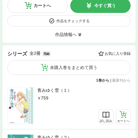
カートへ
今すぐ買う
作品をチェックする
作品情報へ
全2冊
シリーズ
お気に入り登録
完結
未購入巻をまとめて買う
1巻から
|
最新刊から
青みゆく雪（１）
759
試し読み
カートへ
青みゆく雪（２）