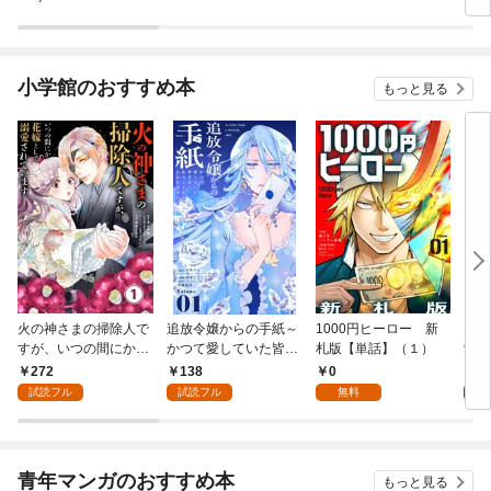
小学館のおすすめ本
もっと見る
火の神さまの掃除人で
追放令嬢からの手紙～
1000円ヒーロー 新
DIM
すが、いつの間にか花
かつて愛していた皆さ
札版【単話】（１）
9.
嫁として溺愛されてい
まへ 私のことなどお忘
272
138
0
8
ます【単話】（１）
れですか？～【単話】
試読フル
試読フル
無料
（１）
青年マンガのおすすめ本
もっと見る