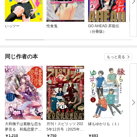
いっツー
性食鬼
GO AHEAD 昇龍伝
女神
（分冊版）
同じ作者の本
もっと見る
大和撫子は素敵な恋を
月刊！スピリッツ 202
縁もゆかりも（１）
ねこ
夢見る 和風恋愛アン
5年12月号（2025年10
ん (1
ソロジーコミック
月27日発売号）
1,210
750
693
9