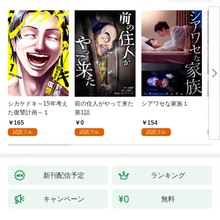
シカケドキ～15年考え
前の住人がやって来た
シアワセな家族１
16
た復讐計画～１
第1話
地獄
165
0
154
1
試読フル
試読フル
試読フル
試
新刊配信予定
ランキング
キャンペーン
無料