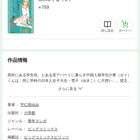
759
試し読み
カートへ
作品情報
郊外にある学生街。とある安アパートに暮らす中国人留学生の青（セイ）
くんは、同じ学科の日本人女子大生・雪子（ゆきこ）に片想い…。貧乏だ
けどにぎやかな仲間に囲まれながら、乏しいボキャブラリーを駆使してケ
ナゲに頑張る青くんに、はたして春は来ますやら？？ほんわかラブコメの
名手が紡ぐ、まったりポップな恋愛物語です！
著者
宇仁田ゆみ
出版社
小学館
ジャンル
青年マンガ
レーベル
ビッグコミックス
掲載誌
ビッグコミックスピリッツ