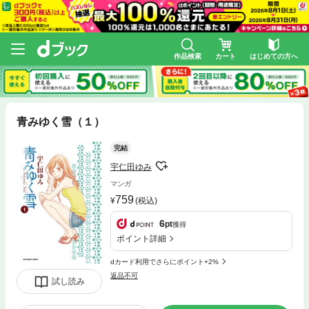
作品検索
カート
はじめての方へ
青みゆく雪（１）
完結
宇仁田ゆみ
マンガ
759
(税込)
6
pt
獲得
ポイント詳細
dカード利用でさらにポイント+2%
返品不可
試し読み