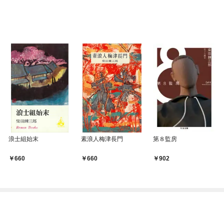
浪士組始末
素浪人梅津長門
第８監房
660
660
902