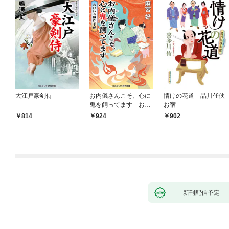
大江戸豪剣侍
お内儀さんこそ、心に
情けの花道 品川任侠
鬼を飼ってます おけ
お宿
いの戯作手帖
814
924
902
新刊配信予定