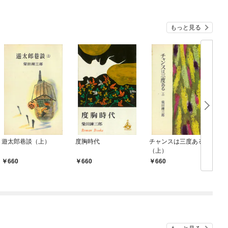
もっと見る
遊太郎巷談（上）
度胸時代
チャンスは三度ある
（上）
660
660
660