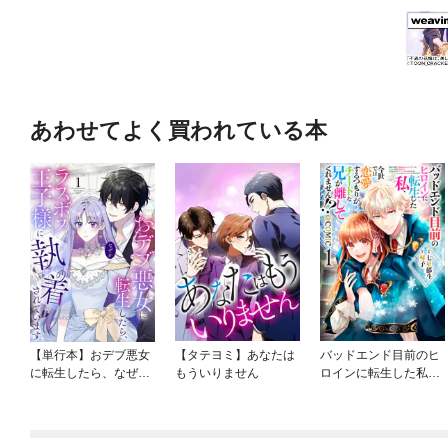
あわせてよく買われている本
【単行本】おデブ悪女
【タテヨミ】あなたは
バッドエンド目前のヒ
に転生したら、なぜか
もういりません
ロインに転生した私、
ラスボス王子様に執着
今世では恋愛するつも
されています
りがチートな兄が離し
てくれません！？@C
OMIC