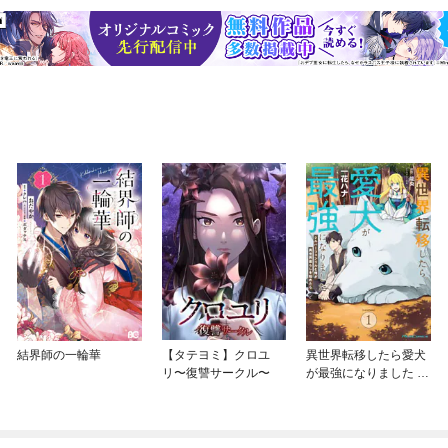
結界師の一輪華
【タテヨミ】クロユ
異世界転移したら愛犬
リ〜復讐サークル〜
が最強になりました ～
シルバーフェンリルと
俺が異世界暮らしを始
めたら～ THE COMIC