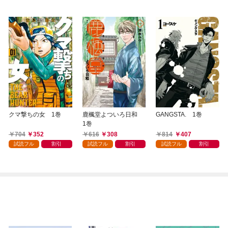
クマ撃ちの女 1巻
鹿楓堂よついろ日和
GANGSTA. 1巻
1巻
704
352
616
308
814
407
試読フル
割引
試読フル
割引
試読フル
割引