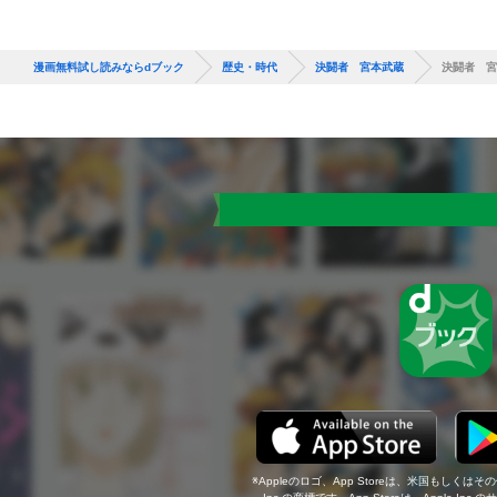
漫画無料試し読みならdブック
歴史・時代
決闘者 宮本武蔵
決闘者 宮
Appleのロゴ、App Storeは、米国もしくはそ