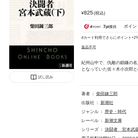
825
(税込)
ポイン
7
pt
獲得
dカード利用でさらにポイント+2
返品不可
紀州山中で、仇敵の鎖鎌の名
となっていた佐々木小次郎と
しかしその日、刻限を過ぎて
試し読み
もてあそばれる一艘の小舟が
著者
柴田錬三郎
出版社
新潮社
ジャンル
歴史・時代
レーベル
新潮文庫
シリーズ
決闘者 宮本武