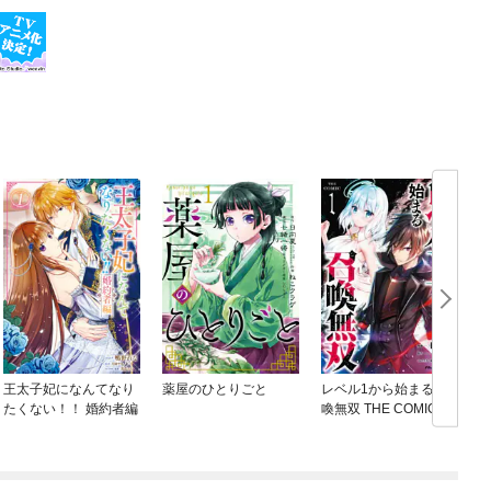
王太子妃になんてなり
薬屋のひとりごと
レベル1から始まる召
たくない！！ 婚約者編
喚無双 THE COMIC
ね