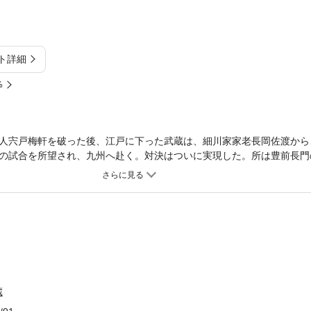
ト詳細
%
人宍戸梅軒を破った後、江戸に下った武蔵は、細川家家老長岡佐渡から
の試合を所望され、九州へ赴く。対決はついに実現した。所は豊前長門
も武蔵は姿を現わさない。待つこと一刻、遅参に苛立つ小次郎の眼に漸
映った……。傑作時代長編完結編。
蔵