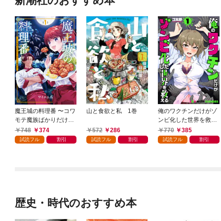
新潮社のおすすめ本
魔王城の料理番 〜コワ
山と食欲と私 1巻
俺のワクチンだけがゾ
モテ魔族ばかりだけ
ンビ化した世界を救え
ど、ホワイトな職場で
る 1巻
748
374
572
286
770
385
す〜 1巻
試読フル
割引
試読フル
割引
試読フル
割引
歴史・時代のおすすめ本