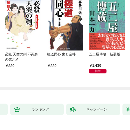
必殺 天突の剣 不死身
極道同心 鬼と金棒
五二屋傳蔵 新装版
の弦之丞
1,430
880
880
新着
ランキング
キャンペーン