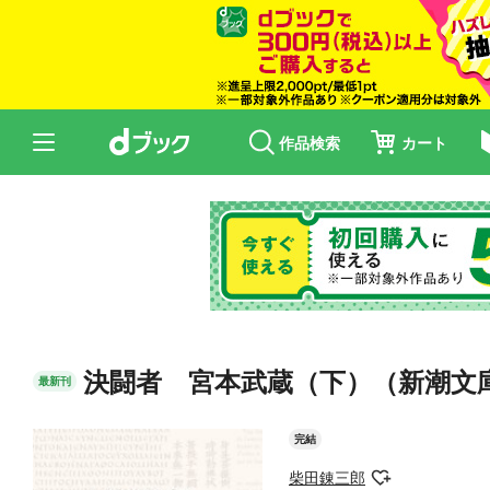
作品検索
カート
決闘者 宮本武蔵（下）（新潮文
最新刊
完結
柴田錬三郎