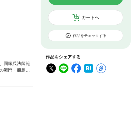
カートへ
作品をチェックする
作品をシェアする
、同家兵法師範
の海門・船島。
く、沖合の波に