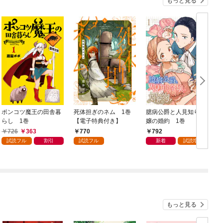
もっと見る
ポンコツ魔王の田舎暮
死体担ぎのネム 1巻
臆病公爵と人見知り令
らし 1巻
【電子特典付き】
嬢の婚約 1巻
1
726
363
770
792
試読フル
割引
試読フル
新着
試読増量
もっと見る