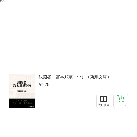
/01
決闘者 宮本武蔵（中）（新潮文庫）
825
試し読み
カートへ