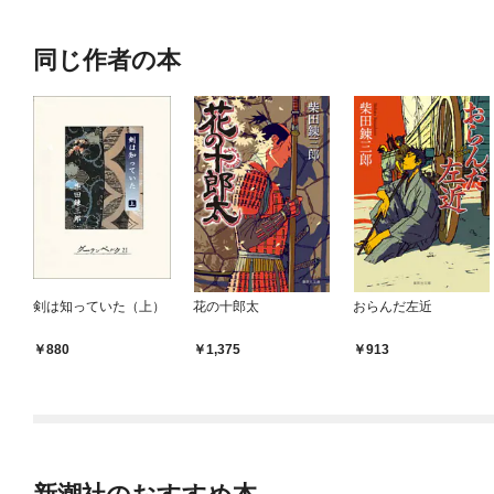
同じ作者の本
剣は知っていた（上）
花の十郎太
おらんだ左近
880
1,375
913