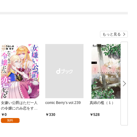
もっと見る
女嫌い公爵はただ一人
comic Berry’s vol.239
真綿の檻（１）
の令嬢にのみ恋をする
（分冊版）第１話
0
￥330
528
無料