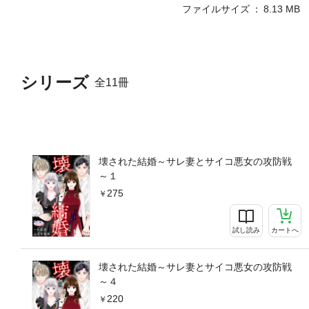
ファイルサイズ
8.13 MB
シリーズ
全11冊
壊された結婚～サレ妻とサイコ悪女の攻防戦
～１
275
試し読み
カートへ
壊された結婚～サレ妻とサイコ悪女の攻防戦
～４
220