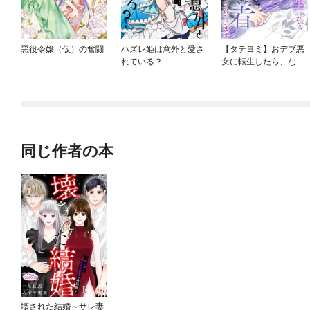
悪役令嬢（仮）の奮闘
ハズレ姫は意外と愛さ
【タテヨミ】おデブ悪
れている？
女に転生したら、なぜ
かラスボス王子様に執
着されています
同じ作者の本
壊された結婚～サレ妻