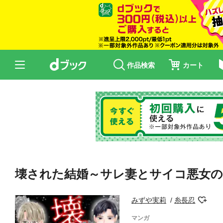
作品検索
カート
壊された結婚～サレ妻とサイコ悪女の
みずや実莉
糸長忍
マンガ