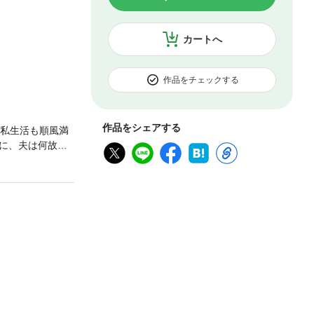
カートへ
作品をチェックする
作品をシェアする
も私生活も順風満
に、夫は何故か
指せ」と叱咤激
後輩女子・ミヤ
しい共通点が目