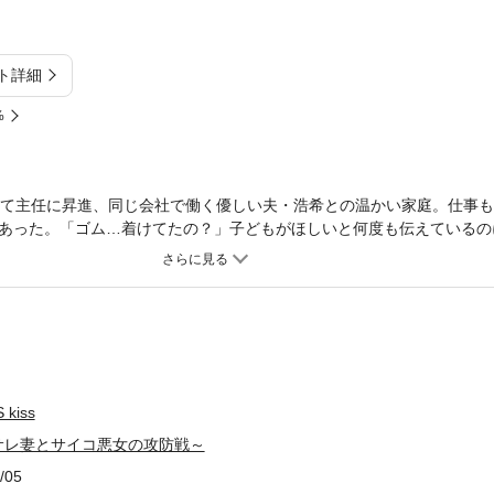
ト詳細
%
して主任に昇進、同じ会社で働く優しい夫・浩希との温かい家庭。仕事
あった。「ゴム…着けてたの？」子どもがほしいと何度も伝えているの
厳しいけれど自分を評価してくれる上司・片木圭太からは「管理職を目
を優先すべきか温子は人生の岐路に立たされる。そんなある日、温子の
浩希からふわりと香った。気のせいだと思い込もうとするが、二人の怪
ってまさか、社内不倫なんてするはずない…よね？
kiss
サレ妻とサイコ悪女の攻防戦～
/05