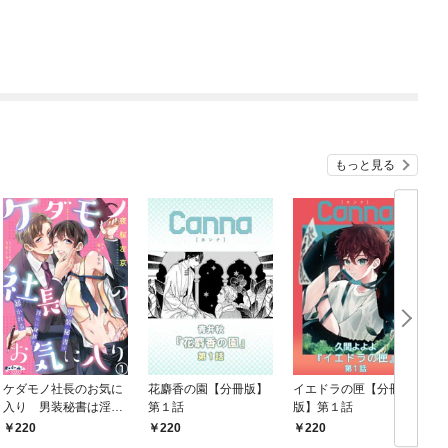
もっと見る
ケダモノ社長のお気に
花麝香の園【分冊版】
イエドラの匣【分冊
入り 男装秘書は淫ら
第１話
版】第１話
に身体を暴かれる１
220
220
220