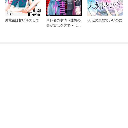
終電後は甘いキスして
サレ妻の事情〜理想の
60点の夫婦でいいのに
夫が実はクズで〜【単
話】