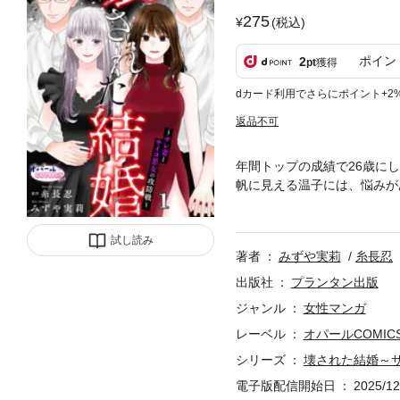
275
(税込)
ポイン
2
pt
獲得
dカード利用でさらにポイント+2
返品不可
年間トップの成績で26歳に
帆に見える温子には、悩みが
避妊をし続ける。同時期に、
励され、仕事と家庭のどちら
試し読み
が好んで付ける甘い香水が、
著者
みずや実莉
糸長忍
に付きだして…。私の夫に限
出版社
プランタン出版
ジャンル
女性マンガ
レーベル
オパールCOMICS 
シリーズ
壊された結婚～
電子版配信開始日
2025/12