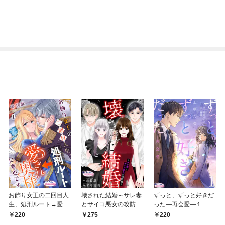
お飾り女王の二回目人
壊された結婚～サレ妻
ずっと、ずっと好きだ
生、処刑ルート→愛さ
とサイコ悪女の攻防戦
った―再会愛―１
れ奥様に変更です。１
～１
220
275
220