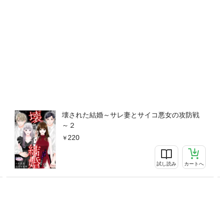
壊された結婚～サレ妻とサイコ悪女の攻防戦
～２
220
試し読み
カートへ