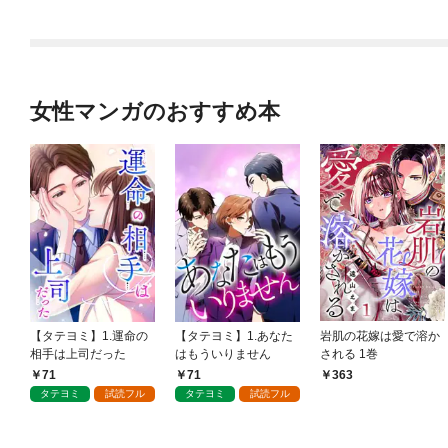
女性マンガのおすすめ本
【タテヨミ】1.運命の
【タテヨミ】1.あなた
岩肌の花嫁は愛で溶か
相手は上司だった
はもういりません
される 1巻
71
71
363
タテヨミ
試読フル
タテヨミ
試読フル