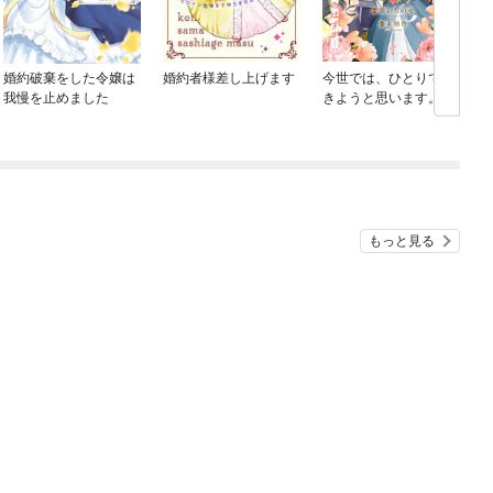
婚約破棄をした令嬢は
婚約者様差し上げます
今世では、ひとりで生
我慢を止めました
きようと思います。そ
のはずが…【電子単行
本版】
もっと見る