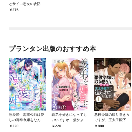
とサイコ悪女の攻防戦
～１
275
プランタン出版のおすすめ本
溺愛婚 海軍公爵は愛
義弟を好きになっても
悪役令嬢の取り巻きＡ
しの薄幸令嬢をなんと
いいですか 猫かぶり
ですが、王太子殿下に
しても妻にしたい１
の甘い罠１
迫られています。①
220
220
880