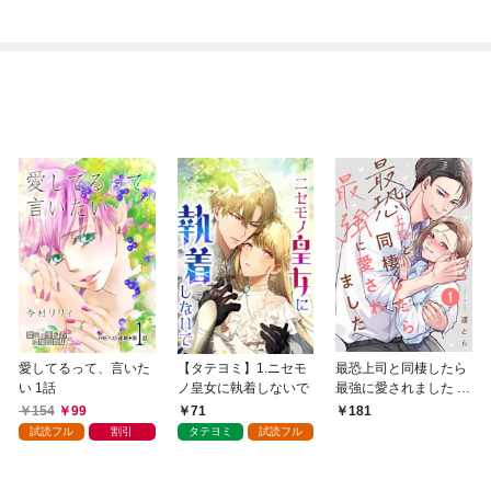
愛してるって、言いた
【タテヨミ】1.ニセモ
最恐上司と同棲したら
い 1話
ノ皇女に執着しないで
最強に愛されました 1
巻
154
99
71
181
試読フル
割引
タテヨミ
試読フル