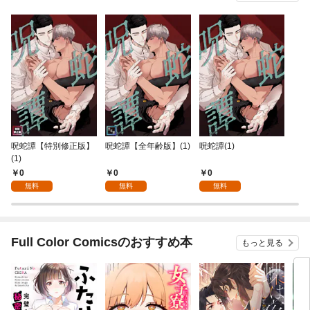
呪蛇譚【特別修正版】
呪蛇譚【全年齢版】(1)
呪蛇譚(1)
(1)
0
0
0
無料
無料
無料
Full Color Comicsのおすすめ本
もっと見る