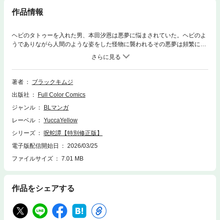
作品情報
ヘビのタトゥーを入れた男、本田汐恩は悪夢に悩まされていた。ヘビのよ
うでありながら人間のような姿をした怪物に襲われるその悪夢は頻繁に現
れ、汐恩は次第に疲れ果てていった。疲れ切った汐恩は、ある日、無意識
に赤信号を渡ろうとしてしまう。車に轢かれそうになったその時、突然、
一人の男が現れ、汐恩の手を引いて危険から救った。その男は汐恩に「色
魔に取り憑かれている」と告げ、異変が起きたら自分を頼れと言った。男
著者
ブラックキムジ
の正体は一体何者なのか？果たして汐恩は悪夢から解放されるのか？※こ
出版社
Full Color Comics
ちらは同一タイトルの規制表現をゆるくした特別修正タイトルです。重複
購入にご注意ください。
ジャンル
BLマンガ
レーベル
YuccaYellow
シリーズ
呪蛇譚【特別修正版】
電子版配信開始日
2026/03/25
ファイルサイズ
7.01 MB
作品をシェアする