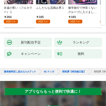
永遠の誓い（フルカラ
ふしだらな花摘み男 1
修学旅行で仲良くない
アル
ー） 1
グループに入りました
にな
【単話版】1巻
最強
264
165
165
0
が、
試読フル
試読フル
試読フル
ら執
す～
オラ
新刊配信予定
ランキング
キャンペーン
無料
漫画無料試し読みならdブック
BLマンガ
呪蛇譚【特別修正版】
呪蛇譚【特
アプリならもっと便利で快適に！