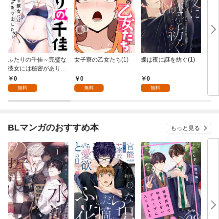
ふたりの千佳～完璧な
女子寮の乙女たち(1)
蝶は夜に謎を紡ぐ(1)
虎と
彼女には秘密がありま
した(1)
0
0
0
0
無料
無料
無料
BLマンガのおすすめ本
もっと見る