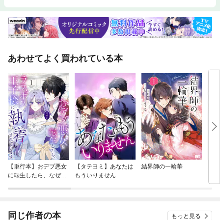
あわせてよく買われている本
【単行本】おデブ悪女
【タテヨミ】あなたは
結界師の一輪華
バッ
に転生したら、なぜか
もういりません
ロイ
ラスボス王子様に執着
今世
されています
りが
てく
OMI
同じ作者の本
もっと見る