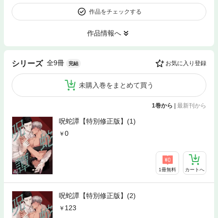
作品をチェックする
作品情報へ
全9冊
シリーズ
お気に入り登録
完結
未購入巻をまとめて買う
1巻から
|
最新刊から
呪蛇譚【特別修正版】(1)
0
1冊無料
カートへ
呪蛇譚【特別修正版】(2)
123