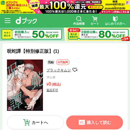
作品検索
カート
はじめての方へ
呪蛇譚【特別修正版】(1)
完結
0円無料
ブラックキムジ
マンガ
0
(税込)
返品不可
カートへ
購入して読む