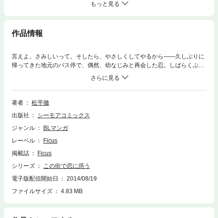
もっと見る
作品情報
言えよ。さみしいって。そしたら、やさしくしてやるから――久しぶりに
帰ってきた地元のバス停で、偶然、幼なじみと再会した忍。しばらくぶり
に会った彼は、なんだかおだやかで、相変わらず一言多くて、そして…男
前だった。逃げ出したのは自分なのに、どうして…。忘れられない恋は、
忘れたくない恋。同級生・幼なじみケンカップルの不器用な恋の行方
は！？【フィカス】
著者
松平徹
出版社
シーモアコミックス
ジャンル
BLマンガ
レーベル
Ficus
掲載誌
Ficus
シリーズ
この街で恋に惑う
電子版配信開始日
2014/08/19
ファイルサイズ
4.83 MB