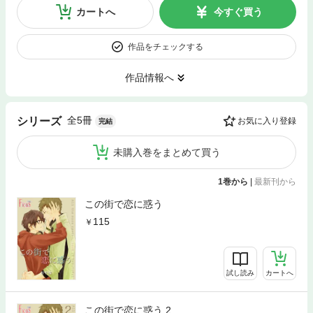
カートへ
今すぐ買う
作品をチェックする
作品情報へ
全5冊
シリーズ
お気に入り登録
完結
未購入巻をまとめて買う
1巻から
|
最新刊から
この街で恋に惑う
115
試し読み
カートへ
この街で恋に惑う 2