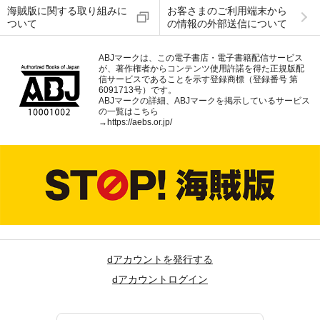
海賊版に関する取り組みに
お客さまのご利用端末から
ついて
の情報の外部送信について
ABJマークは、この電子書店・電子書籍配信サービス
が、著作権者からコンテンツ使用許諾を得た正規版配
信サービスであることを示す登録商標（登録番号 第
6091713号）です。
ABJマークの詳細、ABJマークを掲示しているサービス
の一覧はこちら
→
https://aebs.or.jp/
dアカウントを発行する
dアカウントログイン