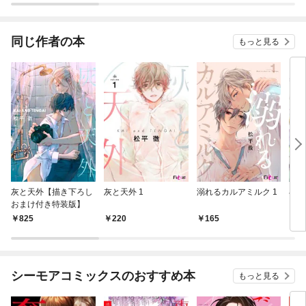
れる
して
幸せ
同じ作者の本
もっと見る
まし
灰と天外【描き下ろし
灰と天外 1
溺れるカルアミルク 1
小南
おまけ付き特装版】
しお
825
220
165
7
シーモアコミックスのおすすめ本
もっと見る