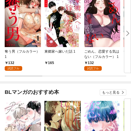
奪う男（フルカラー）
東郷家へ嫁いだ話 1
ごめん、恋愛する気は
十億
1
ない（フルカラー） 1
ちの
132
132
165
1
試読フル
試読フル
BLマンガのおすすめ本
もっと見る