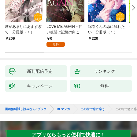
君があまりにあますぎ
LOVE ME AGAIN～甘
綿巻くんの恋に触れた
彼氏
て 分冊版（１）
い復讐は記憶の向こう
い 分冊版（１）
側～【全年齢版】(1)
0
209
220
8
無料
新刊配信予定
ランキング
キャンペーン
無料
漫画無料試し読みならdブック
BLマンガ
この街で恋に惑う
この街で恋に惑
アプリならもっと便利で快適に！