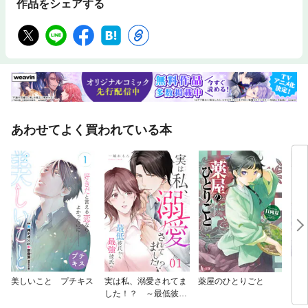
作品をシェアする
あわせてよく買われている本
美しいこと プチキス
実は私、溺愛されてま
薬屋のひとりごと
【世
した！？ ～最低彼氏
ラッ
から最強彼氏へ～
た俺