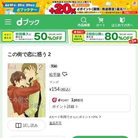
作品検索
カート
はじめての方へ
この街で恋に惑う 2
完結
松平徹
マンガ
154
(税込)
1
pt
獲得
ポイント詳細
dカード利用でさらにポイント+2%
返品不可
試し読み