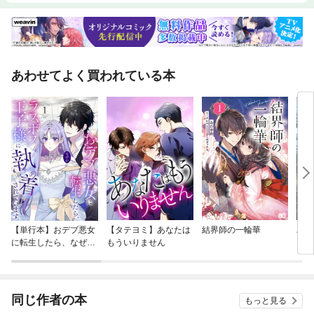
本書では、対戦する選手のタイプに応じた組手の作り方や効果的な技な
ど、「心技体」のうちの「技」に関して解説しています。相手に柔軟に対
応して、現代柔道を勝ち抜く「技術」を身につけてください。上水 研一朗
◆◇◆ 主な目次 ◆◇◆☆第一章 組手を制する* 6区画理論の基礎知識とビッ
グ6を覚える* 組手の基本* 有利な組手の作り方* 相手の技を防ぐ組手* 不利
あわせてよく買われている本
な組手時の対処法・・・など☆第二章 しっかり組んで投げる* 背負投* 肘
抜き背負投* 一本背負投(釣手下)* 体落(釣手下)* 払腰・・・など☆第三章
連絡技で投げる* 対の法則を理解する* 大外刈から支釣込足* 小内刈から大
内刈* 背負投から小内刈* 払腰から支釣込足・・・など☆第四章 組み際に
投げる* 組み際に技をかける利点を理解する* 一本背負投・小内巻込* 大内
刈・大外刈* 背負投(スイッチ)* 隅返・・・など☆第五章 相手の技を誘い、
利用して投げる* 内股透かし* 燕返* 大外返* 大内返* 移腰・・・など※ 本書
は2018年発行の『一本がとれる! 柔道 立ち技 必勝のコツ55』を「新版」
として発売するにあたり、内容を確認し一部必要な修正を行ったもので
す。
【単行本】おデブ悪女
【タテヨミ】あなたは
結界師の一輪華
バッ
に転生したら、なぜか
もういりません
ロイ
ラスボス王子様に執着
今世
されています
りが
てく
OMI
同じ作者の本
もっと見る