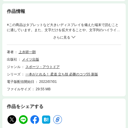
作品情報
※この商品はタブレットなど大きいディスプレイを備えた端末で読むこと
に適しています。また、文字だけを拡大することや、文字列のハイライ
ト、検索、辞書の参照、引用などの機能が使用できません。★ メダリスト
を多く育てた名将が伝える、「勝つ」理論&テクニック! ★ 組手争いから連
絡技、返し技まで実戦で活きるスキルが身につく! ◎ 相手のタイプ・体格
差に応じた攻略法◎ しっかりと組んだ状態からの攻め方◎ 技を誘い、利用
著者
上水研一朗
して投げる技術◆◇◆ 監修者からのコメント ◆◇◆武道、とかく柔道では、
出版社
メイツ出版
よく「心技体」という言葉が使われます。みなさんは、この「心技体」と
いう言葉を聞いて、何を思い浮かべるでしょうか。あるいは、この「心技
ジャンル
スポーツ・アウトドア
体」をどうすることが望ましいと思われますか。「鍛える」という言葉が
シリーズ
一本がとれる！ 柔道 立ち技 必勝のコツ55 新版
真っ先に浮かんでくる方が多いのではないでしょうか。あるいは「充実」
という言葉かもしれません。心、技、体のすべてを「鍛える」、あるいは
電子版配信開始日
2022/07/01
「充実させる」ことが、武道の精神であり、勝利への近道と考える方が多
ファイルサイズ
29.55 MB
いのではないでしょうか。私自身、この発想は間違っていないと思います
し、とても大切なものであると考えます。しかし、どのように「鍛える」
のか、どう「充実させる」のかという点では、常に移り変わる世の中で変
作品をシェアする
化させていかなければいけないと思います。ただ漠然と「鍛える」「充実
させる」では、費やした時間、労力の割りに得られる成果はまちまちにな
ってくると思われます。そこで必要になってくるのが「柔軟性」です。心
の、技の、体の柔軟性です。柔道の「強さ」を求める上で、この「柔軟
性」は欠かせないキーワードと思われます。何せ『柔』道なのですから。