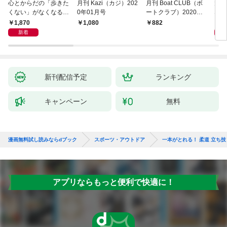
心とからだの「歩きた
月刊 Kazi（カジ）202
月刊 Boat CLUB（ボ
大宮
くない」がなくなる
0年01月号
ートクラブ）2020年0
なぜ
らせん流 ゆるらく歩
2月号
のか
1,870
1,
1,080
882
き
とス
新着
起き
新刊配信予定
ランキング
キャンペーン
無料
漫画無料試し読みならdブック
スポーツ・アウトドア
一本がとれる！ 柔道 立ち技
アプリならもっと便利で快適に！