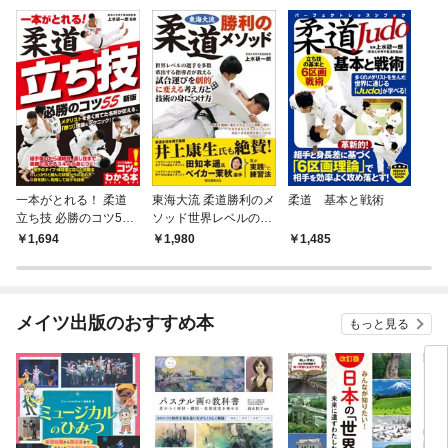
一本がとれる！ 柔道
東海大流 柔道勝利のメ
柔道 基本と戦術
立ち技 必勝のコツ55
ソッド世界レベルの選
新版
手を多数輩出する指導
1,694
1,980
1,485
者が教える 試合運びを
劇的に変える考え方と
技術の身につけ方
メイツ出版のおすすめ本
もっと見る