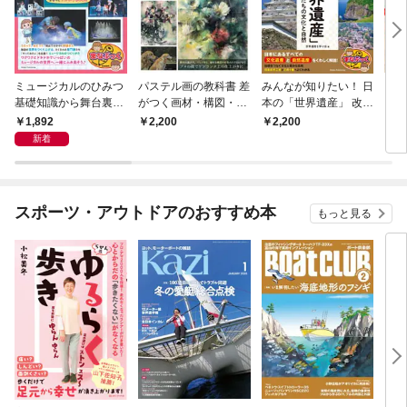
ミュージカルのひみつ
パステル画の教科書 差
みんなが知りたい！ 日
自由
基礎知識から舞台裏ま
がつく画材・構図・表
本の「世界遺産」 改訂
く！
で まるっとフカボリB
現技法を極める
版 未来に遺すわたした
乳パ
1,892
2,200
2,200
1,
OOK
ちの文化と自然
作 
新着
スポーツ・アウトドアのおすすめ本
もっと見る