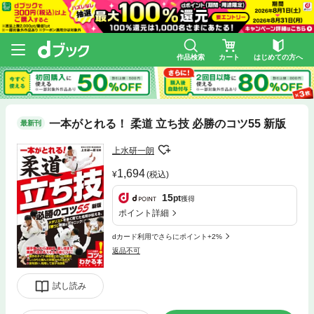
作品検索
カート
はじめての方へ
一本がとれる！ 柔道 立ち技 必勝のコツ55 新版
最新刊
上水研一朗
1,694
(税込)
15
pt
獲得
ポイント詳細
dカード利用でさらにポイント+2%
返品不可
試し読み