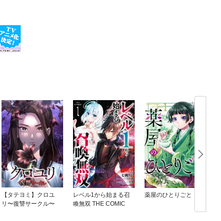
【タテヨミ】クロユ
レベル1から始まる召
薬屋のひとりごと
リ〜復讐サークル〜
喚無双 THE COMIC