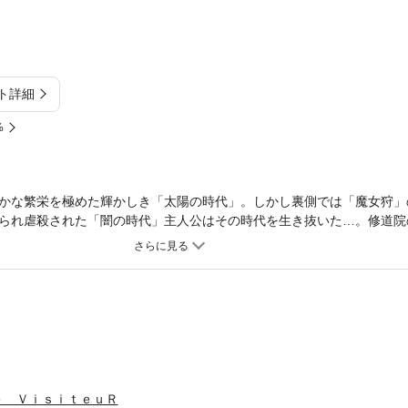
ト詳細
%
かな繁栄を極めた輝かしき「太陽の時代」。しかし裏側では「魔女狩」
られ虐殺された「闇の時代」主人公はその時代を生き抜いた…。修道院
男。その名は「真実を観る者“ベルモンド”！！」
ｅ ＶｉｓｉｔｅｕＲ