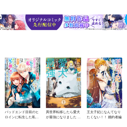
バッドエンド目前のヒ
異世界転移したら愛犬
王太子妃になんてなり
ロインに転生した私、
が最強になりました ～
たくない！！ 婚約者編
今世では恋愛するつも
シルバーフェンリルと