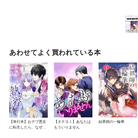
あわせてよく買われている本
【単行本】おデブ悪女
【タテヨミ】あなたは
結界師の一輪華
に転生したら、なぜか
もういりません
ラスボス王子様に執着