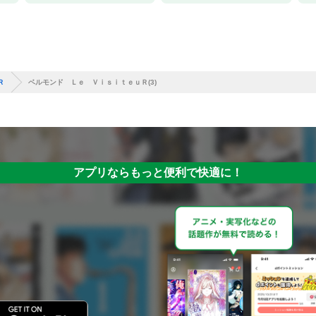
Ｒ
ベルモンド Ｌｅ ＶｉｓｉｔｅｕＲ(3)
アプリならもっと便利で快適に！