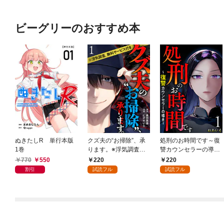
ビーグリーのおすすめ本
ぬきたしR 単行本版
クズ夫の“お掃除”、承
処刑のお時間です～復
1巻
ります。※浮気調査、
讐カウンセラーの導き
無料サービス付き 1巻
～ 1巻
770
550
220
220
割引
試読フル
試読フル