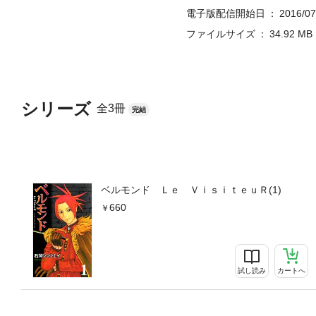
電子版配信開始日
2016/07
ファイルサイズ
34.92 MB
シリーズ
全3冊
完結
ベルモンド Ｌｅ ＶｉｓｉｔｅｕＲ(1)
660
試し読み
カートへ