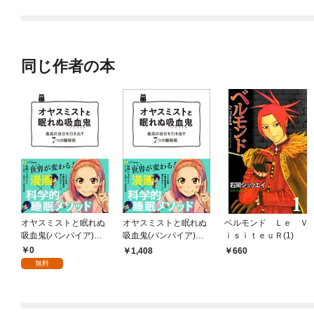
されています
同じ作者の本
オヤスミストと眠れぬ
オヤスミストと眠れぬ
ベルモンド Ｌｅ Ｖ
吸血鬼(バンパイア)―
吸血鬼(バンパイア)―
ｉｓｉｔｅｕＲ(1)
最高の自分を引き出す
最高の自分を引き出す
0
1,408
660
7つの睡眠術 (タメにな
7つの睡眠術 (タメにな
無料
る漫画 TAME COMIC
る漫画 TAME COMIC
S)【無料お試し版】
S)