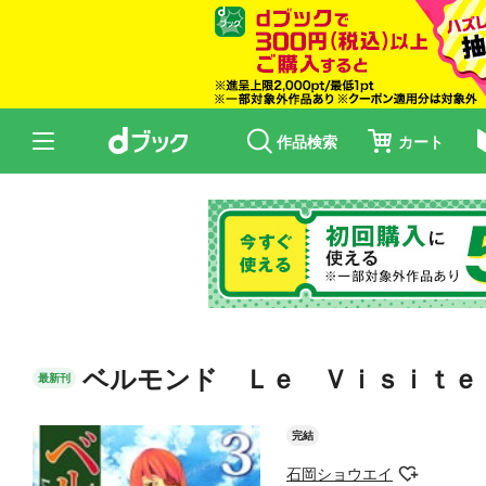
作品検索
カート
ベルモンド Ｌｅ Ｖｉｓｉｔｅｕ
最新刊
完結
石岡ショウエイ