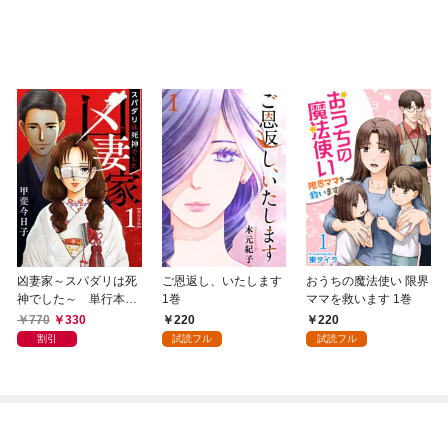
凶妻家～スパダリは死
ご恩返し、いたします
おうちの魔法使い 限界
神でした～ 単行本版
1巻
ママを救います 1巻
1巻
770
330
220
220
割引
試読フル
試読フル