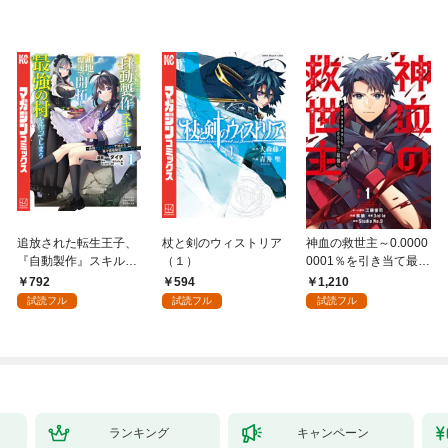
追放された転生王子、
杖と剣のウィストリア
神血の救世主～0.0000
『自動製作』スキルで
（１）
0001％を引き当て最強
領地を爆速で開拓し最
へ～【電子書籍特典
792
594
1,210
強の村を作ってしまう
付】（１）
試読フル
試読フル
試読フル
～最強クラフトスキル
で始める、楽々領地開
拓スローライフ～
（１）
ランキング
キャンペーン