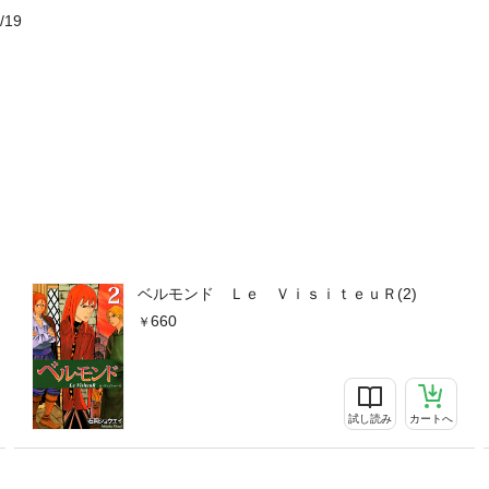
/19
ベルモンド Ｌｅ ＶｉｓｉｔｅｕＲ(2)
660
試し読み
カートへ