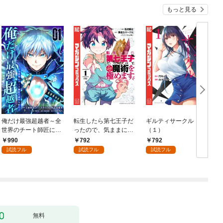
もっと見る
俺だけ最強超越者～全
転生したら第七王子だ
ギルティサークル
世界のチート師匠に認
ったので、気ままに魔
（１）
められた～【単行本】
術を極めます（１）
990
792
792
（１）
試読フル
試読フル
試読フル
無料