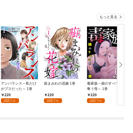
もっと見る
アンバランス～私だけ
疵まみれの花嫁 1巻
毒家族～娘のすべてを
がブスだった～ 1巻
奪う母～ 1巻
220
220
220
試読フル
試読フル
試読フル