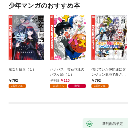
少年マンガのおすすめ本
魔女と傭兵（１）
ハナバス 苔石花江の
信じていた仲間達にダ
バスケ論（１）
ンジョン奥地で殺され
かけたがギフト『無限
792
792
110
792
ガチャ』でレベル９９
試読フル
試読フル
割引
試読フル
９９の仲間達を手に入
れて元パーティーメン
バーと世界に復讐＆
『ざまぁ！』します！
（１）
新刊配信予定