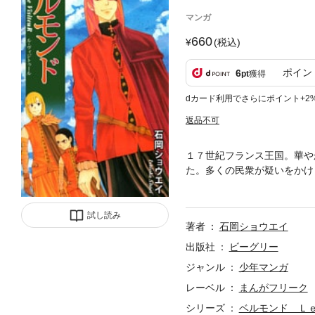
マンガ
660
(税込)
ポイン
6
pt
獲得
dカード利用でさらにポイント+2
返品不可
１７世紀フランス王国。華や
た。多くの民衆が疑いをかけ
女の力を使い罪人を拷問する
試し読み
著者
石岡ショウエイ
出版社
ビーグリー
ジャンル
少年マンガ
レーベル
まんがフリーク
シリーズ
ベルモンド Ｌ